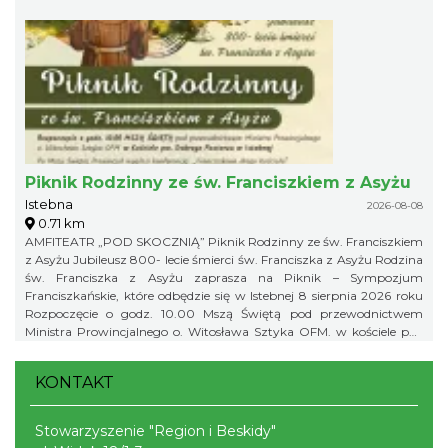
doskonały pomysł na letni wieczór i świetna okazja, aby spędzić
wakacyjny czas w gronie rówieśników podczas wspólnego seansu.
Zapraszamy na bajkę i... popcorn! Na wszystkich uczestników
będzie czekał kinowy poczęstunek. Gminny Ośrodek Kultury w
Istebnej 11 sierpnia (wtorek) godz. 18.00 Wstęp wolny! Obowiązują
zapisy pod numerem telefonu: 791 452 222. Liczba miejsc jest
ograniczona, dlatego zachęcamy do wcześniejszych zapisów.
Piknik Rodzinny ze św. Franciszkiem z Asyżu
Istebna
2026-08-08
0.71 km
AMFITEATR „POD SKOCZNIĄ” Piknik Rodzinny ze św. Franciszkiem
z Asyżu Jubileusz 800- lecie śmierci św. Franciszka z Asyżu Rodzina
św. Franciszka z Asyżu zaprasza na Piknik – Sympozjum
Franciszkańskie, które odbędzie się w Istebnej 8 sierpnia 2026 roku
Rozpoczęcie o godz. 10.00 Mszą Świętą pod przewodnictwem
Ministra Prowincjalnego o. Witosława Sztyka OFM. w kościele pw.
Dobrego Pasterza w Istebnej Po Mszy Świętej Prowincjał wygłosi
konferencję: „Franciszkowa droga Kościoła” Piknik w Amfiteatrze
KONTAKT
pod Skocznią rozpoczynamy o godz. 12.00
Stowarzyszenie "Region i Beskidy"