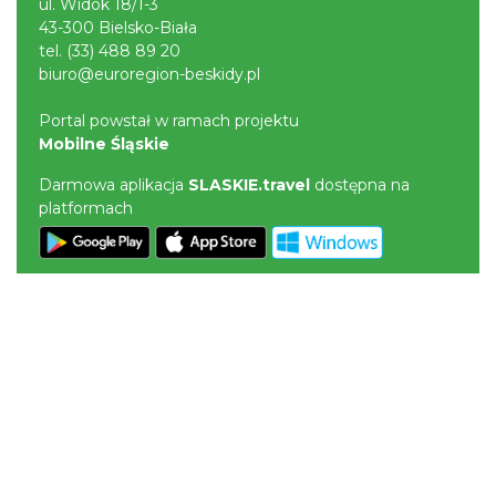
ul. Widok 18/1-3
43-300 Bielsko-Biała
tel.
(33) 488 89 20
biuro@euroregion-beskidy.pl
Portal powstał w ramach projektu
Mobilne Śląskie
Darmowa aplikacja
SLASKIE.travel
dostępna na
platformach
POLITYKA PRYWATNOŚCI
NASZE SERWISY
Serwis Główny
SLASKIE.travel