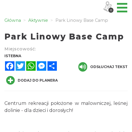
0
Główna
Aktywnie
Park Linowy Base Camp
Park Linowy Base Camp
Miejscowość:
ISTEBNA
Facebook
Twitter
WhatsApp
Messenger
Share
ODSŁUCHAJ TEKST
DODAJ DO PLANERA
Centrum rekreacji położone w malowniczej, leśnej
dolinie - dla dzieci i dorosłych!