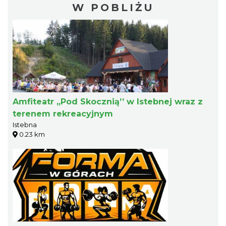
W POBLIŻU
Amfiteatr „Pod Skocznią’’ w Istebnej wraz z
terenem rekreacyjnym
Istebna
0.23 km