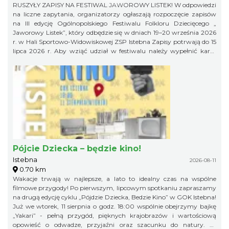
RUSZYŁY ZAPISY NA FESTIWAL JAWOROWY LISTEK! W odpowiedzi
na liczne zapytania, organizatorzy ogłaszają rozpoczęcie zapisów
na III edycję Ogólnopolskiego Festiwalu Folkloru Dziecięcego „
Jaworowy Listek”, który odbędzie się w dniach 19–20 września 2026
r. w Hali Sportowo-Widowiskowej ZSP Istebna Zapisy potrwają do 15
lipca 2026 r. Aby wziąć udział w festiwalu należy wypełnić kartę
zgłoszenia i klauzulę RODO i wysłać ją na adres:
jaworowylistek@gmail.com
Pójcie Dziecka – będzie kino!
Istebna
2026-08-11
0.70 km
Wakacje trwają w najlepsze, a lato to idealny czas na wspólne
filmowe przygody! Po pierwszym, lipcowym spotkaniu zapraszamy
na drugą edycję cyklu „Pójdzie Dziecka, Bedzie Kino” w GOK Istebna!
Już we wtorek, 11 sierpnia o godz. 18:00 wspólnie obejrzymy bajkę
„Yakari” - pełną przygód, pięknych krajobrazów i wartościową
opowieść o odwadze, przyjaźni oraz szacunku do natury. To