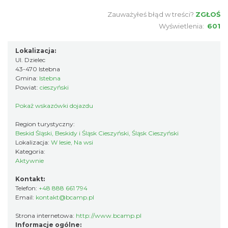
Zauważyłeś błąd w treści?
ZGŁOŚ
Wyświetlenia:
601
Lokalizacja:
Ul. Dzielec
43-470 Istebna
Gmina:
Istebna
Powiat:
cieszyński
Pokaż wskazówki dojazdu
Region turystyczny:
Beskid Śląski, Beskidy i Śląsk Cieszyński, Śląsk Cieszyński
Lokalizacja:
W lesie, Na wsi
Kategoria:
Aktywnie
Kontakt:
Telefon:
+48 888 661 794
Email:
kontakt@bcamp.pl
Strona internetowa:
http://www.bcamp.pl
Informacje ogólne: