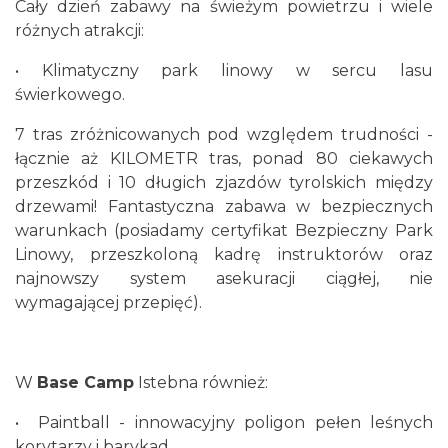
Cały dzień zabawy na świeżym powietrzu i wiele
różnych atrakcji:
• Klimatyczny park linowy w sercu lasu
świerkowego.
7 tras zróżnicowanych pod względem trudności -
łącznie aż KILOMETR tras, ponad 80 ciekawych
przeszkód i 10 długich zjazdów tyrolskich między
drzewami! Fantastyczna zabawa w bezpiecznych
warunkach (posiadamy certyfikat Bezpieczny Park
Linowy, przeszkoloną kadrę instruktorów oraz
najnowszy system asekuracji ciągłej, nie
wymagającej przepięć).
W
Base Camp
Istebna również:
• Paintball - innowacyjny poligon pełen leśnych
korytarzy i barykad.