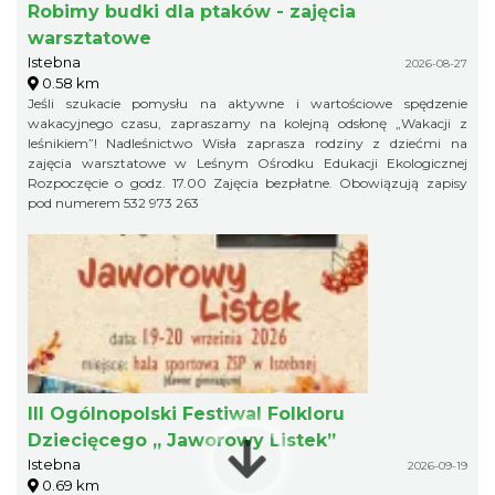
Robimy budki dla ptaków - zajęcia
warsztatowe
Istebna
2026-08-27
0.58 km
Jeśli szukacie pomysłu na aktywne i wartościowe spędzenie
wakacyjnego czasu, zapraszamy na kolejną odsłonę „Wakacji z
leśnikiem”! Nadleśnictwo Wisła zaprasza rodziny z dziećmi na
zajęcia warsztatowe w Leśnym Ośrodku Edukacji Ekologicznej
Rozpoczęcie o godz. 17.00 Zajęcia bezpłatne. Obowiązują zapisy
pod numerem 532 973 263
III Ogólnopolski Festiwal Folkloru
Dziecięcego „ Jaworowy Listek”
Istebna
2026-09-19
0.69 km