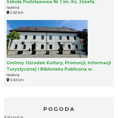
Szkoła Podstawowa Nr 1 im. Ks. Józefa
Istebna
Londzina
0.62 km
Gminny Ośrodek Kultury, Promocji, Informacji
Turystycznej i Biblioteka Publiczna w
Istebna
Istebnej
0.63 km
POGODA
Katowice