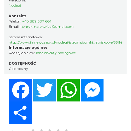
Kategoria:
Noclegi
Kontakt:
Telefon:
+48 889 607 664
Email:
henrykmarekwica@gmail.com
Strona internetowa:
http://www.fajnewczasy.pl/noclegi/istebna/domki_letniskowe/56114
Informacje ogólne:
Rodzaj obiektu:
Inne obiekty noclegowe
DOSTĘPNOŚĆ
Całoroczny
Facebook
Twitter
WhatsApp
Messenger
Share