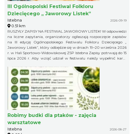
III Ogólnopolski Festiwal Folkloru
Dziecięcego „ Jaworowy Listek”
Istebna
2026-09-19
0.51 km
RUSZYŁY ZAPISY NA FESTIWAL JAWOROWY LISTEK! W odpowiedzi
na liczne zapytania, organizatorzy ogłaszają rozpoczęcie zapisów
na III edycję Ogólnopolskiego Festiwalu Folkloru Dziecięcego „
Jaworowy Listek”, który odbędzie się w dniach 19–20 września 2026
r. w Hali Sportowo-Widowiskowej ZSP Istebna Zapisy potrwają do 15
lipca 2026 r. Aby wziąć udział w festiwalu należy wypełnić kartę
zgłoszenia i klauzulę RODO i wysłać ją na adres:
jaworowylistek@gmail.com
Robimy budki dla ptaków - zajęcia
warsztatowe
Istebna
2026-08-27