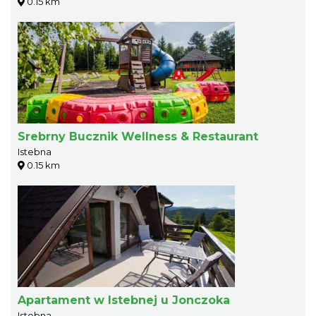
0.15 km
Srebrny Bucznik Wellness & Restaurant
Istebna
0.15 km
Apartament w Istebnej u Jonczoka
Istebna