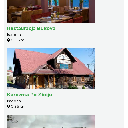
Restauracja Bukova
Istebna
0.15 km
Karczma Po Zbóju
Istebna
0.36 km