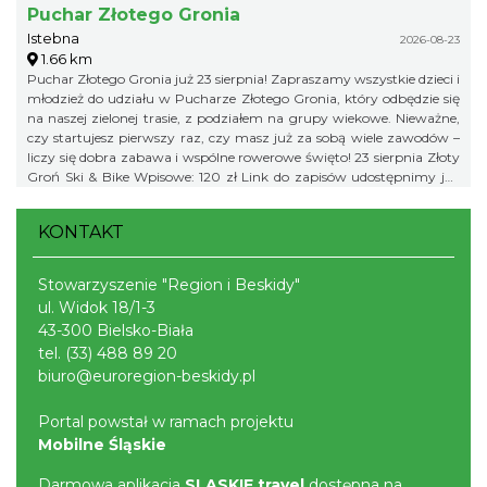
Puchar Złotego Gronia
Istebna
2026-08-23
1.66 km
Puchar Złotego Gronia już 23 sierpnia! Zapraszamy wszystkie dzieci i
młodzież do udziału w Pucharze Złotego Gronia, który odbędzie się
na naszej zielonej trasie, z podziałem na grupy wiekowe. Nieważne,
czy startujesz pierwszy raz, czy masz już za sobą wiele zawodów –
liczy się dobra zabawa i wspólne rowerowe święto! 23 sierpnia Złoty
Groń Ski & Bike Wpisowe: 120 zł Link do zapisów udostępnimy już
niebawem, więc obserwujcie profil organizatora, żeby niczego nie
przegapić!
KONTAKT
Stowarzyszenie "Region i Beskidy"
ul. Widok 18/1-3
43-300 Bielsko-Biała
tel.
(33) 488 89 20
biuro@euroregion-beskidy.pl
Portal powstał w ramach projektu
Mobilne Śląskie
Darmowa aplikacja
SLASKIE.travel
dostępna na