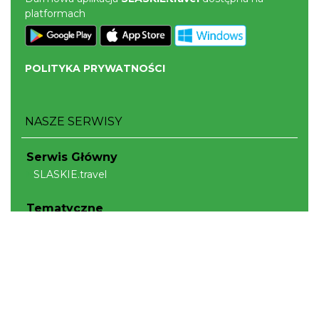
platformach
POLITYKA PRYWATNOŚCI
NASZE SERWISY
Serwis Główny
SLASKIE.travel
Tematyczne
Szlak Kulinarny "Śląskie Smaki"
Szlak Orlich Gniazd
Szlak Zabytków Techniki
Szlak Architektury Drewnianej Województwa
Śląskiego
Industriada