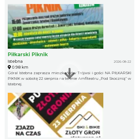
Piłkarski Piknik
Istebna
2026-08-22
0.98 km
Góral Istebna zaprasza mieszkańców Trójwsi i gości NA PIŁKARSKI
PIKNIK w sobotę 22 sierpnia na terenie Amfiteatru „Pod Skocznią” w
Istebnej.