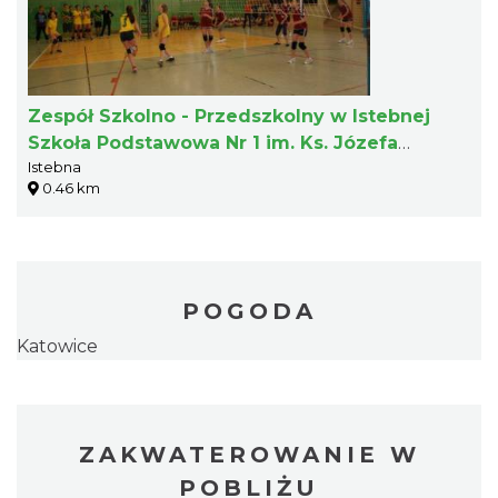
Zespół Szkolno - Przedszkolny w Istebnej
Szkoła Podstawowa Nr 1 im. Ks. Józefa
Istebna
Londzina
0.46 km
POGODA
Katowice
ZAKWATEROWANIE W
POBLIŻU