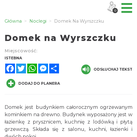
0
Główna
Noclegi
Domek Na Wyrszczku
Domek na Wyrszczku
Miejscowość:
ISTEBNA
Facebook
Twitter
WhatsApp
Messenger
Share
ODSŁUCHAJ TEKST
DODAJ DO PLANERA
Domek jest budynkiem całorocznym ogrzewanym
kominkiem na drewno. Budynek wyposażony jest w
łazienkę z prysznicem, kuchnię z lodówką i płytą
grzewczą. Składa się z salonu, kuchni, łazienki i
dwóch pokoi.