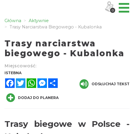
0
Główna
Aktywnie
Trasy Narciarstwa Biegowego - Kubalonka
Trasy narciarstwa
biegowego - Kubalonka
Miejscowość:
ISTEBNA
Facebook
Twitter
WhatsApp
Messenger
Share
ODSŁUCHAJ TEKST
DODAJ DO PLANERA
Trasy biegowe w Polsce -