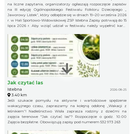
na liczne zapytania, organizatorzy ogłaszają rozpoczęcie zapisów
na III edycję Ogólnopolskiego Festiwalu Folkloru Dziecięcego „
Jaworowy Listek”, który odbędzie się w dniach 19–20 września 2026
r. w Hali Sportowo-Widowiskowej ZSP Istebna Zapisy potrwają do 15
lipca 2026 r. Aby wziąć udział w festiwalu należy wypełnić kartę
zgłoszenia i klauzulę RODO i wysłać ją na adres:
jaworowylistek@gmail.com
Jak czytać las
Istebna
2026-08-25
3.40 km
Jeśli szukacie pomysłu na aktywne i wartościowe spędzenie
wakacyjnego czasu, zapraszamy na kolejną odsłonę „Wakacji z
leśnikiem”! Nadleśnictwo Wisła zaprasza rodziny z dziećmi na
zajęcia terenowe "Jak czytać las"? Rozpoczęcie o godz. 10.00
Zajęcia bezpłatne. Obowiązują zapisy pod numerem 532 973 263