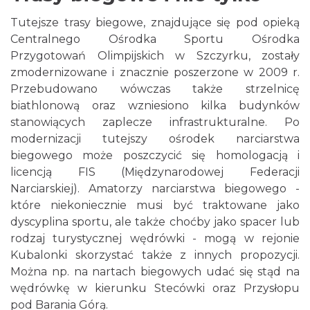
Tutejsze trasy biegowe, znajdujące się pod opieką
Centralnego Ośrodka Sportu Ośrodka
Przygotowań Olimpijskich w Szczyrku
, zostały
zmodernizowane i znacznie poszerzone w 2009 r.
Przebudowano wówczas także strzelnicę
biathlonową oraz wzniesiono kilka budynków
stanowiących zaplecze infrastrukturalne. Po
modernizacji tutejszy ośrodek narciarstwa
biegowego może poszczycić się homologacją i
licencją FIS (Międzynarodowej Federacji
Narciarskiej). Amatorzy narciarstwa biegowego -
które niekoniecznie musi być traktowane jako
dyscyplina sportu, ale także choćby jako spacer lub
rodzaj turystycznej wędrówki - mogą w rejonie
Kubalonki skorzystać także z innych propozycji.
Można np. na nartach biegowych udać się stąd na
wędrówkę w kierunku Stecówki oraz Przysłopu
pod Barania Górą.