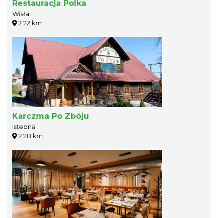
Restauracja Polka
Wisła
2.22 km
Karczma Po Zbóju
Istebna
2.28 km