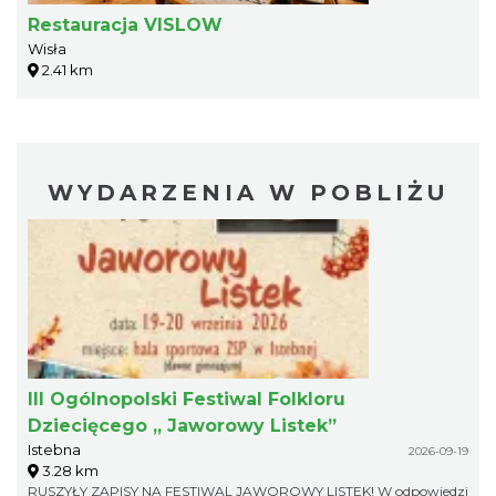
Restauracja VISLOW
Wisła
2.41 km
WYDARZENIA W POBLIŻU
III Ogólnopolski Festiwal Folkloru
Dziecięcego „ Jaworowy Listek”
Istebna
2026-09-19
3.28 km
RUSZYŁY ZAPISY NA FESTIWAL JAWOROWY LISTEK! W odpowiedzi