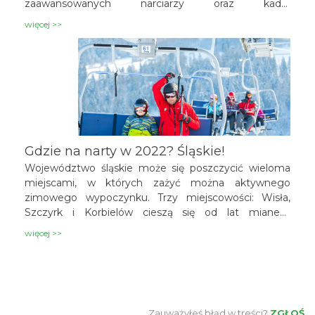
zaawansowanych narciarzy oraz kadrę
wykwalifikowanych instruktorów. Trasy o
więcej >>
zróżnicowanej trudności. Na miejscu znajdują się
wypożyczalnie najnowszego sprzętu narciarskiego.
Stoki są oświetlone i wyposażone w systemy
naśnieżania, dzięki czemu zawsze panują bardzo
dobre warunki.
Gdzie na narty w 2022? Śląskie!
Województwo śląskie może się poszczycić wieloma
miejscami, w których zażyć można aktywnego
zimowego wypoczynku. Trzy miejscowości: Wisła,
Szczyrk i Korbielów cieszą się od lat mianem
popularnych ośrodków narciarskich. Stacje narciarskie
więcej >>
są modernizowane i unowocześniane, tak aby
dorównywały europejskim standardom. Ale jest też
Ustroń i Istebna, każdy ma swoje ulubione miejsca.
Zauważyłeś błąd w treści?
ZGŁOŚ