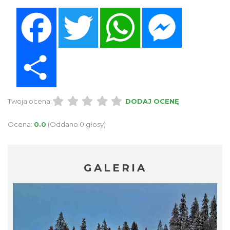
Facebook
Twitter
WhatsApp
Messenger
Share
Twoja ocena:
DODAJ OCENĘ
Ocena:
0.0
(Oddano 0 głosy)
GALERIA