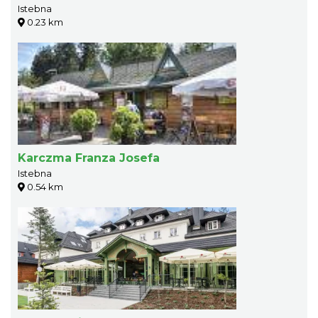
Istebna
0.23 km
Karczma Franza Josefa
Istebna
0.54 km