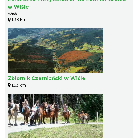
w Wiśle
Wisła
1.38 km
Zbiornik Czerniański w Wiśle
1.53 km