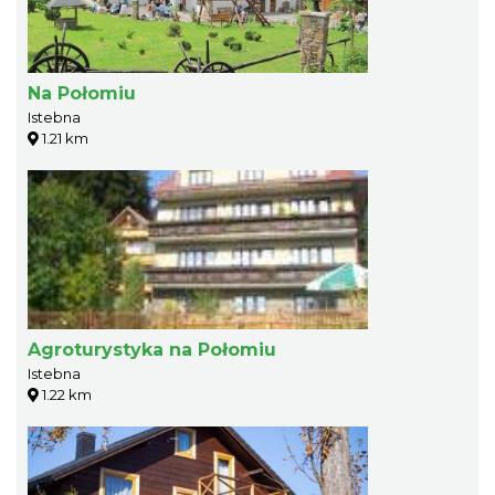
Na Połomiu
Istebna
1.21 km
Agroturystyka na Połomiu
Istebna
1.22 km