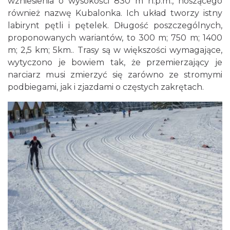
wzniesienia o wysokości 830 m n.p.m., noszącego
również nazwę Kubalonka. Ich układ tworzy istny
labirynt pętli i pętelek. Długość poszczególnych,
proponowanych wariantów, to 300 m; 750 m; 1400
m; 2,5 km; 5km.. Trasy są w większości wymagające,
wytyczono je bowiem tak, że przemierzający je
narciarz musi zmierzyć się zarówno ze stromymi
podbiegami, jak i zjazdami o częstych zakrętach.