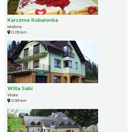
Karczma Kubalonka
Istebna
0.09 km
Willa Sabi
Wisła
0.99 km