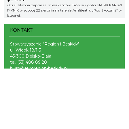
Góral Istebna zaprasza mieszkańców Trójwsi i gości NA PIŁKARSKI
PIKNIK w sobotę 22 sierpnia na terenie Amfiteatru „Pod Skocznią” w
Istebnej.
KONTAKT
Stowarzyszenie "Region i Beskidy"
ul. Widok 18/1-3
43-300 Bielsko-Biała
tel.
(33) 488 89 20
biuro@euroregion-beskidy.pl
Portal powstał w ramach projektu
Mobilne Śląskie
Darmowa aplikacja
SLASKIE.travel
dostępna na
platformach
POLITYKA PRYWATNOŚCI