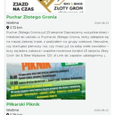
Puchar Złotego Gronia
Istebna
2026-08-23
3.72 km
Puchar Złotego Gronia już 23 sierpnia! Zapraszamy wszystkie dzieci i
młodzież do udziału w Pucharze Złotego Gronia, który odbędzie się
na naszej zielonej trasie, z podziałem na grupy wiekowe. Nieważne,
czy startujesz pierwszy raz, czy masz już za sobą wiele zawodów –
liczy się dobra zabawa i wspólne rowerowe święto! 23 sierpnia Złoty
Groń Ski & Bike Wpisowe: 120 zł Link do zapisów udostępnimy już
niebawem, więc obserwujcie profil organizatora, żeby niczego nie
przegapić!
Piłkarski Piknik
Istebna
2026-08-22
3.79 km