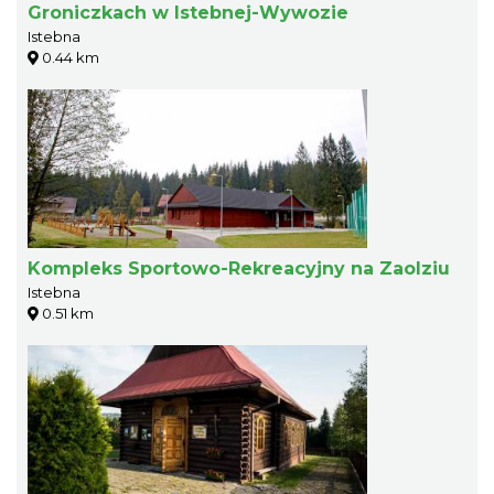
Groniczkach w Istebnej-Wywozie
Istebna
0.44 km
Kompleks Sportowo-Rekreacyjny na Zaolziu
Istebna
0.51 km