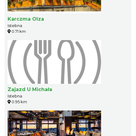
Karczma Olza
Istebna
0.71 km
Zajazd U Michała
Istebna
0.95 km