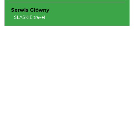
Serwis Główny
SLASKIE.travel
Tematyczne
Szlak Kulinarny "Śląskie Smaki"
Szlak Orlich Gniazd
Szlak Zabytków Techniki
Szlak Architektury Drewnianej Województwa
Śląskiego
Industriada
Juromania
Szlak Przyrody
Śląskie z dzieckiem
Śląskie po zdrowie
Narty w Śląskim
Rowerem przez Śląskie
Kajakiem przez Śląskie
Regionalne