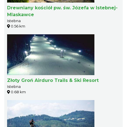
Drewniany kościół pw. św. Józefa w Istebnej-
Mlaskawce
Istebna
0.56 km
Złoty Groń Airduro Trails & Ski Resort
Istebna
0.68 km