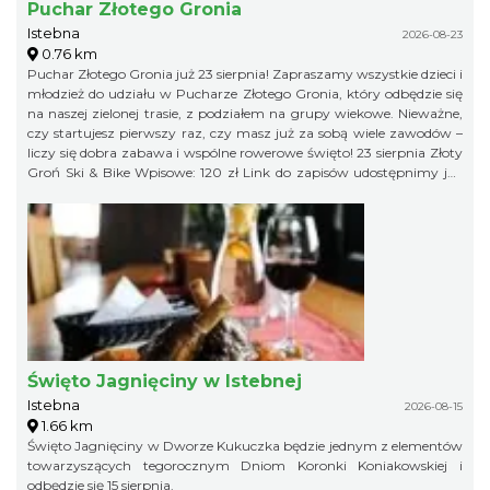
Puchar Złotego Gronia
Istebna
2026-08-23
0.76 km
Puchar Złotego Gronia już 23 sierpnia! Zapraszamy wszystkie dzieci i
młodzież do udziału w Pucharze Złotego Gronia, który odbędzie się
na naszej zielonej trasie, z podziałem na grupy wiekowe. Nieważne,
czy startujesz pierwszy raz, czy masz już za sobą wiele zawodów –
liczy się dobra zabawa i wspólne rowerowe święto! 23 sierpnia Złoty
Groń Ski & Bike Wpisowe: 120 zł Link do zapisów udostępnimy już
niebawem, więc obserwujcie profil organizatora, żeby niczego nie
przegapić!
Święto Jagnięciny w Istebnej
Istebna
2026-08-15
1.66 km
Święto Jagnięciny w Dworze Kukuczka będzie jednym z elementów
towarzyszących tegorocznym Dniom Koronki Koniakowskiej i
odbędzie się 15 sierpnia.