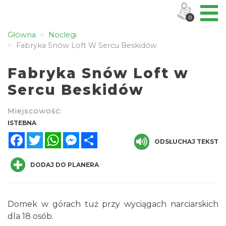
0
Główna
Noclegi
Fabryka Snów Loft W Sercu Beskidów
Fabryka Snów Loft w
Sercu Beskidów
Miejscowość:
ISTEBNA
Facebook
Twitter
WhatsApp
Messenger
Share
ODSŁUCHAJ TEKST
DODAJ DO PLANERA
Domek w górach tuż przy wyciągach narciarskich
dla 18 osób.