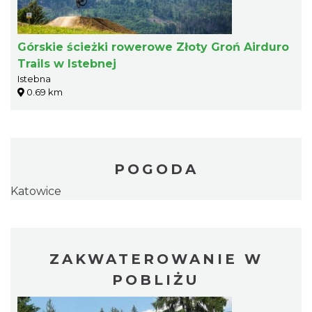
Górskie ścieżki rowerowe Złoty Groń Airduro
Trails w Istebnej
Istebna
0.69 km
POGODA
Katowice
ZAKWATEROWANIE W
POBLIŻU