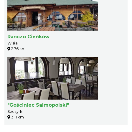
Ranczo Cieńków
Wisła
2.76 km
"Gościniec Salmopolski"
Szczyrk
3.11 km