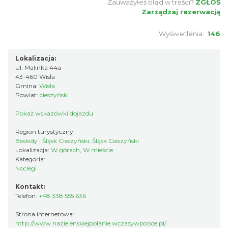
Zauważyłeś błąd w treści?
ZGŁOŚ
Zarządzaj rezerwacją
Wyświetlenia:
146
Lokalizacja:
Ul. Malinka 44a
43-460 Wisła
Gmina:
Wisła
Powiat:
cieszyński
Pokaż wskazówki dojazdu
Region turystyczny:
Beskidy i Śląsk Cieszyński, Śląsk Cieszyński
Lokalizacja:
W górach, W mieście
Kategoria:
Noclegi
Kontakt:
Telefon:
+48 338 555 636
Strona internetowa:
http://www.nazielenskiejpolanie.wczasywpolsce.pl/