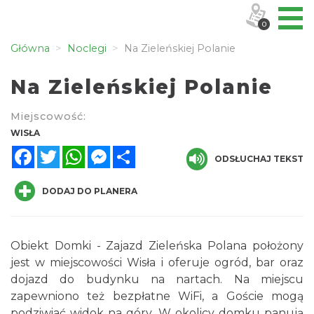
0
Główna
Noclegi
Na Zieleńskiej Polanie
Na Zieleńskiej Polanie
Miejscowość:
WISŁA
Facebook
Twitter
WhatsApp
Messenger
Share
ODSŁUCHAJ TEKST
DODAJ DO PLANERA
Obiekt Domki - Zajazd Zieleńska Polana położony
jest w miejscowości Wisła i oferuje ogród, bar oraz
dojazd do budynku na nartach. Na miejscu
zapewniono też bezpłatne WiFi, a Goście mogą
podziwiać widok na góry. W okolicy domku panują