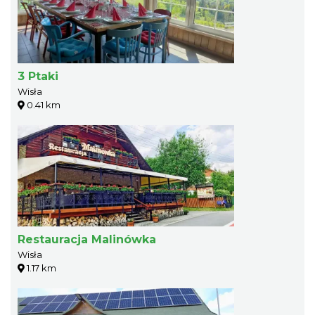
3 Ptaki
Wisła
0.41 km
Restauracja Malinówka
Wisła
1.17 km