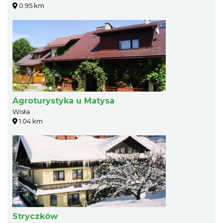
0.95 km
Agroturystyka u Matysa
Wisła
1.04 km
Stryczków