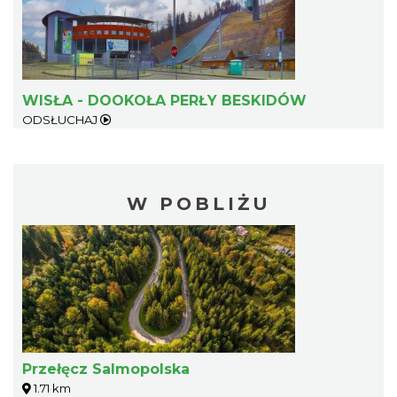
WISŁA - DOOKOŁA PERŁY BESKIDÓW
ODSŁUCHAJ
W POBLIŻU
Przełęcz Salmopolska
1.71 km