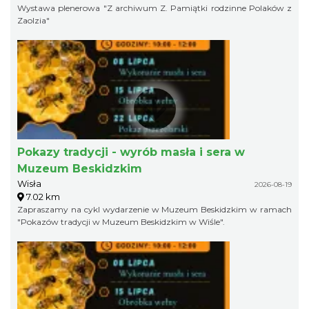
Wystawa plenerowa "Z archiwum Z. Pamiątki rodzinne Polaków z
Zaolzia"
Pokazy tradycji - wyrób masła i sera w
Muzeum Beskidzkim
Wisła
2026-08-19
7.02 km
Zapraszamy na cykl wydarzenie w Muzeum Beskidzkim w ramach
"Pokazów tradycji w Muzeum Beskidzkim w Wiśle".