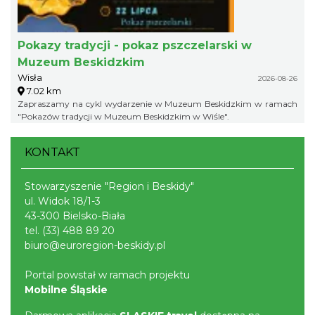
Pokazy tradycji - pokaz pszczelarski w
Muzeum Beskidzkim
Wisła
2026-08-26
7.02 km
Zapraszamy na cykl wydarzenie w Muzeum Beskidzkim w ramach
"Pokazów tradycji w Muzeum Beskidzkim w Wiśle".
KONTAKT
Stowarzyszenie "Region i Beskidy"
ul. Widok 18/1-3
43-300 Bielsko-Biała
tel.
(33) 488 89 20
biuro@euroregion-beskidy.pl
Portal powstał w ramach projektu
Mobilne Śląskie