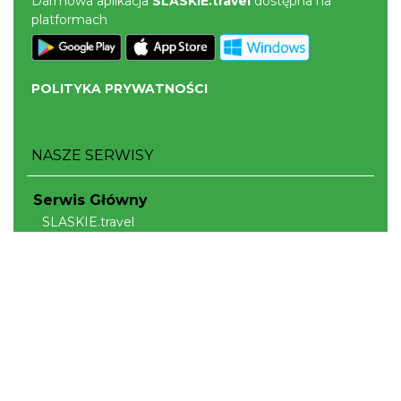
Darmowa aplikacja
SLASKIE.travel
dostępna na
platformach
POLITYKA PRYWATNOŚCI
NASZE SERWISY
Serwis Główny
SLASKIE.travel
Tematyczne
Szlak Kulinarny "Śląskie Smaki"
Szlak Orlich Gniazd
Szlak Zabytków Techniki
Szlak Architektury Drewnianej Województwa
Śląskiego
Industriada