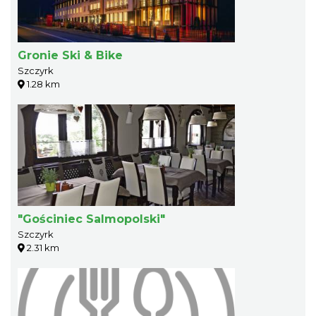
Gronie Ski & Bike
Szczyrk
1.28 km
"Gościniec Salmopolski"
Szczyrk
2.31 km