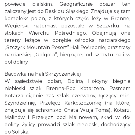
powiecie bielskim. Geograficznie obszar ten
zaliczany jest do Beskidu Śląskiego. Znajduje się tam
kompleks polan, z których część leży w Brennej
Węgierski, natomiast pozostałe w Szczyrku, na
stokach Wierchu Pośredniego. Obejmują one
tereny leżące w obrębie ośrodka narciarskiego
„Szczyrk Mountain Resort” Hali Pośredniej oraz trasy
narciarskiej „Golgota”, biegnącej od szczytu hali w
dół doliny.
Bacówka na Hali Skrzyczeńskiej
W sąsiedztwie polan, Doliną Hołcyny biegnie
niebieski szlak Brenna-Pod Kotarzem. Pasmem
Kotarza ciągnie zaś szlak czerwony, łączący m.in.
Szyndzielnię, Przełęcz Karkoszczonkę (na której
znajduje się schronisko Chata Wuja Toma), Kotarz,
Malinów i Przełęcz pod Malinowem, skąd w dół
doliny Żylicy prowadzi szlak niebieski, dochodzący
do Soliska.