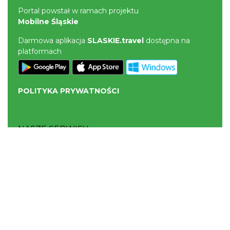
Portal powstał w ramach projektu
Mobilne Śląskie
Darmowa aplikacja
SLASKIE.travel
dostępna na
platformach
POLITYKA PRYWATNOŚCI
NASZE SERWISY
Serwis Główny
SLASKIE.travel
Tematyczne
Szlak Kulinarny "Śląskie Smaki"
Szlak Orlich Gniazd
Szlak Zabytków Techniki