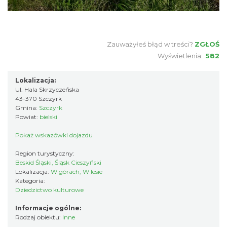
Zauważyłeś błąd w treści?
ZGŁOŚ
Wyświetlenia:
582
Lokalizacja:
Ul. Hala Skrzyczeńska
43-370 Szczyrk
Gmina:
Szczyrk
Powiat:
bielski
Pokaż wskazówki dojazdu
Region turystyczny:
Beskid Śląski, Śląsk Cieszyński
Lokalizacja:
W górach, W lesie
Kategoria:
Dziedzictwo kulturowe
Informacje ogólne:
Rodzaj obiektu:
Inne