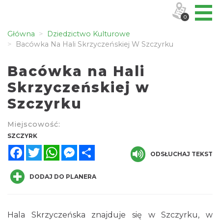
0
Główna
Dziedzictwo Kulturowe
Bacówka Na Hali Skrzyczeńskiej W Szczyrku
Bacówka na Hali
Skrzyczeńskiej w
Szczyrku
Miejscowość:
SZCZYRK
Facebook
Twitter
WhatsApp
Messenger
Share
ODSŁUCHAJ TEKST
DODAJ DO PLANERA
Hala Skrzyczeńska znajduje się w Szczyrku, w