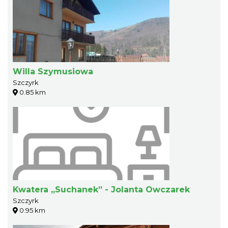
Willa Szymusiowa
Szczyrk
0.85 km
Kwatera „Suchanek” - Jolanta Owczarek
Szczyrk
0.95 km