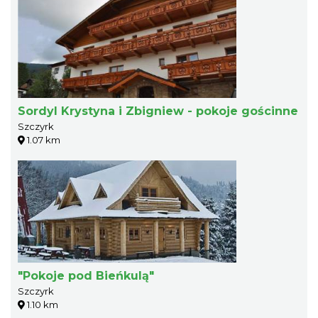
Sordyl Krystyna i Zbigniew - pokoje gościnne
Szczyrk
1.07 km
"Pokoje pod Bieńkulą"
Szczyrk
1.10 km