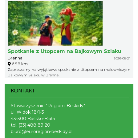
Spotkanie z Utopcem na Bajkowym Szlaku
Brenna
2026-08-21
6.98 km
Zapraszamy na wyjątkowe spotkanie z Utopcem na malowniczym
Bajkowym Szlaku w Brennej.
KONTAKT
Stowarzyszenie "Region i Beskidy"
ul. Widok 18/1-3
43-300 Bielsko-Biała
tel.
(33) 488 89 20
biuro@euroregion-beskidy.pl