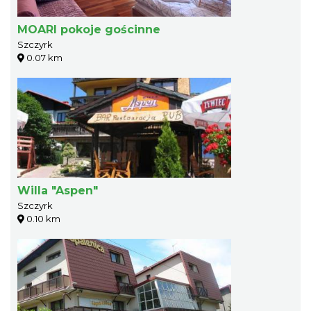
MOARI pokoje gościnne
Szczyrk
0.07 km
Willa "Aspen"
Szczyrk
0.10 km