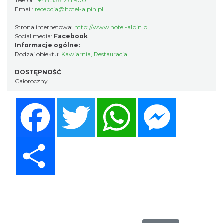
Telefon:
+48 338 271 900
Email:
recepcja@hotel-alpin.pl
Strona internetowa:
http://www.hotel-alpin.pl
Social media:
Facebook
Informacje ogólne:
Rodzaj obiektu:
Kawiarnia
,
Restauracja
DOSTĘPNOŚĆ
Całoroczny
Facebook
Twitter
WhatsApp
Messenger
Share