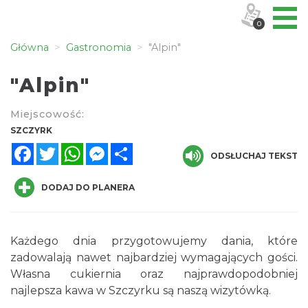
0
Główna
Gastronomia
"Alpin"
"Alpin"
Miejscowość:
SZCZYRK
Facebook
Twitter
WhatsApp
Messenger
Share
ODSŁUCHAJ TEKST
DODAJ DO PLANERA
Każdego dnia przygotowujemy dania, które
zadowalają nawet najbardziej wymagających gości.
Własna cukiernia oraz najprawdopodobniej
najlepsza kawa w Szczyrku są naszą wizytówką.