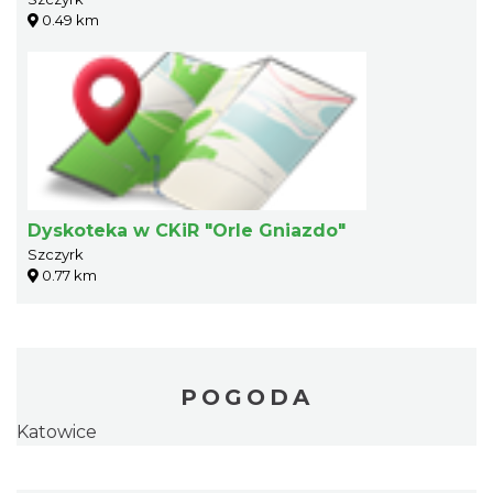
0.49 km
Dyskoteka w CKiR "Orle Gniazdo"
Szczyrk
0.77 km
POGODA
Katowice