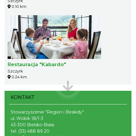
Szczyrk
0.10 km
Restauracja "Kabardo"
Szczyrk
0.24 km
KONTAKT
Stowarzyszenie "Region i Beskidy"
ul. Widok 18/1-3
43-300 Bielsko-Biała
tel.
(33) 488 89 20