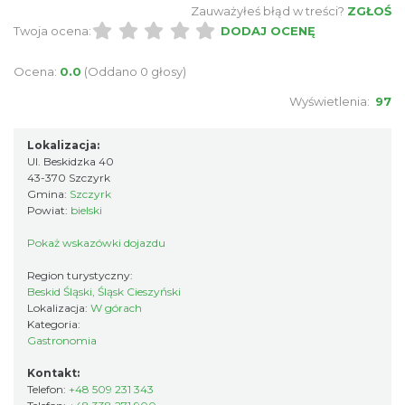
Zauważyłeś błąd w treści?
ZGŁOŚ
Twoja ocena:
DODAJ OCENĘ
Ocena:
0.0
(Oddano 0 głosy)
Wyświetlenia:
97
Lokalizacja:
Ul. Beskidzka 40
43-370 Szczyrk
Gmina:
Szczyrk
Powiat:
bielski
Pokaż wskazówki dojazdu
Region turystyczny:
Beskid Śląski, Śląsk Cieszyński
Lokalizacja:
W górach
Kategoria:
Gastronomia
Kontakt:
Telefon:
+48 509 231 343