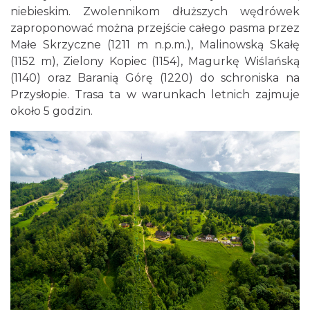
niebieskim. Zwolennikom dłuższych wędrówek
zaproponować można przejście całego pasma przez
Małe Skrzyczne (1211 m n.p.m.), Malinowską Skałę
(1152 m), Zielony Kopiec (1154), Magurkę Wiślańską
(1140) oraz Baranią Górę (1220) do schroniska na
Przysłopie. Trasa ta w warunkach letnich zajmuje
około 5 godzin.