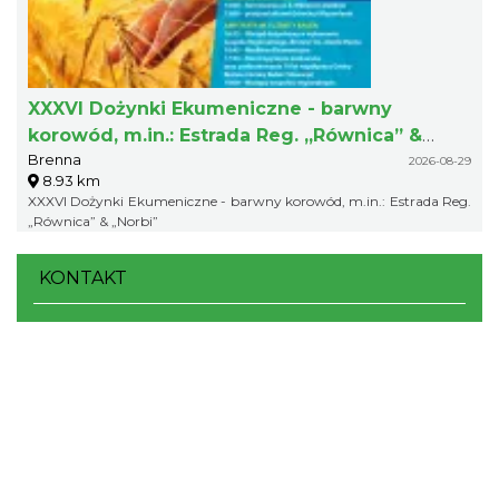
XXXVI Dożynki Ekumeniczne - barwny
korowód, m.in.: Estrada Reg. „Równica” &
Brenna
„Norbi”
2026-08-29
8.93 km
XXXVI Dożynki Ekumeniczne - barwny korowód, m.in.: Estrada Reg.
„Równica” & „Norbi”
KONTAKT
Stowarzyszenie "Region i Beskidy"
ul. Widok 18/1-3
43-300 Bielsko-Biała
tel.
(33) 488 89 20
biuro@euroregion-beskidy.pl
Portal powstał w ramach projektu
Mobilne Śląskie