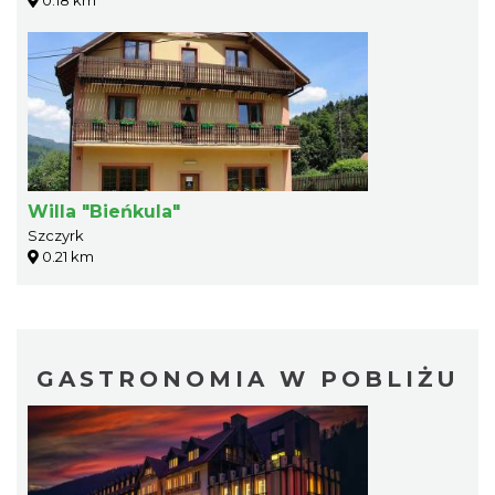
0.18 km
Willa "Bieńkula"
Szczyrk
0.21 km
GASTRONOMIA W POBLIŻU