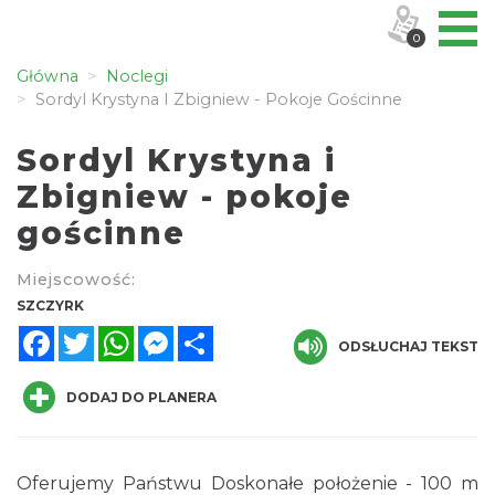
0
Główna
Noclegi
Sordyl Krystyna I Zbigniew - Pokoje Gościnne
Sordyl Krystyna i
Zbigniew - pokoje
gościnne
Miejscowość:
SZCZYRK
Facebook
Twitter
WhatsApp
Messenger
Share
ODSŁUCHAJ TEKST
DODAJ DO PLANERA
Oferujemy Państwu Doskonałe położenie - 100 m