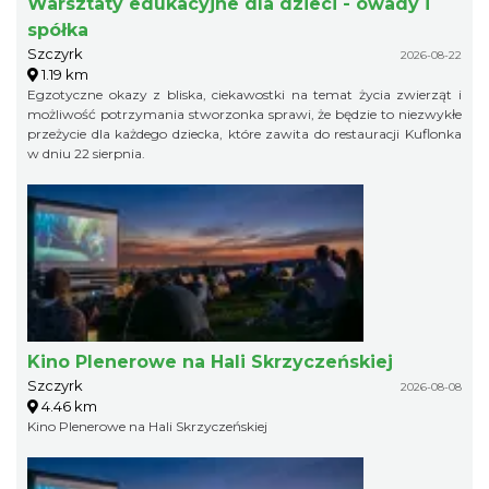
Warsztaty edukacyjne dla dzieci - owady i
spółka
Szczyrk
2026-08-22
1.19 km
Egzotyczne okazy z bliska, ciekawostki na temat życia zwierząt i
możliwość potrzymania stworzonka sprawi, że będzie to niezwykłe
przeżycie dla każdego dziecka, które zawita do restauracji Kuflonka
w dniu 22 sierpnia.
Kino Plenerowe na Hali Skrzyczeńskiej
Szczyrk
2026-08-08
4.46 km
Kino Plenerowe na Hali Skrzyczeńskiej