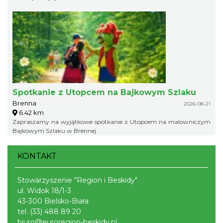
Spotkanie z Utopcem na Bajkowym Szlaku
Brenna
2026-08-21
6.42 km
Zapraszamy na wyjątkowe spotkanie z Utopcem na malowniczym
Bajkowym Szlaku w Brennej.
KONTAKT
Stowarzyszenie "Region i Beskidy"
ul. Widok 18/1-3
43-300 Bielsko-Biała
tel.
(33) 488 89 20
biuro@euroregion-beskidy.pl