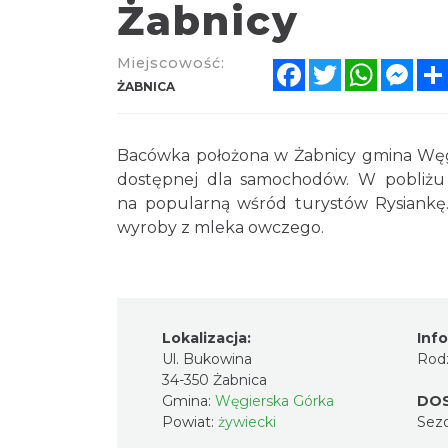
Żabnicy
Miejscowość:
Facebook
Twitter
WhatsA
Mes
ŻABNICA
Bacówka położona w Żabnicy gmina Węgi
dostępnej dla samochodów. W pobliżu 
na popularną wśród turystów Rysiankę
wyroby z mleka owczego.
Lokalizacja:
Inf
Ul. Bukowina
Rodz
34-350 Żabnica
Gmina:
Węgierska Górka
DO
Powiat:
żywiecki
Sez