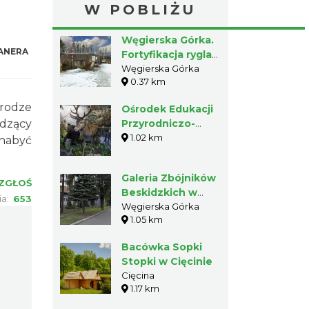
W POBLIŻU
Węgierska Górka.
ANERA
Fortyfikacja rygla
obronnego
Węgierska Górka
0.37 km
„Węgierska
Górka”, izba
drodze
Ośrodek Edukacji
muzealna w
adzący
Przyrodniczo-
Forcie
Leśnej w
1.02 km
 nabyć
„Wędrowiec”.
Węgierskiej Górce
Galeria Zbójników
ZGŁOŚ
Beskidzkich w
ia:
653
Węgierskiej Górce
Węgierska Górka
1.05 km
Bacówka Sopki
Stopki w Cięcinie
Cięcina
1.17 km