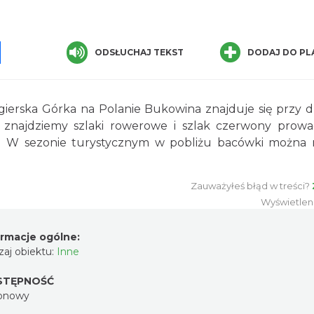
pp
senger
Share
ODSŁUCHAJ TEKST
DODAJ DO PL
erska Górka na Polanie Bukowina znajduje się przy 
znajdziemy szlaki rowerowe i szlak czerwony prow
. W sezonie turystycznym w pobliżu bacówki można
Zauważyłeś błąd w treści?
Wyświetlen
ormacje ogólne:
aj obiektu:
Inne
STĘPNOŚĆ
onowy