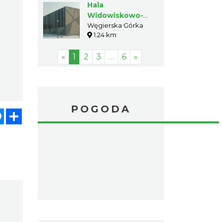
Hala
Widowiskowo-
Sportowa w
Węgierska Górka
1.24 km
Węgierskiej Górce
«
1
2
3
…
6
»
POGODA
atsApp
Messenger
Share