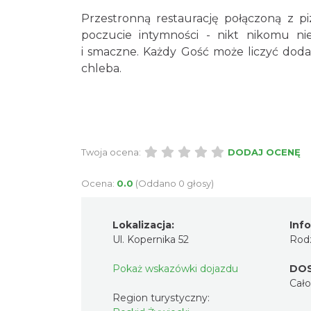
Przestronną restaurację połączoną z p
poczucie intymności - nikt nikomu ni
i smaczne. Każdy Gość może liczyć dod
chleba.
Twoja ocena:
DODAJ OCENĘ
Ocena:
0.0
(Oddano 0 głosy)
Lokalizacja:
Inf
Ul. Kopernika 52
Rodz
Pokaż wskazówki dojazdu
DO
Cał
Region turystyczny: