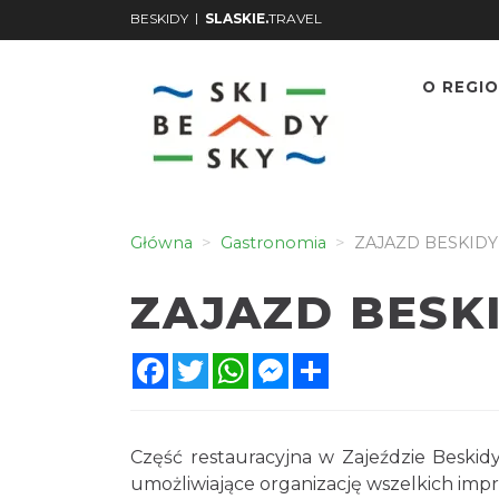
|
BESKIDY
SLASKIE.
TRAVEL
O REGIO
Główna
Gastronomia
ZAJAZD BESKIDY
ZAJAZD BESK
Facebook
Twitter
WhatsApp
Messenger
Share
Część restauracyjna w Zajeździe Beskid
umożliwiające organizację wszelkich imp