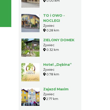
0.00 km
TO i OWO -
NOCLEGI
Żywiec
0.28 km
ZIELONY DOMEK
Żywiec
0.32 km
Hotel „Dębina”
Żywiec
0.78 km
Zajazd Maxim
Żywiec
2.77 km