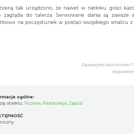
izzerią tak urządzono, że nawet w natłoku gości ka
e zagląda do talerza. Serwowane dania są zawsze 
atkowo na poczęstunek w postaci swojskiego smalcu z
Zauważyłeś błąd w treści?
Wyświetle
ormacje ogólne:
aj obiektu:
Pizzeria
,
Restauracja
,
Zajazd
STĘPNOŚĆ
oroczny