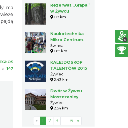
Rezerwat „Grapa”
żdy ma
w Żywcu
świeże
1.17 km
 pajdą
Naukotechnika -
Mikro Centrum
0
Nauki
Świnna
1.65 km
ZGŁOŚ
KALEJDOSKOP
TALENTÓW 2015
nia:
147
Żywiec
2.43 km
Dwór w Żywcu
Moszczanicy
Żywiec
2.54 km
«
1
2
3
…
6
»