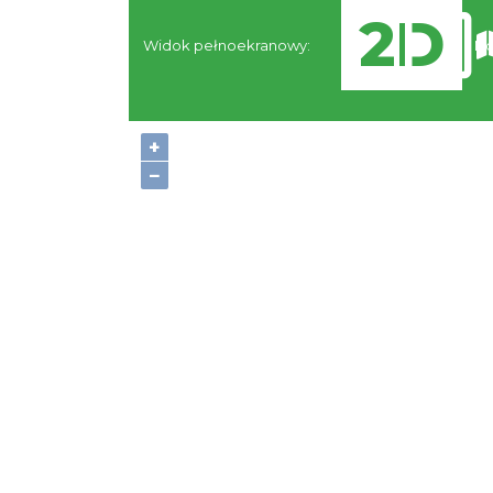
Widok pełnoekranowy:
No
+
−