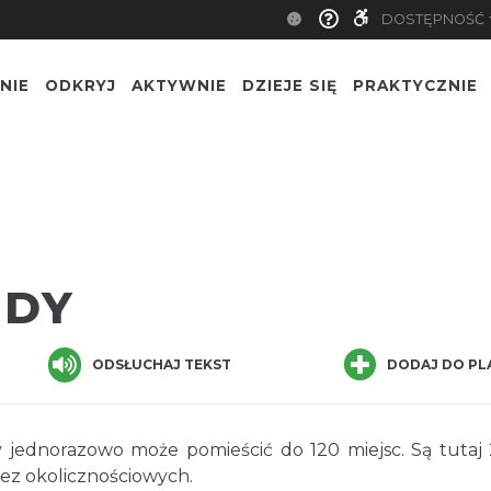
DOSTĘPNOŚĆ
NIE
ODKRYJ
AKTYWNIE
DZIEJE SIĘ
PRAKTYCZNIE
IDY
ODSŁUCHAJ TEKST
DODAJ DO PL
y jednorazowo może pomieścić do 120 miejsc. Są tutaj 
rez okolicznościowych.