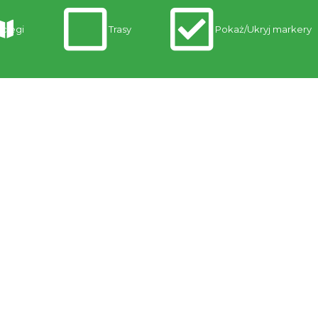
clegi
Trasy
Pokaż/Ukryj markery