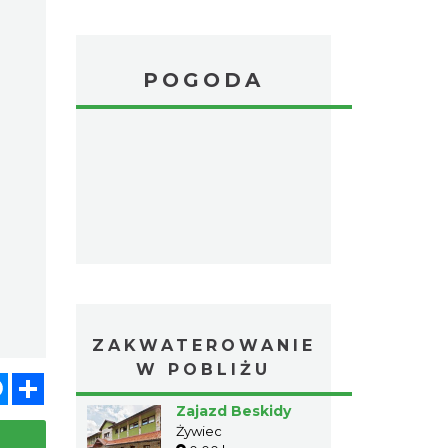
POGODA
ZAKWATEROWANIE
W POBLIŻU
atsApp
Messenger
Share
Zajazd Beskidy
Żywiec