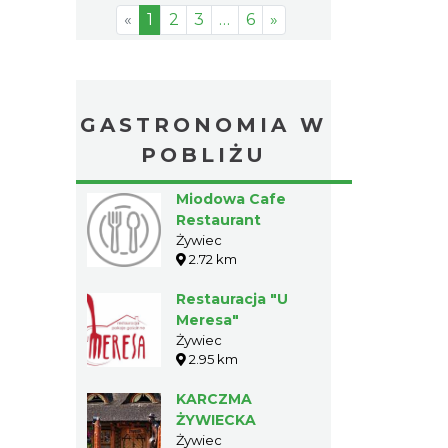
«
1
2
3
…
6
»
GASTRONOMIA W
POBLIŻU
Miodowa Cafe
Restaurant
Żywiec
2.72 km
Restauracja "U
Meresa"
Żywiec
2.95 km
KARCZMA
ŻYWIECKA
Żywiec