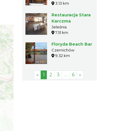
3.13 km
Restauracja Stara
Karczma
Jeleśnia
7.51 km
Floryda Beach Bar
Czernichów
9.32 km
«
1
2
3
…
6
»