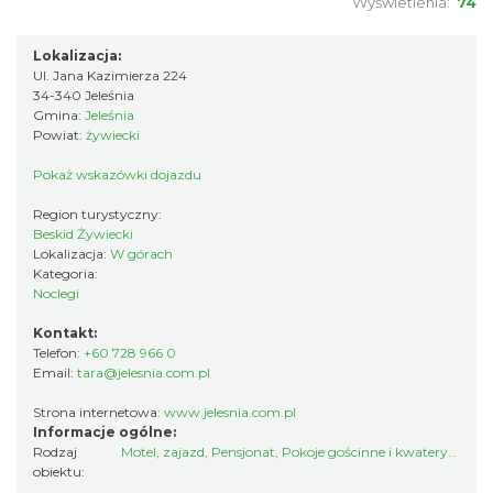
Wyświetlenia:
74
Lokalizacja:
Ul. Jana Kazimierza 224
34-340 Jeleśnia
Gmina:
Jeleśnia
Powiat:
żywiecki
Pokaż wskazówki dojazdu
Region turystyczny:
Beskid Żywiecki
Lokalizacja:
W górach
Kategoria:
Noclegi
Kontakt:
Telefon:
+60 728 966 0
Email:
tara@jelesnia.com.pl
Strona internetowa:
www.jelesnia.com.pl
Informacje ogólne:
Rodzaj
Motel, zajazd
,
Pensjonat
,
Pokoje gościnne i kwatery prywatne
obiektu: