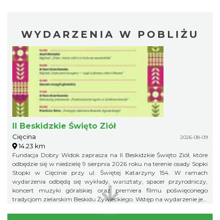
WYDARZENIA W POBLIŻU
II Beskidzkie Święto Ziół
Cięcina
2026-08-09
14.23 km
Fundacja Dobry Widok zaprasza na II Beskidzkie Święto Ziół, które
odbędzie się w niedzielę 9 sierpnia 2026 roku na terenie osady Sopki
Stopki w Cięcinie przy ul. Świętej Katarzyny 154. W ramach
wydarzenia odbędą się wykłady, warsztaty, spacer przyrodniczy,
koncert muzyki góralskiej oraz premiera filmu poświęconego
tradycjom zielarskim Beskidu Żywieckiego. Wstęp na wydarzenie jest
bezpłatny.