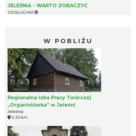
JELEŚNIA - WARTO ZOBACZYĆ
ODSŁUCHAJ
W POBLIŻU
Regionalna Izba Pracy Twórczej
„Organistówka” w Jeleśni
Jeleśnia
0.33 km