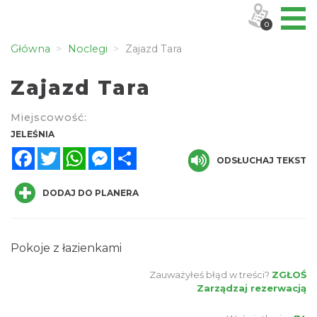
0
Główna
Noclegi
Zajazd Tara
Zajazd Tara
Miejscowość:
JELEŚNIA
Facebook
Twitter
WhatsApp
Messenger
Share
ODSŁUCHAJ TEKST
DODAJ DO PLANERA
Pokoje z łazienkami
Zauważyłeś błąd w treści?
ZGŁOŚ
Zarządzaj rezerwacją