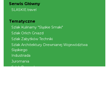
Serwis Główny
SLASKIE.travel
Tematyczne
Szlak Kulinarny "Śląskie Smaki"
Szlak Orlich Gniazd
Szlak Zabytków Techniki
Szlak Architektury Drewnianej Województwa
Śląskiego
Industriada
Juromania
Szlak Przyrody
Śląskie z dzieckiem
Śląskie po zdrowie
Narty w Śląskim
Rowerem przez Śląskie
Kajakiem przez Śląskie
Regionalne
Beskidy