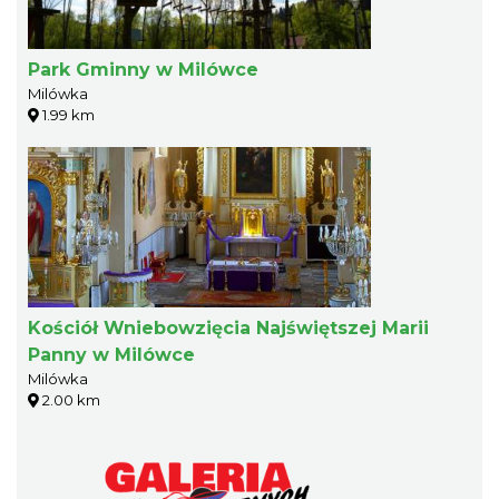
Park Gminny w Milówce
Milówka
1.99 km
Kościół Wniebowzięcia Najświętszej Marii
Panny w Milówce
Milówka
2.00 km