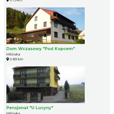
Dom Wczasowy "Pod Kopcem"
Milówka
0.89 km
Pensjonat "U Lucyny"
Milówka