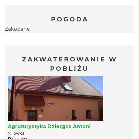
POGODA
Zakopane
ZAKWATEROWANIE W
POBLIŻU
Agroturystyka Dziergas Antoni
Milówka
0.75 km