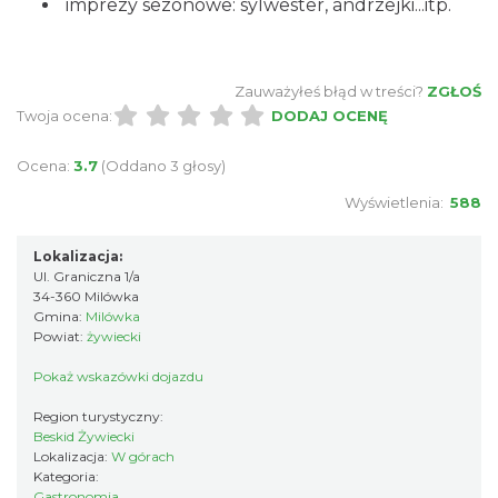
imprezy sezonowe: sylwester, andrzejki...itp.
Zauważyłeś błąd w treści?
ZGŁOŚ
Twoja ocena:
DODAJ OCENĘ
Ocena:
3.7
(Oddano 3 głosy)
Wyświetlenia:
588
Lokalizacja:
Ul. Graniczna 1/a
34-360 Milówka
Gmina:
Milówka
Powiat:
żywiecki
Pokaż wskazówki dojazdu
Region turystyczny:
Beskid Żywiecki
Lokalizacja:
W górach
Kategoria:
Gastronomia