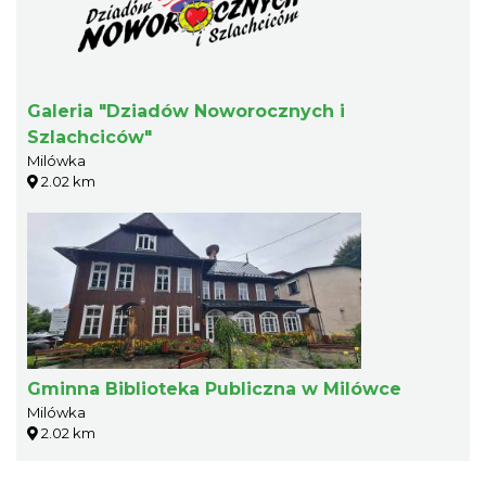
Galeria "Dziadów Noworocznych i
Szlachciców"
Milówka
2.02 km
Gminna Biblioteka Publiczna w Milówce
Milówka
2.02 km