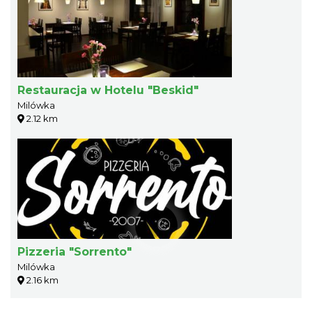
Restauracja w Hotelu "Beskid"
Milówka
2.12 km
Pizzeria "Sorrento"
Milówka
2.16 km