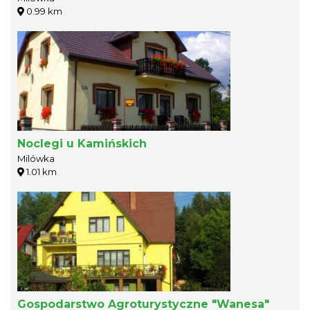
0.99 km
Noclegi u Kamińskich
Milówka
1.01 km
Gospodarstwo Agroturystyczne "Wanesa"