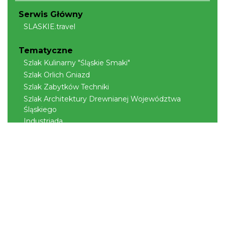
Serwis Główny
SLASKIE.travel
Tematyczne
Szlak Kulinarny "Śląskie Smaki"
Szlak Orlich Gniazd
Szlak Zabytków Techniki
Szlak Architektury Drewnianej Województwa
Śląskiego
Industriada
Juromania
Szlak Przyrody
Śląskie z dzieckiem
Śląskie po zdrowie
Narty w Śląskim
Rowerem przez Śląskie
Kajakiem przez Śląskie
Regionalne