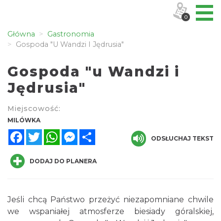
0
Główna
Gastronomia
Gospoda "u Wandzi I Jędrusia"
Gospoda "u Wandzi i
Jędrusia"
Miejscowość:
MILÓWKA
Facebook
Twitter
WhatsApp
Messenger
Share
ODSŁUCHAJ TEKST
DODAJ DO PLANERA
Jeśli chcą Państwo przeżyć niezapomniane chwile
we wspaniałej atmosferze biesiady góralskiej,