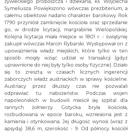
żywieckiego proboszcza i dziekana, ks. Wojciecha
Symeliusza. Powiększono wówczas prezbiterium, a
całemu obiektowi nadano charakter barokowy. Rok
1790 przyniósł zamknięcie kościoła oraz sprzedanie
go, w drodze licytacji, margrabinie Wielopolskiej.
Kolejna licytacja miała miejsce w 1801 r. - świątynię
zakupił wówczas Marcin Rybarski. Występował on z
upoważnienia władz miejskich, które tylko w ten
sposób mogły wziąć udział w transakcji (gdyż
uprawnione do niej były tylko osoby fizyczne). Działo
się to zresztą w czasach licznych ingerencji
zaborczych władz austriackich w sprawy kościelne.
Austriacy przez dłuższy czas nie pozwalali
odprawiać tu nabożeństw. Podczas wojen
napoleońskich w budowli mieścił się szpital dla
rannych żołnierzy. Gotycka bryła kościoła,
rozbudowana w epoce baroku, wzniesiona jest z
kamienia i otynkowana. Jej długość wynosi (wraz z
apsydą) 38,6 m, szerokość - 9. Od północy kościół