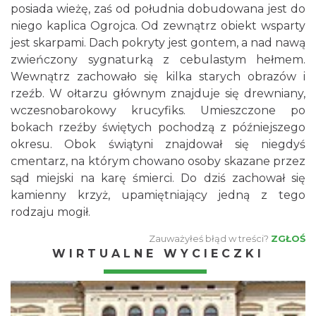
posiada wieżę, zaś od południa dobudowana jest do
niego kaplica Ogrojca. Od zewnątrz obiekt wsparty
jest skarpami. Dach pokryty jest gontem, a nad nawą
zwieńczony sygnaturką z cebulastym hełmem.
Wewnątrz zachowało się kilka starych obrazów i
rzeźb. W ołtarzu głównym znajduje się drewniany,
wczesnobarokowy krucyfiks. Umieszczone po
bokach rzeźby świętych pochodzą z późniejszego
okresu. Obok świątyni znajdował się niegdyś
cmentarz, na którym chowano osoby skazane przez
sąd miejski na karę śmierci. Do dziś zachował się
kamienny krzyż, upamiętniający jedną z tego
rodzaju mogił.
Zauważyłeś błąd w treści?
ZGŁOŚ
WIRTUALNE WYCIECZKI