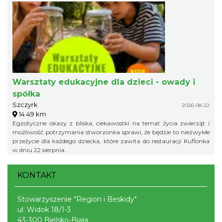
Warsztaty edukacyjne dla dzieci - owady i
spółka
Szczyrk
2026-08-22
14.49 km
Egzotyczne okazy z bliska, ciekawostki na temat życia zwierząt i
możliwość potrzymania stworzonka sprawi, że będzie to niezwykłe
przeżycie dla każdego dziecka, które zawita do restauracji Kuflonka
w dniu 22 sierpnia.
KONTAKT
Stowarzyszenie "Region i Beskidy"
ul. Widok 18/1-3
43-300 Bielsko-Biała