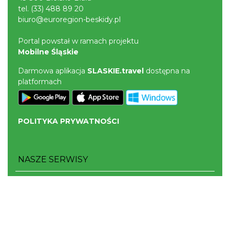
tel.
(33) 488 89 20
biuro@euroregion-beskidy.pl
Portal powstał w ramach projektu
Mobilne Śląskie
Darmowa aplikacja
SLASKIE.travel
dostępna na
platformach
POLITYKA PRYWATNOŚCI
NASZE SERWISY
Serwis Główny
SLASKIE.travel
Tematyczne