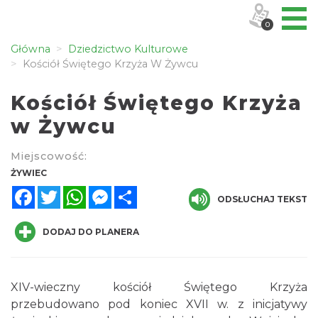
0
Główna
Dziedzictwo Kulturowe
Kościół Świętego Krzyża W Żywcu
Kościół Świętego Krzyża
w Żywcu
Miejscowość:
ŻYWIEC
Facebook
Twitter
WhatsApp
Messenger
Share
ODSŁUCHAJ TEKST
DODAJ DO PLANERA
XIV-wieczny kościół Świętego Krzyża
przebudowano pod koniec XVII w. z inicjatywy