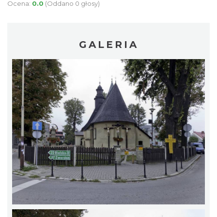
Ocena:
0.0
(Oddano 0 głosy)
GALERIA