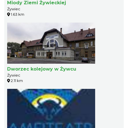
Miody Ziemi Żywieckiej
Żywiec
1.63 km
Dworzec kolejowy w Żywcu
Żywiec
2.11 km