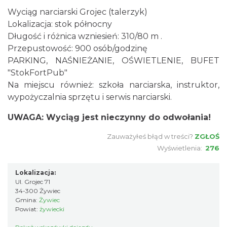
Wyciąg narciarski Grojec (talerzyk)
Lokalizacja: stok północny
Długość i różnica wzniesień: 310/80 m .
Przepustowość: 900 osób/godzinę
PARKING, NAŚNIEŻANIE, OŚWIETLENIE, BUFET
"StokFortPub"
Na miejscu również: szkoła narciarska, instruktor,
wypożyczalnia sprzętu i serwis narciarski.
UWAGA: Wyciąg jest nieczynny do odwołania!
Zauważyłeś błąd w treści?
ZGŁOŚ
Wyświetlenia:
276
Lokalizacja:
Ul. Grojec 71
34-300 Żywiec
Gmina:
Żywiec
Powiat:
żywiecki