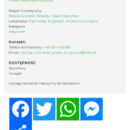
Pokaż wskazówki dojazdu
Region turystyczny:
Beskid Żywiecki, Beskidy i Śląsk Cieszyński
Lokalizacja:
Nad wodą, W górach, W centrum miasta
Kategoria:
Aktywnie
Kontakt:
Telefon komórkowy:
+48 504 145 589
Email:
wyciag_narciarski_grojec_w_zywcu@onet.pl
DOSTĘPNOŚĆ
Sezonowy
Uwaga!
wyciąg narciarski nieczynny do odwołania
Facebook
Twitter
WhatsApp
Messenger
Share