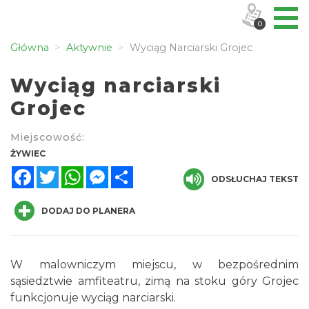
0
Główna
Aktywnie
Wyciąg Narciarski Grojec
Wyciąg narciarski
Grojec
Miejscowość:
ŻYWIEC
Facebook
Twitter
WhatsApp
Messenger
Share
ODSŁUCHAJ TEKST
DODAJ DO PLANERA
W malowniczym miejscu, w bezpośrednim
sąsiedztwie amfiteatru, zimą na stoku góry Grojec
funkcjonuje wyciąg narciarski.