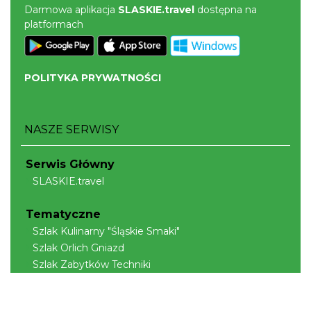
Darmowa aplikacja
SLASKIE.travel
dostępna na
platformach
POLITYKA PRYWATNOŚCI
NASZE SERWISY
Serwis Główny
SLASKIE.travel
Tematyczne
Szlak Kulinarny "Śląskie Smaki"
Szlak Orlich Gniazd
Szlak Zabytków Techniki
Szlak Architektury Drewnianej Województwa
Śląskiego