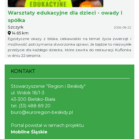
Warsztaty edukacyjne dla dzieci - owady i
spółka
Szczyrk
2026-08-22
14.65 km
Egzotyczne okazy z bliska, ciekawostki na temat życia zwierząt i
możliwość potrzymania stworzonka sprawi, że będzie to niezwykłe
przeżycie dla każdego dziecka, które zawita do restauracji Kuflonka
w dniu 22 sierpnia.
KONTAKT
Stowarzyszenie "Region i Beskidy"
ul. Widok 18/1-3
43-300 Bielsko-Biała
tel.
(33) 488 89 20
biuro@euroregion-beskidy.pl
Portal powstał w ramach projektu
Mobilne Śląskie