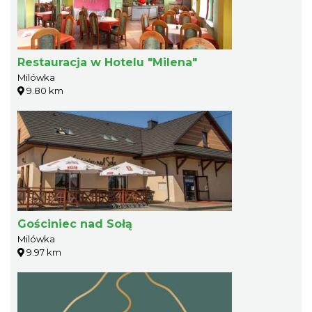
Restauracja w Hotelu "Milena"
Milówka
9.80 km
Gościniec nad Sołą
Milówka
9.97 km