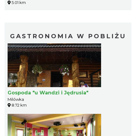
5.01 km
GASTRONOMIA W POBLIŻU
Gospoda "u Wandzi i Jędrusia"
Milówka
8.72 km