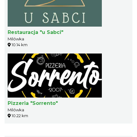
Restauracja "u Sabci"
Milówka
10.14 km
Pizzeria "Sorrento"
Milówka
10.22 km