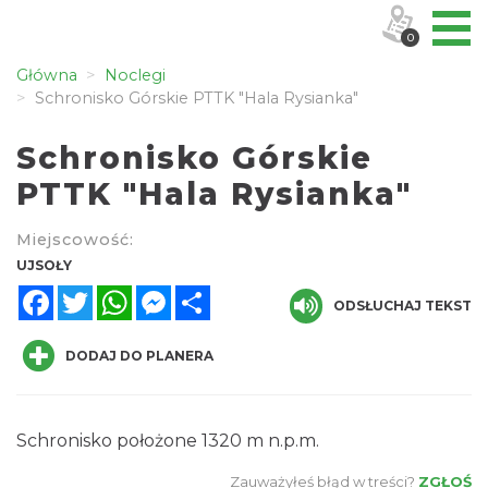
0
Główna
Noclegi
Schronisko Górskie PTTK "Hala Rysianka"
Schronisko Górskie
PTTK "Hala Rysianka"
Miejscowość:
UJSOŁY
Facebook
Twitter
WhatsApp
Messenger
Share
ODSŁUCHAJ TEKST
DODAJ DO PLANERA
Schronisko położone 1320 m n.p.m.
Zauważyłeś błąd w treści?
ZGŁOŚ