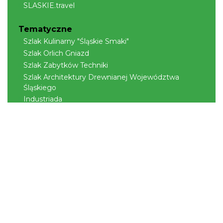
SLASKIE.travel
Tematyczne
Szlak Kulinarny "Śląskie Smaki"
Szlak Orlich Gniazd
Szlak Zabytków Techniki
Szlak Architektury Drewnianej Województwa
Śląskiego
Industriada
Juromania
Szlak Przyrody
Śląskie z dzieckiem
Śląskie po zdrowie
Narty w Śląskim
Rowerem przez Śląskie
Kajakiem przez Śląskie
Regionalne
Beskidy
Śląsk Cieszyński