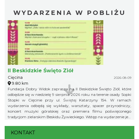
WYDARZENIA W POBLIŻU
II Beskidzkie Święto Ziół
Cięcina
2026-08-09
9.80 km
Fundacja Dobry Widok zaprasza na II Beskidzkie Święto Ziół, które
odbędzie się w niedzielę 9 sierpnia 2026 roku na terenie osady Sopki
Stopki w Cięcinie przy ul. Świętej Katarzyny 154. W ramach
wydarzenia odbędą się wykłady, warsztaty, spacer przyrodniczy,
koncert muzyki góralskiej oraz premiera filmu poświęconego
tradycjom zielarskim Beskidu Żywieckiego. Wstęp na wydarzenie jest
bezpłatny.
KONTAKT