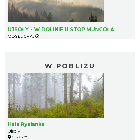
UJSOŁY - W DOLINIE U STÓP MUŃCOŁA
ODSŁUCHAJ
W POBLIŻU
Hala Rysianka
Ujsoły
0.37 km