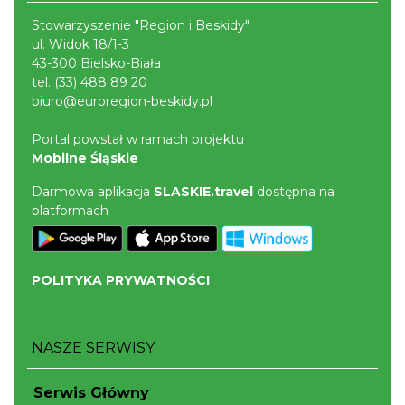
Stowarzyszenie "Region i Beskidy"
ul. Widok 18/1-3
43-300 Bielsko-Biała
tel.
(33) 488 89 20
biuro@euroregion-beskidy.pl
Portal powstał w ramach projektu
Mobilne Śląskie
Darmowa aplikacja
SLASKIE.travel
dostępna na
platformach
POLITYKA PRYWATNOŚCI
NASZE SERWISY
Serwis Główny