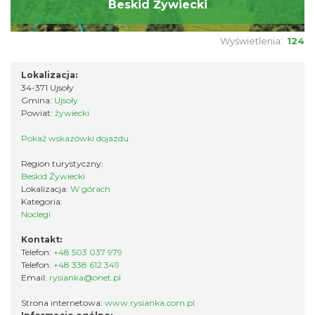
Beskid Żywiecki
Wyświetlenia:
124
Lokalizacja:
34-371 Ujsoły
Gmina:
Ujsoły
Powiat:
żywiecki
Pokaż wskazówki dojazdu
Region turystyczny:
Beskid Żywiecki
Lokalizacja:
W górach
Kategoria:
Noclegi
Kontakt:
Telefon:
+48 503 037 979
Telefon:
+48 338 612 349
Email:
rysianka@onet.pl
Strona internetowa:
www.rysianka.com.pl