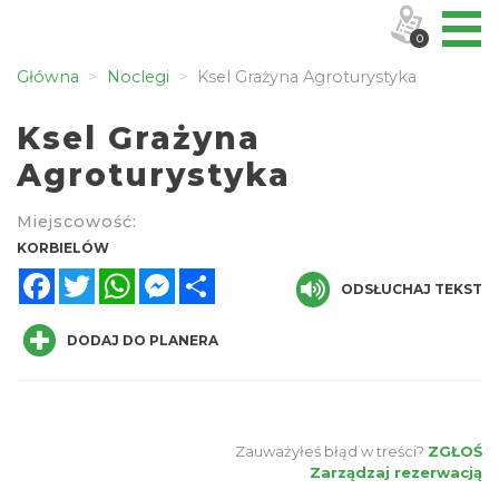
0
Główna
Noclegi
Ksel Grażyna Agroturystyka
Ksel Grażyna
Agroturystyka
Miejscowość:
KORBIELÓW
Facebook
Twitter
WhatsApp
Messenger
Share
ODSŁUCHAJ TEKST
DODAJ DO PLANERA
Zauważyłeś błąd w treści?
ZGŁOŚ
Zarządzaj rezerwacją