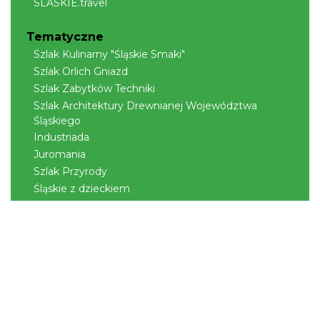
SLASKIE.travel
Tematyczne
Szlak Kulinarny "Śląskie Smaki"
Szlak Orlich Gniazd
Szlak Zabytków Techniki
Szlak Architektury Drewnianej Województwa
Śląskiego
Industriada
Juromania
Szlak Przyrody
Śląskie z dzieckiem
Śląskie po zdrowie
Narty w Śląskim
Rowerem przez Śląskie
Kajakiem przez Śląskie
Regionalne
Beskidy
Śląsk Cieszyński