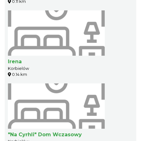
0.11 km
Irena
Korbielów
0.14 km
"Na Cyrhli" Dom Wczasowy