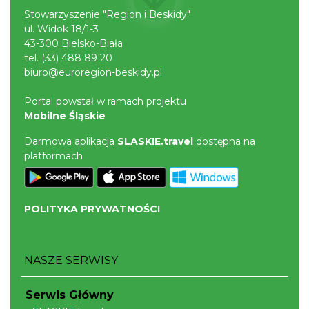
Stowarzyszenie "Region i Beskidy"
ul. Widok 18/1-3
43-300 Bielsko-Biała
tel.
(33) 488 89 20
biuro@euroregion-beskidy.pl
Portal powstał w ramach projektu
Mobilne Śląskie
Darmowa aplikacja
SLASKIE.travel
dostępna na
platformach
POLITYKA PRYWATNOŚCI
NASZE SERWISY
Serwis Główny