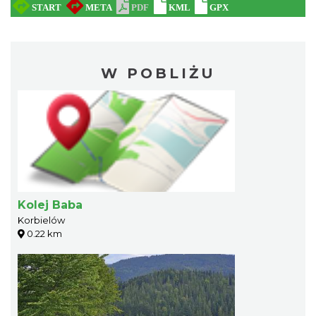
W POBLIŻU
Kolej Baba
Korbielów
0.22 km