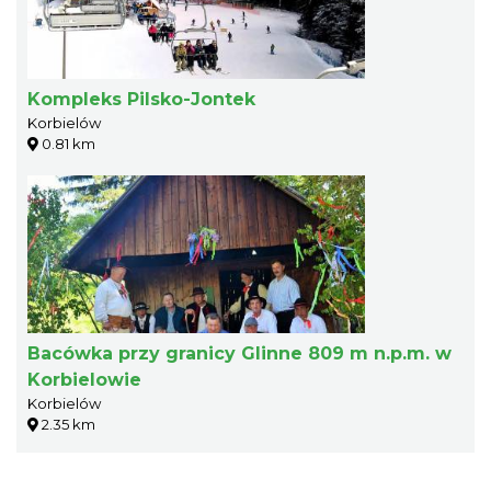
Kompleks Pilsko-Jontek
Korbielów
0.81 km
Bacówka przy granicy Glinne 809 m n.p.m. w
Korbielowie
Korbielów
2.35 km