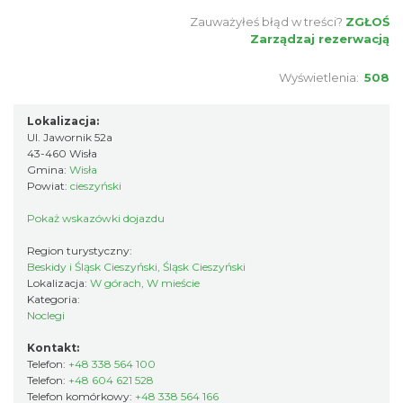
Zauważyłeś błąd w treści?
ZGŁOŚ
Zarządzaj rezerwacją
Wyświetlenia:
508
Lokalizacja:
Ul. Jawornik 52a
43-460 Wisła
Gmina:
Wisła
Powiat:
cieszyński
Pokaż wskazówki dojazdu
Region turystyczny:
Beskidy i Śląsk Cieszyński, Śląsk Cieszyński
Lokalizacja:
W górach, W mieście
Kategoria:
Noclegi
Kontakt:
Telefon:
+48 338 564 100
Telefon:
+48 604 621 528
Telefon komórkowy:
+48 338 564 166