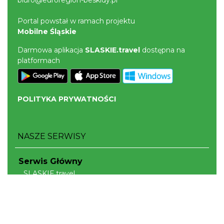
biuro@euroregion-beskidy.pl
Portal powstał w ramach projektu
Mobilne Śląskie
Darmowa aplikacja
SLASKIE.travel
dostępna na
platformach
POLITYKA PRYWATNOŚCI
NASZE SERWISY
Serwis Główny
SLASKIE.travel
Tematyczne
Szlak Kulinarny "Śląskie Smaki"
Szlak Orlich Gniazd