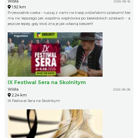
Wisła
2026-08-16
1.92 km
Przewodnik czeka - ruszaj z nami na trasę wiślańskimi szlakami! Nie
ma nic lepszego jak wspólna wędrówka po beskidzkich szlakach - a
jeszcze lepiej, gdy ktoś zna je jak własną kieszeń!
IX Festiwal Sera na Skolnitym
Wisła
2026-08-08
2.24 km
IX Festiwal Sera na Skolnitym