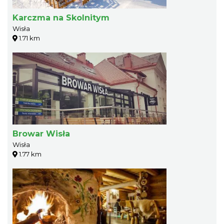
Karczma na Skolnitym
Wisła
1.71 km
Browar Wisła
Wisła
1.77 km