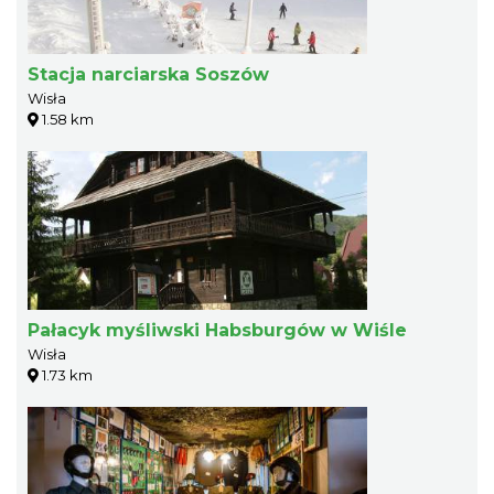
Stacja narciarska Soszów
Wisła
1.58 km
Pałacyk myśliwski Habsburgów w Wiśle
Wisła
1.73 km