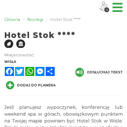
0
Główna
Noclegi
Hotel Stok ****
Hotel Stok ****
Miejscowość:
WISŁA
Facebook
Twitter
WhatsApp
Messenger
Share
ODSŁUCHAJ TEKST
DODAJ DO PLANERA
Jeśli planujesz wypoczynek, konferencję lub
weekend spa w górach, obowiązkowym punktem
na Twojej mapie powinien być Hotel Stok w Wiśle.