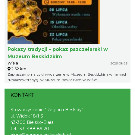
Pokazy tradycji - pokaz pszczelarski w
Muzeum Beskidzkim
Wisła
2026-08-26
2.32 km
Zapraszamy na cykl wydarzenie w Muzeum Beskidzkim w ramach
"Pokazów tradycji w Muzeum Beskidzkim w Wiśle".
KONTAKT
Stowarzyszenie "Region i Beskidy"
ul. Widok 18/1-3
43-300 Bielsko-Biała
tel.
(33) 488 89 20