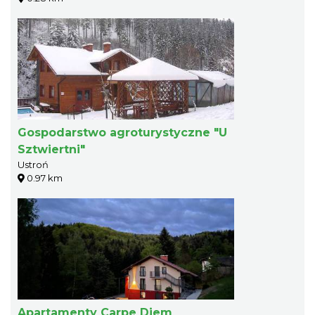
Gospodarstwo agroturystyczne "U
Sztwiertni"
Ustroń
0.97 km
Apartamenty Carpe Diem