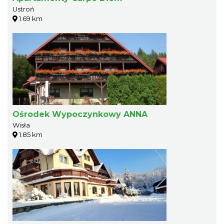
Ustroń
1.69 km
Ośrodek Wypoczynkowy ANNA
Wisła
1.85 km