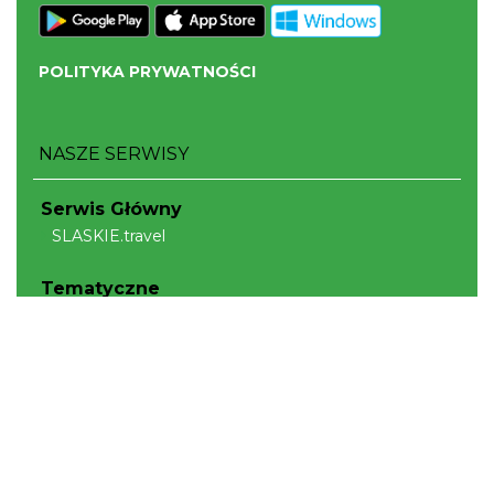
POLITYKA PRYWATNOŚCI
NASZE SERWISY
Serwis Główny
SLASKIE.travel
Tematyczne
Szlak Kulinarny "Śląskie Smaki"
Szlak Orlich Gniazd
Szlak Zabytków Techniki
Szlak Architektury Drewnianej Województwa
Śląskiego
Industriada
Juromania