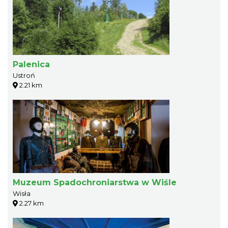
Palenica
Ustroń
2.21 km
Muzeum Spadochroniarstwa w Wiśle
Wisła
2.27 km