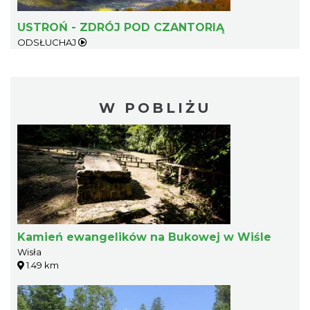
USTROŃ - ZDRÓJ POD CZANTORIĄ
ODSŁUCHAJ
W POBLIŻU
Kamień ewangelików na Bukowej w Wiśle
Wisła
1.49 km