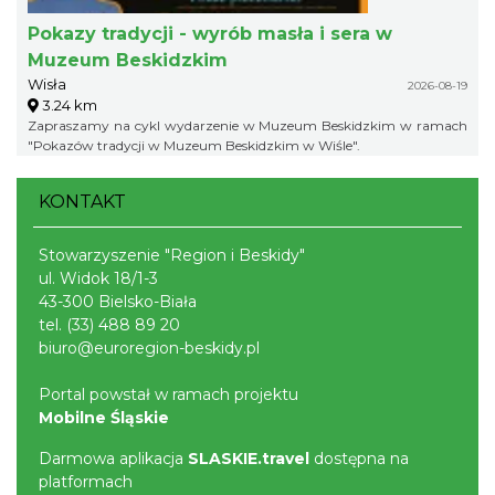
Pokazy tradycji - wyrób masła i sera w
Muzeum Beskidzkim
Wisła
2026-08-19
3.24 km
Zapraszamy na cykl wydarzenie w Muzeum Beskidzkim w ramach
"Pokazów tradycji w Muzeum Beskidzkim w Wiśle".
KONTAKT
Stowarzyszenie "Region i Beskidy"
ul. Widok 18/1-3
43-300 Bielsko-Biała
tel.
(33) 488 89 20
biuro@euroregion-beskidy.pl
Portal powstał w ramach projektu
Mobilne Śląskie
Darmowa aplikacja
SLASKIE.travel
dostępna na
platformach