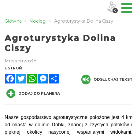
0
Główna
Noclegi
Agroturystyka Dolina Ciszy
Agroturystyka Dolina
Ciszy
Miejscowość:
USTROŃ
Facebook
Twitter
WhatsApp
Messenger
Share
ODSŁUCHAJ TEKST
DODAJ DO PLANERA
Nasze gospodarstwo agroturystyczne położone jest 4 km
od miasta w dolinie Dobki, znanej z czystych potoków i
pięknej okolicy nasyconej wspaniałymi widokami,