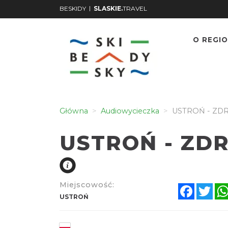
|
BESKIDY
SLASKIE.
TRAVEL
O REGIO
Główna
Audiowycieczka
USTROŃ - ZD
USTROŃ - ZD
Miejscowość:
Facebo
Twi
USTROŃ