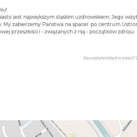
iu!
iasto jest największym śląskim uzdrowiskiem. Jego wiz
ów. My zabierzemy Państwa na spacer po centrum Ustron
wej przeszłości i - związanych z nią - początków zdroju.
Zauważyłeś błąd w treści?