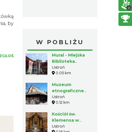
0
ytówką
ia, by
W POBLIŻU
Mural - Miejska
ZGŁOŚ
Biblioteka
Publiczna w
Ustroń
0.05 km
Ustroniu
Muzeum
etnograficzne
Stara Zagroda w
Ustroń
0.12 km
Ustroniu
Kościół św.
Klemensa w
Ustroniu
Ustroń
0.16 km