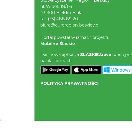
Stowarzyszenie "Region i Beskidy"
ul. Widok 18/1-3
43-300 Bielsko-Biała
tel.
(33) 488 89 20
biuro@euroregion-beskidy.pl
Portal powstał w ramach projektu
Mobilne Śląskie
Darmowa aplikacja
SLASKIE.travel
dostępn
na platformach
POLITYKA PRYWATNOŚCI