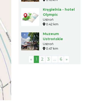
Kręgielnia - hotel
Olympic
Ustroń
0.42 km
Muzeum
Ustrońskie
Ustroń
0.47 km
«
1
2
3
…
6
»