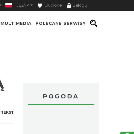
JĘZYK
Ulubione
Zaloguj
MULTIMEDIA
POLECANE SERWISY
Ą
POGODA
 TEKST