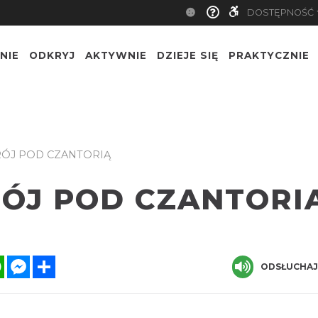
DOSTĘPNOŚĆ
NIE
ODKRYJ
AKTYWNIE
DZIEJE SIĘ
PRAKTYCZNIE
RÓJ POD CZANTORIĄ
RÓJ POD CZANTORI
ok
tter
WhatsApp
Messenger
Share
ODSŁUCHAJ