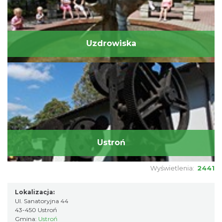
Uzdrowiska
Ustroń
Wyświetlenia:
2441
Lokalizacja:
Ul. Sanatoryjna 44
43-450 Ustroń
Gmina:
Ustroń