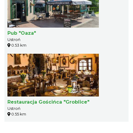
Pub "Oaza"
Ustroń
0.53 km
Restauracja Gościńca "Groblice"
Ustroń
0.55 km