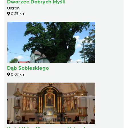
Dworzec Dobrych Myśli
Ustroń
0.59 km
Dąb Sobieskiego
0.67 km