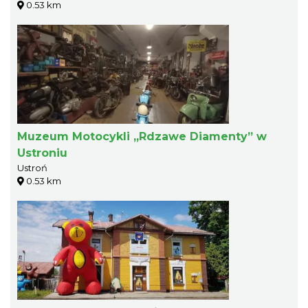
0.53 km
Muzeum Motocykli „Rdzawe Diamenty” w
Ustroniu
Ustroń
0.53 km