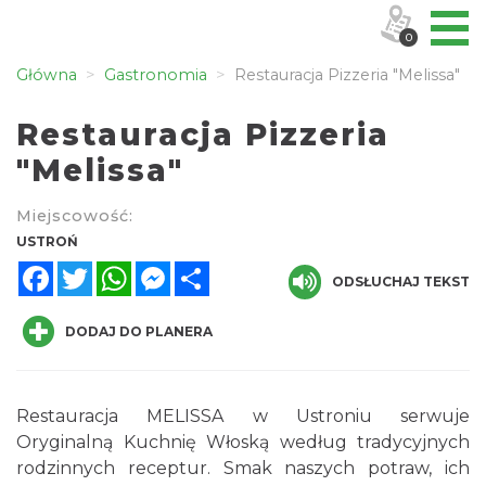
0
Główna
Gastronomia
Restauracja Pizzeria "Melissa"
Restauracja Pizzeria
"Melissa"
Miejscowość:
USTROŃ
Facebook
Twitter
WhatsApp
Messenger
Share
ODSŁUCHAJ TEKST
DODAJ DO PLANERA
Restauracja MELISSA w Ustroniu serwuje
Oryginalną Kuchnię Włoską według tradycyjnych
rodzinnych receptur. Smak naszych potraw, ich