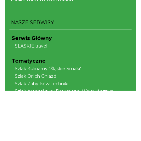
NASZE SERWISY
Serwis Główny
SLASKIE.travel
Tematyczne
Szlak Kulinarny "Śląskie Smaki"
Szlak Orlich Gniazd
Szlak Zabytków Techniki
Szlak Architektury Drewnianej Województwa
Śląskiego
Industriada
Juromania
Szlak Przyrody
Śląskie z dzieckiem
Śląskie po zdrowie