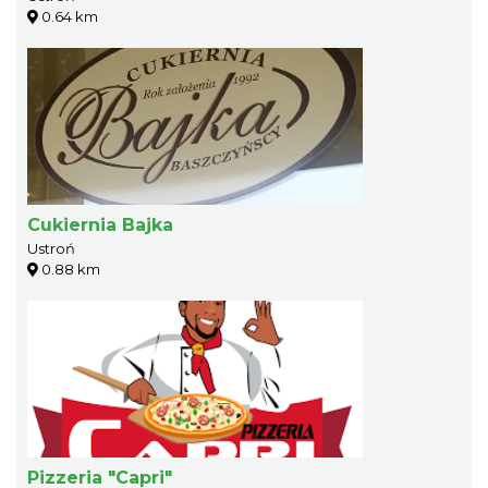
0.64 km
Cukiernia Bajka
Ustroń
0.88 km
Pizzeria "Capri"