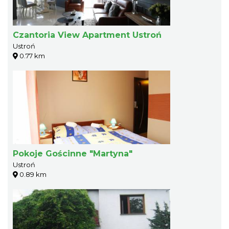
Czantoria View Apartment Ustroń
Ustroń
0.77 km
Pokoje Gościnne "Martyna"
Ustroń
0.89 km