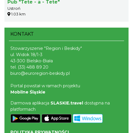
Pub "Tete - a - Tete"
Ustroń
1.03 km
KONTAKT
Stowarzyszenie "Region i Beskidy"
ul. Widok 18/1-3
43-300 Bielsko-Biała
tel.
(33) 488 89 20
biuro@euroregion-beskidy.pl
Portal powstał w ramach projektu
Mobilne Śląskie
Darmowa aplikacja
SLASKIE.travel
dostępna na
platformach
POLITYKA PRYWATNOŚCI