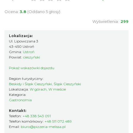
Ocena:
3.8
(Oddano 5 głosy)
Wyświetlenia:
299
Lokalizacja:
Ul. Lipowczana 3
43-450 Ustroń
Gmina:
Ustroń
Powiat:
cieszyński
Pokaż wskazówki dojazdu
Region turystyczny:
Beskidy i Śląsk Cieszyński, Śląsk Cieszyński
Lokalizacja:
W górach, W mieście
Kategoria:
Gastronomia
Kontakt:
Telefon:
+48 338 543 091
Telefon komórkowy:
+48 511 072 489
Email:
biuro@pizzeria-melissa.pl