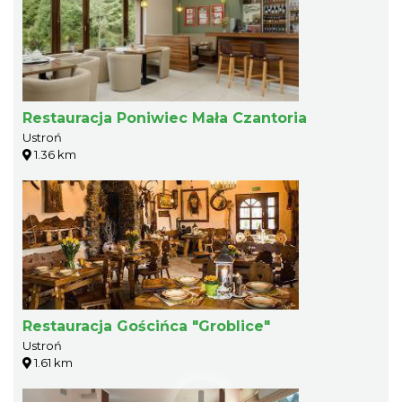
Restauracja Poniwiec Mała Czantoria
Ustroń
1.36 km
Restauracja Gościńca "Groblice"
Ustroń
1.61 km