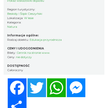
Pokaż wskazówki dojazdu
Region turystyczny:
Beskidy i Śląsk Cieszyński
Lokalizacja:
W lesie
Kategoria:
Natura
Informacje ogólne:
Rodzaj obiektu:
Edukacja przyrodnicza
CENY I UDOGODNIENIA
Bilety:
Cennik na stronie www.
Ceny:
nie dotyczy
DOSTĘPNOŚĆ
Całoroczny
Facebook
Twitter
WhatsApp
Messenger
Share