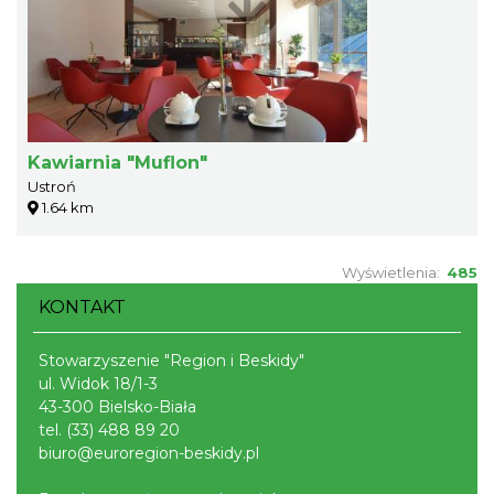
Kawiarnia "Muflon"
Ustroń
1.64 km
Wyświetlenia:
485
KONTAKT
Stowarzyszenie "Region i Beskidy"
ul. Widok 18/1-3
43-300 Bielsko-Biała
tel.
(33) 488 89 20
biuro@euroregion-beskidy.pl