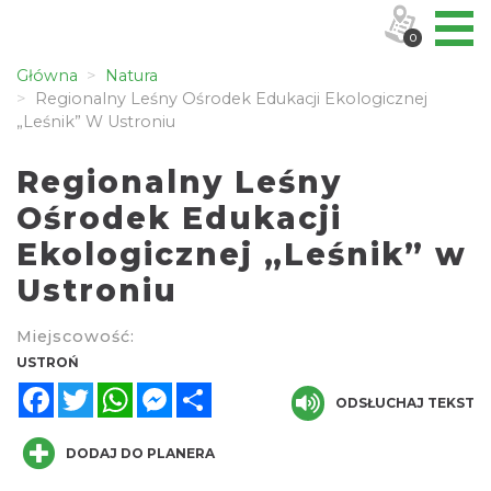
0
Główna
Natura
Regionalny Leśny Ośrodek Edukacji Ekologicznej
„Leśnik” W Ustroniu
Regionalny Leśny
Ośrodek Edukacji
Ekologicznej „Leśnik” w
Ustroniu
Miejscowość:
USTROŃ
Facebook
Twitter
WhatsApp
Messenger
Share
ODSŁUCHAJ TEKST
DODAJ DO PLANERA