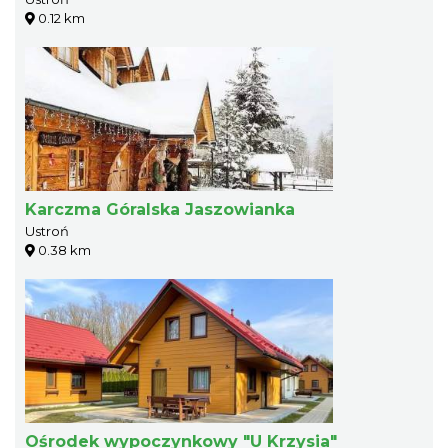
0.12 km
Karczma Góralska Jaszowianka
Ustroń
0.38 km
Ośrodek wypoczynkowy "U Krzysia"