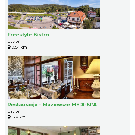
Freestyle Bistro
Ustroń
0.54 km
Restauracja - Mazowsze MEDI-SPA
Ustroń
1.28 km