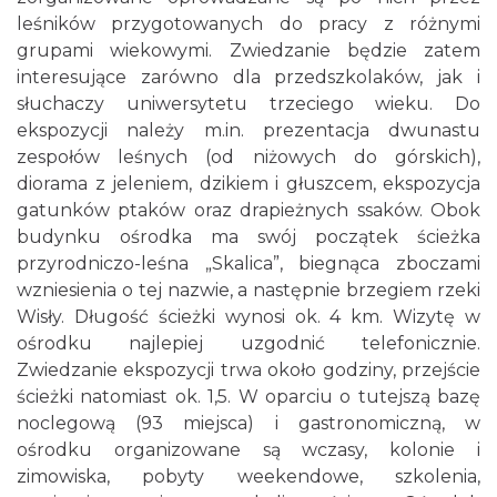
leśników przygotowanych do pracy z różnymi
grupami wiekowymi. Zwiedzanie będzie zatem
interesujące zarówno dla przedszkolaków, jak i
słuchaczy uniwersytetu trzeciego wieku. Do
ekspozycji należy m.in. prezentacja dwunastu
zespołów leśnych (od niżowych do górskich),
diorama z jeleniem, dzikiem i głuszcem, ekspozycja
gatunków ptaków oraz drapieżnych ssaków. Obok
budynku ośrodka ma swój początek ścieżka
przyrodniczo-leśna „Skalica”, biegnąca zboczami
wzniesienia o tej nazwie, a następnie brzegiem rzeki
Wisły. Długość ścieżki wynosi ok. 4 km. Wizytę w
ośrodku najlepiej uzgodnić telefonicznie.
Zwiedzanie ekspozycji trwa około godziny, przejście
ścieżki natomiast ok. 1,5. W oparciu o tutejszą bazę
noclegową (93 miejsca) i gastronomiczną, w
ośrodku organizowane są wczasy, kolonie i
zimowiska, pobyty weekendowe, szkolenia,