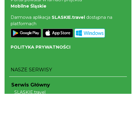
Mobilne Śląskie
Darmowa aplikacja
SLASKIE.travel
dostępna na
platformach
POLITYKA PRYWATNOŚCI
NASZE SERWISY
Serwis Główny
SLASKIE.travel
Tematyczne
Szlak Kulinarny "Śląskie Smaki"
Szlak Orlich Gniazd
Szlak Zabytków Techniki
Szlak Architektury Drewnianej Województwa