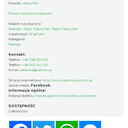
Powiat:
cieszyński
Pokaż wskazówki dojazdu
Region turystyczny:
Beskidy i Śląsk Cieszyński, Śląsk Cieszyński
Lokalizacja:
W górach
Kategoria:
Noclegi
Kontakt:
Telefon:
+48 338 513 993
Telefon:
+48 505 442 251
Email:
sielanka@ustron.pl
Strona internetowa:
http://www.sielanka.ustron.pl
Social media:
Facebook
Informacje ogólne:
Rodzaj obiektu:
Pokoje gościnne i kwatery prywatne
DOSTĘPNOŚĆ
Całoroczny
Facebook
Twitter
WhatsApp
Messenger