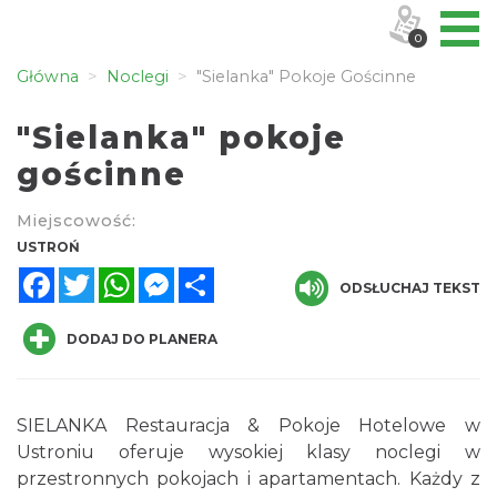
0
Główna
Noclegi
"Sielanka" Pokoje Gościnne
"Sielanka" pokoje
gościnne
Miejscowość:
USTROŃ
Facebook
Twitter
WhatsApp
Messenger
Share
ODSŁUCHAJ TEKST
DODAJ DO PLANERA
SIELANKA Restauracja & Pokoje Hotelowe w
Ustroniu oferuje wysokiej klasy noclegi w
przestronnych pokojach i apartamentach. Każdy z