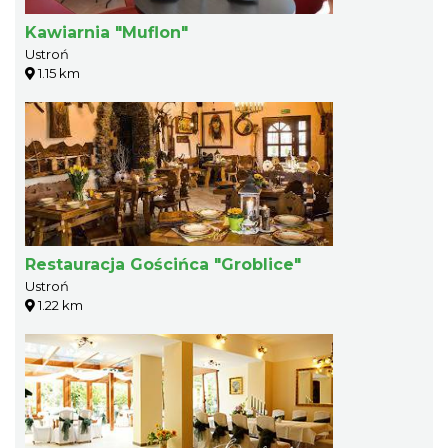
Kawiarnia "Muflon"
Ustroń
1.15 km
Restauracja Gościńca "Groblice"
Ustroń
1.22 km