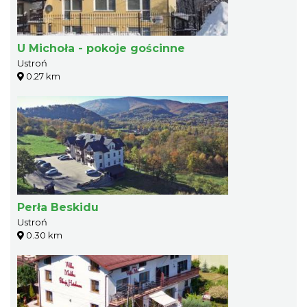
U Michoła - pokoje gościnne
Ustroń
0.27 km
Perła Beskidu
Ustroń
0.30 km