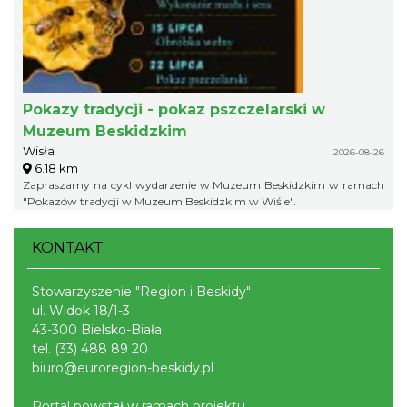
Pokazy tradycji - pokaz pszczelarski w
Muzeum Beskidzkim
Wisła
2026-08-26
6.18 km
Zapraszamy na cykl wydarzenie w Muzeum Beskidzkim w ramach
"Pokazów tradycji w Muzeum Beskidzkim w Wiśle".
KONTAKT
Stowarzyszenie "Region i Beskidy"
ul. Widok 18/1-3
43-300 Bielsko-Biała
tel.
(33) 488 89 20
biuro@euroregion-beskidy.pl
Portal powstał w ramach projektu