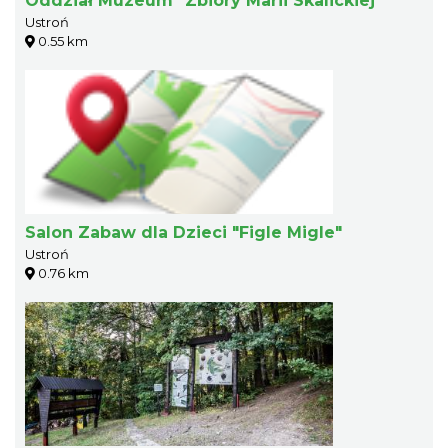
Oddział Muzeum "Zbiory Marii Skalickiej"
Ustroń
0.55 km
Salon Zabaw dla Dzieci "Figle Migle"
Ustroń
0.76 km