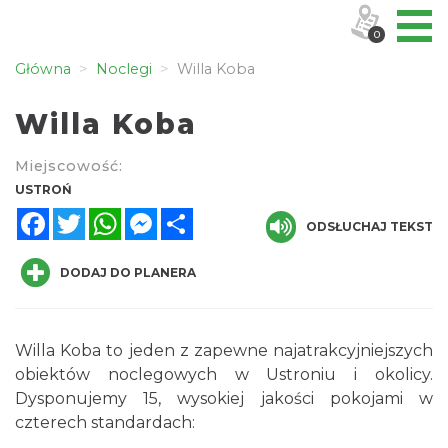
0
Główna
Noclegi
Willa Koba
Willa Koba
Miejscowość:
USTROŃ
Facebook
Twitter
WhatsApp
Messenger
Share
ODSŁUCHAJ TEKST
DODAJ DO PLANERA
Willa Koba to jeden z zapewne najatrakcyjniejszych
obiektów noclegowych w Ustroniu i okolicy.
Dysponujemy 15, wysokiej jakości pokojami w
czterech standardach: