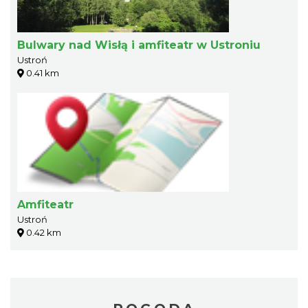
Bulwary nad Wisłą i amfiteatr w Ustroniu
Ustroń
0.41 km
Amfiteatr
Ustroń
0.42 km