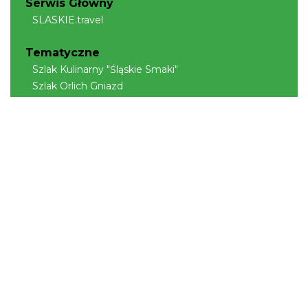
Serwis Główny
SLASKIE.travel
Tematyczne
Szlak Kulinarny "Śląskie Smaki"
Szlak Orlich Gniazd
Szlak Zabytków Techniki
Szlak Architektury Drewnianej Województwa
Śląskiego
Industriada
Juromania
Szlak Przyrody
Śląskie z dzieckiem
Śląskie po zdrowie
Narty w Śląskim
Rowerem przez Śląskie
Kajakiem przez Śląskie
Regionalne
Beskidy