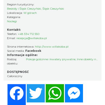
Region turystyczny:
Beskidy i Śląsk Cieszyński, Śląsk Cieszyński
Lokalizacja:
W górach
Kategoria:
Noclegi
Kontakt:
Telefon:
+48 334 712 550
Email:
recepcja@willakoba.pl
Strona internetowa:
http://www.willakoba.pl
Social media:
Facebook
Informacje ogólne:
Rodzaj
Pokoje gościnne i kwatery prywatne
,
Inne obiekty noclegowe
obiektu:
DOSTĘPNOŚĆ
Całoroczny
Facebook
Twitter
WhatsApp
Messenger
Share