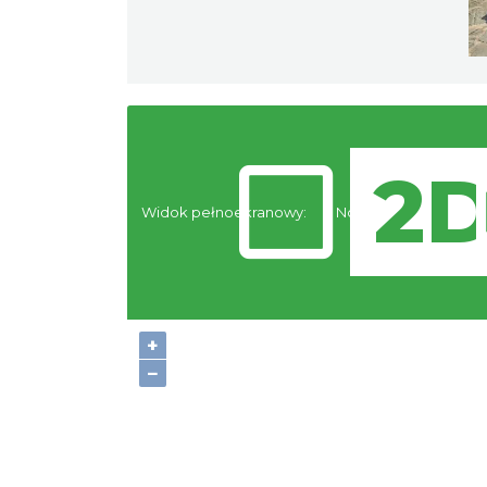
Widok pełnoekranowy:
Noclegi
+
−