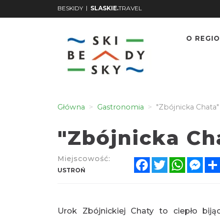
|
BESKIDY
SLASKIE.
TRAVEL
O REGIO
Główna
Gastronomia
"Zbójnicka Chata"
"Zbójnicka Ch
Miejscowość:
Facebook
Twitter
WhatsA
Mes
USTROŃ
Urok Zbójnickiej Chaty to ciepło bi