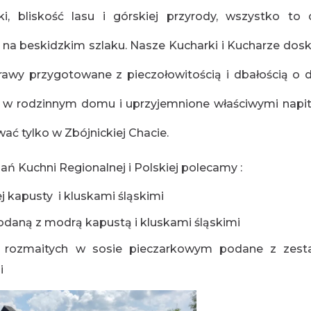
i, bliskość lasu i górskiej przyrody, wszystko to
na beskidzkim szlaku. Nasze Kucharki i Kucharze dos
wy przygotowane z pieczołowitością i dbałością o
ane w rodzinnym domu i uprzyjemnione właściwymi nap
ć tylko w Zbójnickiej Chacie.
ń Kuchni Regionalnej i Polskiej polecamy :
ej kapusty i kluskami śląskimi
daną z modrą kapustą i kluskami śląskimi
h rozmaitych w sosie pieczarkowym podane z zes
i