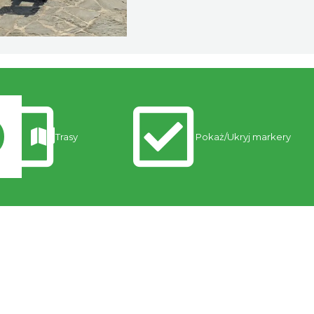
Trasy
Pokaż/Ukryj markery