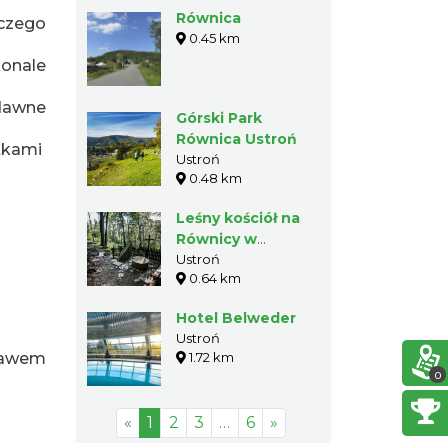
Równica
 czego
0.45 km
konale
 dawne
Górski Park
Równica Ustroń
itkami
Ustroń
0.48 km
Leśny kościół na
Równicy w
Ustroniu
Ustroń
0.64 km
Hotel Belweder
Ustroń
tawem
1.72 km
0
«
1
2
3
…
6
»