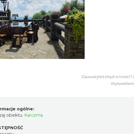
Zauważyłeś błąd w treści?
Wyświetlen
ormacje ogólne:
aj obiektu:
Karczma
STĘPNOŚĆ
oroczny