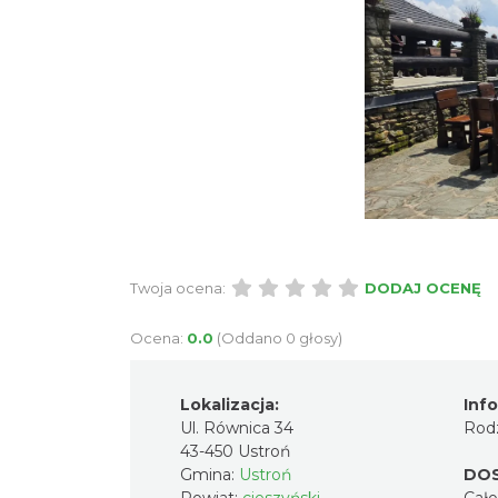
Twoja ocena:
DODAJ OCENĘ
Ocena:
0.0
(Oddano 0 głosy)
Lokalizacja:
Inf
Ul. Równica 34
Rodz
43-450 Ustroń
Gmina:
Ustroń
DO
Powiat:
cieszyński
Cał