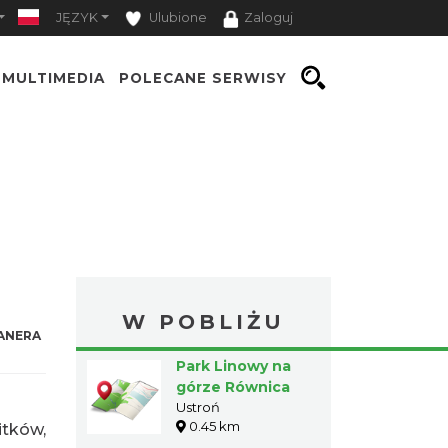
JĘZYK
Ulubione
Zaloguj
MULTIMEDIA
POLECANE SERWISY
W POBLIŻU
ANERA
Park Linowy na
górze Równica
Ustroń
0.45 km
tków,