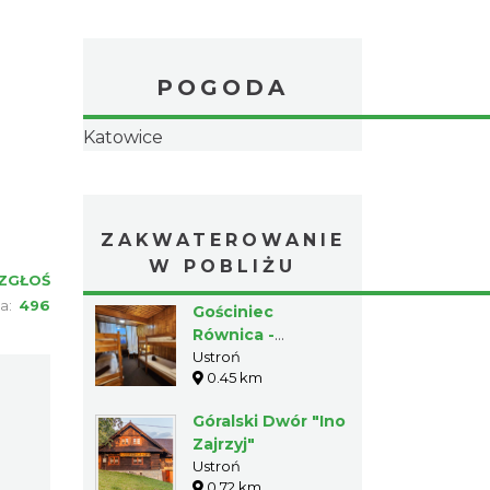
POGODA
ZGŁOŚ
ia:
496
ZAKWATEROWANIE
W POBLIŻU
Gościniec
Równica -