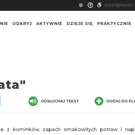
DOSTĘPNOŚĆ
NIE
ODKRYJ
AKTYWNIE
DZIEJE SIĘ
PRAKTYCZNIE
ata"
pp
senger
Share
ODSŁUCHAJ TEKST
DODAJ DO PL
jące z kominków, zapach smakowitych potraw i napi