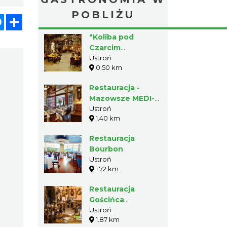
«
1
2
3
…
6
»
atsApp
Messenger
Share
GASTRONOMIA W
POBLIŻU
"Koliba pod
Czarcim
Kopytem"
Ustroń
0.50 km
Restauracja -
Mazowsze MEDI-
SPA
Ustroń
1.40 km
Restauracja
Bourbon
Ustroń