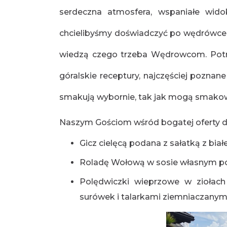
serdeczna atmosfera, wspaniałe widok
chcielibyśmy doświadczyć po wędrówce 
wiedzą czego trzeba Wędrowcom. Potra
góralskie receptury, najczęściej pozn
smakują wybornie, tak jak mogą smakowa
Naszym Gościom wśród bogatej oferty da
Gicz cielęcą podana z sałatką z biał
Roladę Wołową w sosie własnym po
Polędwiczki wieprzowe w ziołac
surówek i talarkami ziemniaczanym