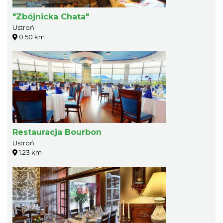
"Zbójnicka Chata"
Ustroń
0.50 km
Restauracja Bourbon
Ustroń
1.23 km