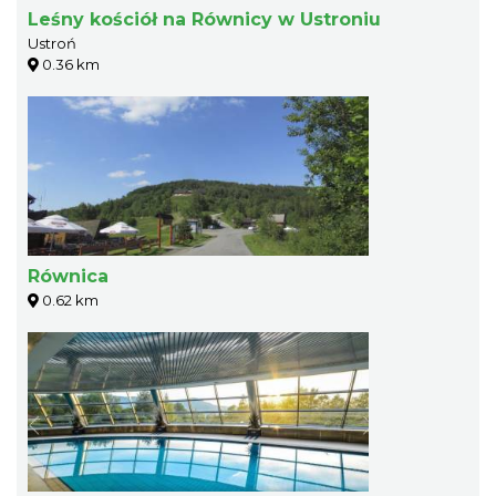
Leśny kościół na Równicy w Ustroniu
Ustroń
0.36 km
Równica
0.62 km