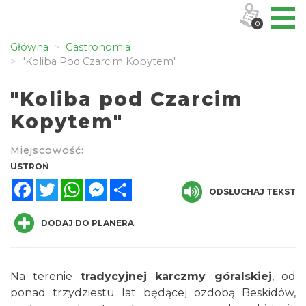
0
Główna
Gastronomia
"Koliba Pod Czarcim Kopytem"
"Koliba pod Czarcim
Kopytem"
Miejscowość:
USTROŃ
Facebook
Twitter
WhatsApp
Messenger
Share
ODSŁUCHAJ TEKST
DODAJ DO PLANERA
Na terenie
tradycyjnej karczmy góralskiej
, od
ponad trzydziestu lat będącej ozdobą Beskidów,