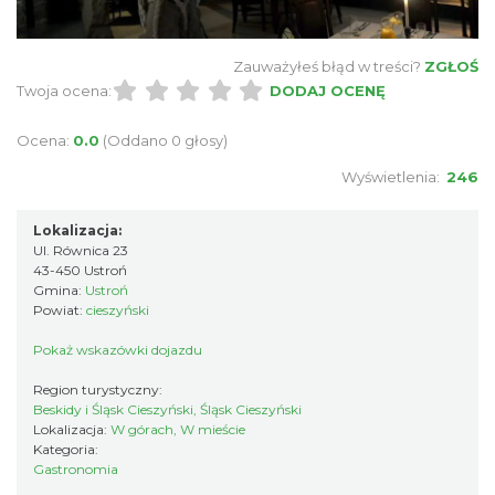
Zauważyłeś błąd w treści?
ZGŁOŚ
Twoja ocena:
DODAJ OCENĘ
Ocena:
0.0
(Oddano 0 głosy)
Wyświetlenia:
246
Lokalizacja:
Ul. Równica 23
43-450 Ustroń
Gmina:
Ustroń
Powiat:
cieszyński
Pokaż wskazówki dojazdu
Region turystyczny:
Beskidy i Śląsk Cieszyński, Śląsk Cieszyński
Lokalizacja:
W górach, W mieście
Kategoria:
Gastronomia