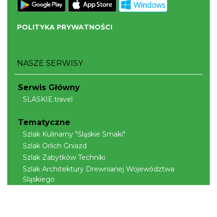
POLITYKA PRYWATNOŚCI
NASZE SERWISY
Serwis Główny
SLASKIE.travel
Tematyczne
Szlak Kulinarny "Śląskie Smaki"
Szlak Orlich Gniazd
Szlak Zabytków Techniki
Szlak Architektury Drewnianej Województwa
Śląskiego
Industriada
Juromania
Szlak Przyrody