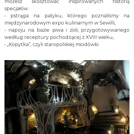
możesz skosztować inspirowanych historią
specjałów:
• pstrąga na patyku, którego poznaliśmy na
międzynarodowym expo kulinarnym w Sewilli,
• napoju na bazie piwa i ziół, przygotowywanego
według receptury pochodzącej z XVIII wieku,
• „Kopytka”, czyli staropolskiej miodówki.