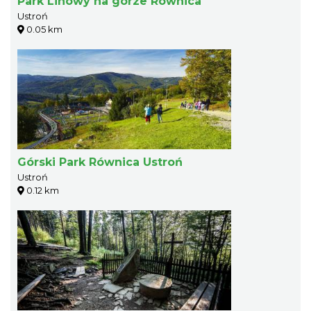
Park Linowy na górze Równica
Ustroń
0.05 km
Górski Park Równica Ustroń
Ustroń
0.12 km