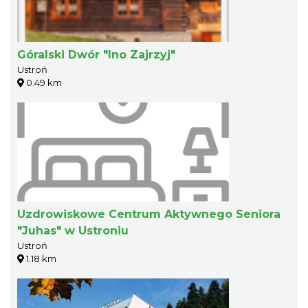
Góralski Dwór "Ino Zajrzyj"
Ustroń
0.49 km
Uzdrowiskowe Centrum Aktywnego Seniora
"Juhas" w Ustroniu
Ustroń
1.18 km