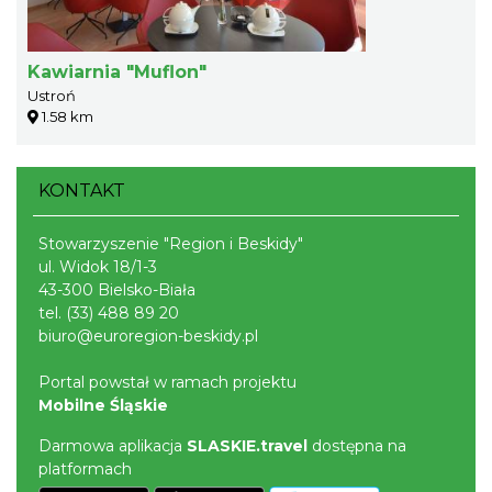
Kawiarnia "Muflon"
Ustroń
1.58 km
KONTAKT
Stowarzyszenie "Region i Beskidy"
ul. Widok 18/1-3
43-300 Bielsko-Biała
tel.
(33) 488 89 20
biuro@euroregion-beskidy.pl
Portal powstał w ramach projektu
Mobilne Śląskie
Darmowa aplikacja
SLASKIE.travel
dostępna na
platformach