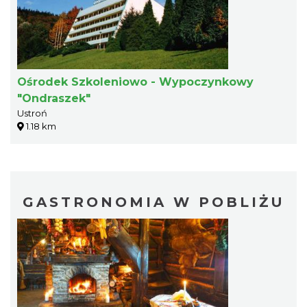
Ośrodek Szkoleniowo - Wypoczynkowy
"Ondraszek"
Ustroń
1.18 km
GASTRONOMIA W POBLIŻU