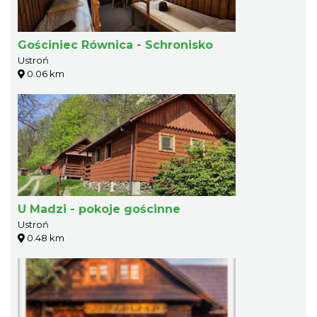
Gościniec Równica - Schronisko
Ustroń
0.06 km
U Madzi - pokoje gościnne
Ustroń
0.48 km