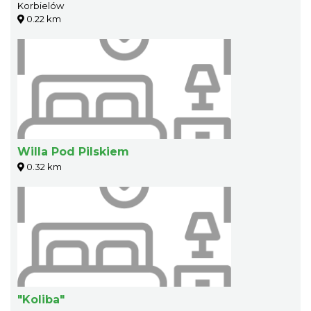
Korbielów
0.22 km
Willa Pod Pilskiem
0.32 km
"Koliba"