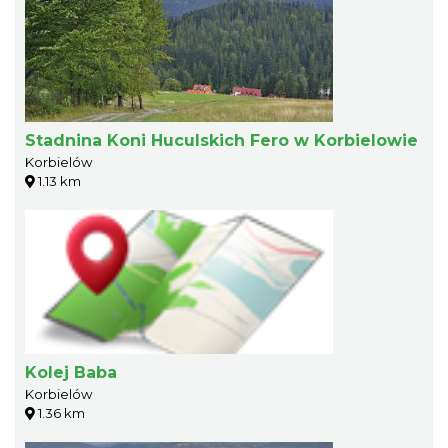
Stadnina Koni Huculskich Fero w Korbielowie
Korbielów
1.13 km
Kolej Baba
Korbielów
1.36 km