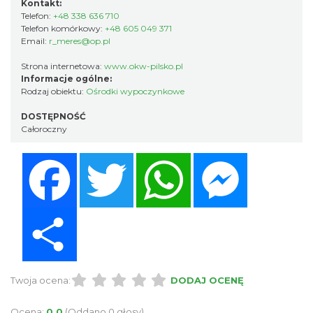
Kontakt:
Telefon:
+48 338 636 710
Telefon komórkowy:
+48 605 049 371
Email:
r_meres@op.pl
Strona internetowa:
www.okw-pilsko.pl
Informacje ogólne:
Rodzaj obiektu:
Ośrodki wypoczynkowe
DOSTĘPNOŚĆ
Całoroczny
Facebook
Twitter
WhatsApp
Messenger
Share
Twoja ocena:
DODAJ OCENĘ
Ocena:
0.0
(Oddano 0 głosy)