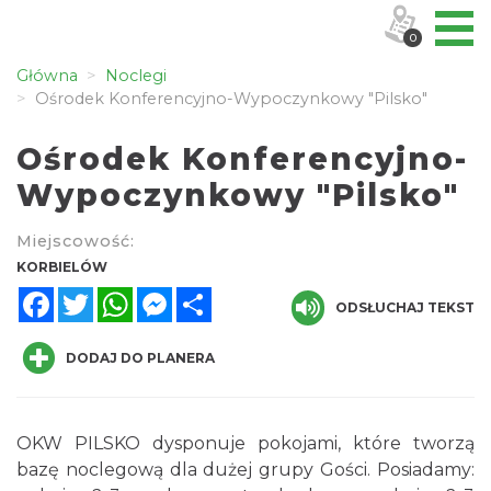
0
Główna
Noclegi
Ośrodek Konferencyjno-Wypoczynkowy "Pilsko"
Ośrodek Konferencyjno-
Wypoczynkowy "Pilsko"
Miejscowość:
KORBIELÓW
Facebook
Twitter
WhatsApp
Messenger
Share
ODSŁUCHAJ TEKST
DODAJ DO PLANERA
OKW PILSKO dysponuje pokojami, które tworzą
bazę noclegową dla dużej grupy Gości. Posiadamy: