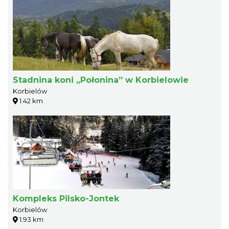
Stadnina koni „Połonina” w Korbielowie
Korbielów
1.42 km
Kompleks Pilsko-Jontek
Korbielów
1.93 km