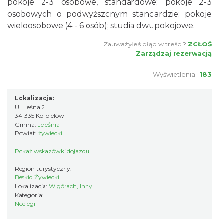
pokoje 2-3 osobowe, standardowe; pokoje 2-3
osobowych o podwyższonym standardzie; pokoje
wieloosobowe (4 - 6 osób); studia dwupokojowe.
Zauważyłeś błąd w treści?
ZGŁOŚ
Zarządzaj rezerwacją
Wyświetlenia:
183
Lokalizacja:
Ul. Leśna 2
34-335 Korbielów
Gmina:
Jeleśnia
Powiat:
żywiecki
Pokaż wskazówki dojazdu
Region turystyczny:
Beskid Żywiecki
Lokalizacja:
W górach, Inny
Kategoria:
Noclegi