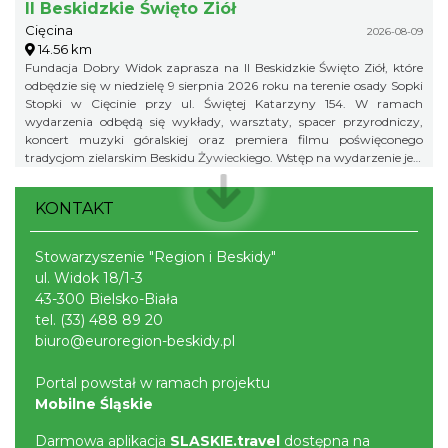
II Beskidzkie Święto Ziół
Cięcina
2026-08-09
14.56 km
Fundacja Dobry Widok zaprasza na II Beskidzkie Święto Ziół, które
odbędzie się w niedzielę 9 sierpnia 2026 roku na terenie osady Sopki
Stopki w Cięcinie przy ul. Świętej Katarzyny 154. W ramach
wydarzenia odbędą się wykłady, warsztaty, spacer przyrodniczy,
koncert muzyki góralskiej oraz premiera filmu poświęconego
tradycjom zielarskim Beskidu Żywieckiego. Wstęp na wydarzenie jest
bezpłatny.
KONTAKT
Stowarzyszenie "Region i Beskidy"
ul. Widok 18/1-3
43-300 Bielsko-Biała
tel.
(33) 488 89 20
biuro@euroregion-beskidy.pl
Portal powstał w ramach projektu
Mobilne Śląskie
Darmowa aplikacja
SLASKIE.travel
dostępna na