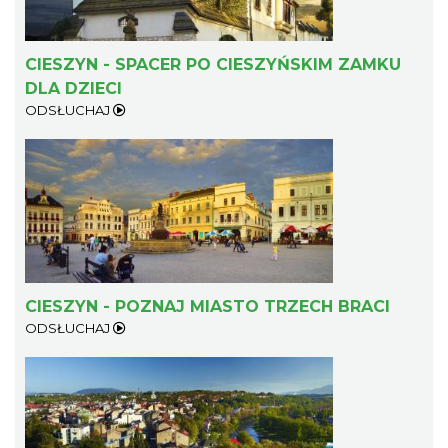
CIESZYN - SPACER PO CIESZYŃSKIM ZAMKU
DLA DZIECI
ODSŁUCHAJ
Cieszyn
0.39 km
2026-08-08
CIESZYN - POZNAJ MIASTO TRZECH BRACI
Patroni cieszyńskich ulic - wystawa
ODSŁUCHAJ
Cieszyn
0.39 km
2026-07-03