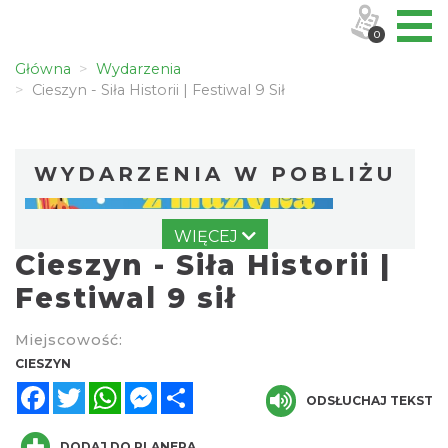
0
Główna
Wydarzenia
Cieszyn - Siła Historii | Festiwal 9 Sił
WYDARZENIA W POBLIŻU
WIĘCEJ
Cieszyn - Siła Historii |
Festiwal 9 sił
Miejscowość:
Cieszyn
CIESZYN
0.02 km
2026-08-09
Facebook
Twitter
WhatsApp
Messenger
Share
ODSŁUCHAJ TEKST
DODAJ DO PLANERA