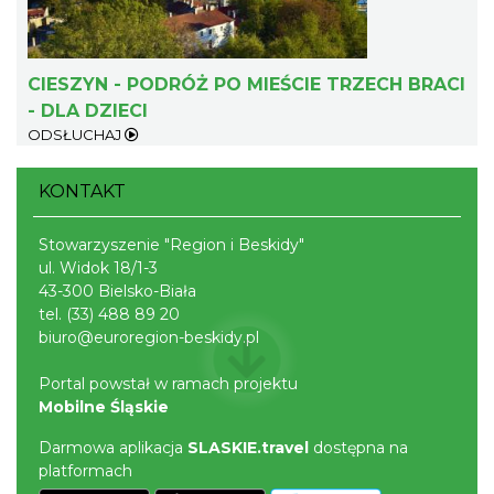
CIESZYN - PODRÓŻ PO MIEŚCIE TRZECH BRACI
- DLA DZIECI
Ślad. Litera. Piksel. Wystawa z okazji 30-
ODSŁUCHAJ
lecia Muzeum Drukarstwa w Cieszynie
Cieszyn
0.40 km
2026-07-01
KONTAKT
Stowarzyszenie "Region i Beskidy"
ul. Widok 18/1-3
43-300 Bielsko-Biała
tel.
(33) 488 89 20
biuro@euroregion-beskidy.pl
Portal powstał w ramach projektu
Cieszyn
Mobilne Śląskie
0.48 km
2026-08-07
Darmowa aplikacja
SLASKIE.travel
dostępna na
platformach