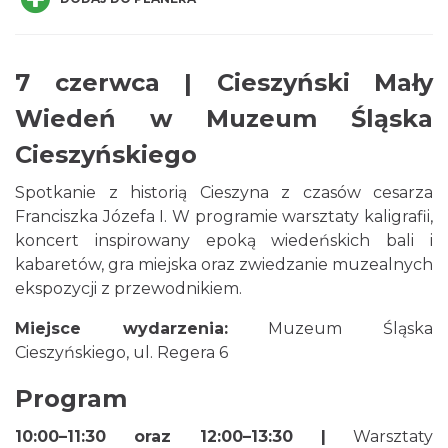
7 czerwca | Cieszyński Mały
Wiedeń w Muzeum Śląska
Cieszyn
0.02 km
2026-08-16
Cieszyńskiego
Spotkanie z historią Cieszyna z czasów cesarza
Franciszka Józefa I. W programie warsztaty kaligrafii,
koncert inspirowany epoką wiedeńskich bali i
kabaretów, gra miejska oraz zwiedzanie muzealnych
ekspozycji z przewodnikiem.
Cieszyn
Miejsce wydarzenia:
Muzeum Śląska
0.02 km
2026-08-23
Cieszyńskiego, ul. Regera 6
Program
10:00–11:30 oraz 12:00–13:30 |
Warsztaty