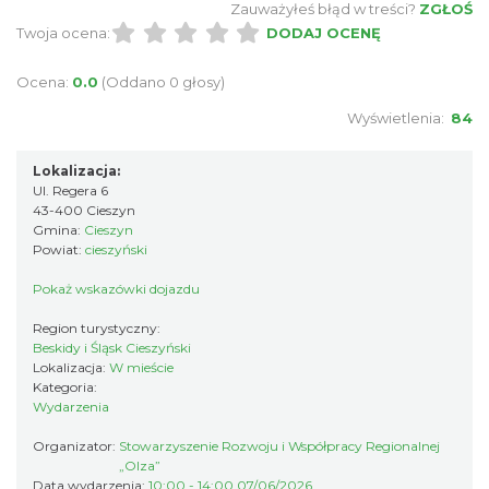
Zauważyłeś błąd w treści?
ZGŁOŚ
0.09 km
2026-08-21
Twoja ocena:
DODAJ OCENĘ
Ocena:
0.0
(Oddano 0 głosy)
Wyświetlenia:
84
Lokalizacja:
Ul. Regera 6
43-400 Cieszyn
Cieszyn
Gmina:
Cieszyn
0.09 km
2026-08-28
Powiat:
cieszyński
Pokaż wskazówki dojazdu
Region turystyczny:
Beskidy i Śląsk Cieszyński
Lokalizacja:
W mieście
Kategoria:
Wydarzenia
Wystawa: Z ONDRASZKIEM PRZEZ DEKADY
Organizator:
Stowarzyszenie Rozwoju i Współpracy Regionalnej
„Olza”
60-lecie Turystycznego Klubu Kolarskiego
Data wydarzenia:
10:00 - 14:00 07/06/2026