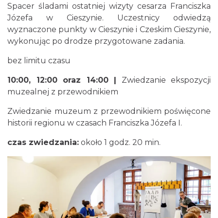
Spacer śladami ostatniej wizyty cesarza Franciszka
Józefa w Cieszynie. Uczestnicy odwiedzą
Cieszyn
wyznaczone punkty w Cieszynie i Czeskim Cieszynie,
0.05 km
2026-08-23
wykonując po drodze przygotowane zadania.
bez limitu czasu
10:00, 12:00 oraz 14:00 |
Zwiedzanie ekspozycji
muzealnej z przewodnikiem
Zwiedzanie muzeum z przewodnikiem poświęcone
historii regionu w czasach Franciszka Józefa I.
Cieszyn
0.05 km
2026-08-30
czas zwiedzania:
około 1 godz. 20 min.