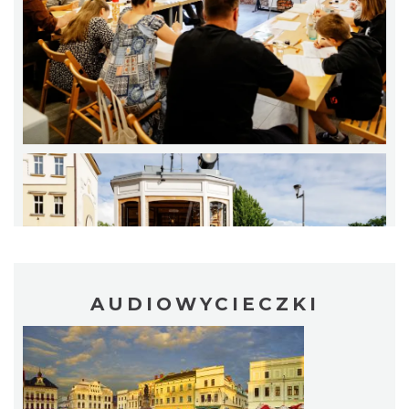
LOVE SONGS-historie miłosne zapisane w
muzyce
Cieszyn
0.31 km
2026-10-24
AUDIOWYCIECZKI
Cieszyn
0.34 km
2026-08-09