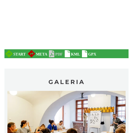
Koncert KARUZELA GNA
Cieszyn
0.31 km
2026-09-20
Mozaika Folkloru II – Spotkanie trzech
GALERIA
kultur
Cieszyn
0.31 km
2026-09-12