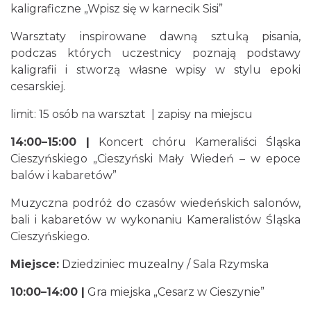
kaligraficzne „Wpisz się w karnecik Sisi”
Warsztaty inspirowane dawną sztuką pisania,
podczas których uczestnicy poznają podstawy
Cieszyn
kaligrafii i stworzą własne wpisy w stylu epoki
0.05 km
2026-08-09
cesarskiej.
limit: 15 osób na warsztat | zapisy na miejscu
14:00–15:00 |
Koncert chóru Kameraliści Śląska
Cieszyńskiego „Cieszyński Mały Wiedeń – w epoce
balów i kabaretów”
Muzyczna podróż do czasów wiedeńskich salonów,
Cieszyn
0.05 km
2026-08-16
bali i kabaretów w wykonaniu Kameralistów Śląska
Cieszyńskiego.
Miejsce:
Dziedziniec muzealny / Sala Rzymska
10:00–14:00 |
Gra miejska „Cesarz w Cieszynie”