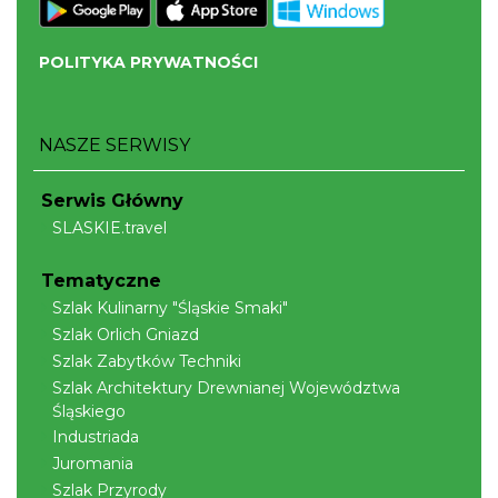
POLITYKA PRYWATNOŚCI
Cieszyn
NASZE SERWISY
0.48 km
2026-08-14
Serwis Główny
SLASKIE.travel
Tematyczne
Szlak Kulinarny "Śląskie Smaki"
Szlak Orlich Gniazd
Szlak Zabytków Techniki
Cieszyn
0.48 km
2026-08-21
Szlak Architektury Drewnianej Województwa
Śląskiego
Industriada
Juromania
Szlak Przyrody