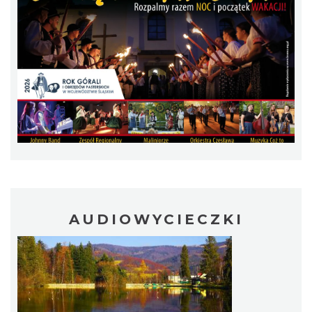
Plener malarski
Wisła
7.38 km
2026-08-11
AUDIOWYCIECZKI
Wystawa plenerowa "Z archiwum Z.
Pamiątki rodzinne Polaków z Zaolzia"
Wisła