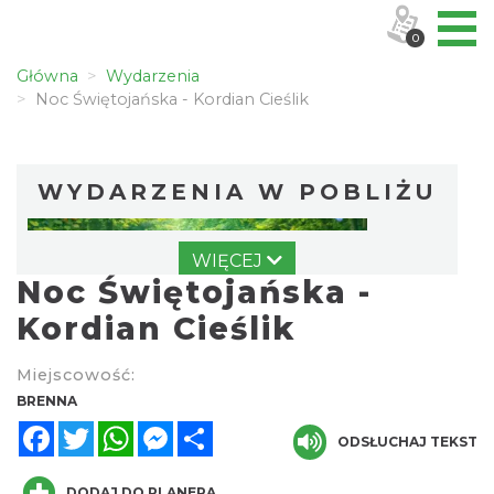
0
Główna
Wydarzenia
Noc Świętojańska - Kordian Cieślik
WYDARZENIA W POBLIŻU
WIĘCEJ
Noc Świętojańska -
Kordian Cieślik
Miejscowość:
Spotkanie z Utopcem na Bajkowym Szlaku
BRENNA
Brenna
Facebook
Twitter
WhatsApp
Messenger
Share
0.23 km
ODSŁUCHAJ TEKST
2026-08-21
DODAJ DO PLANERA