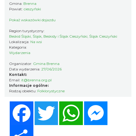
Gmina:
Brenna
Powiat:
cieszyński
Festiwal Zderzenia Gatunków & Moto
Granda 2026
Pokaż wskazówki dojazdu
Brenna
0.56 km
2026-08-07
Region turystyczny:
Beskid Śląski, Śląsk, Beskidy i Śląsk Cieszyński, Śląsk Cieszyński
Lokalizacja:
Na wsi
Kategoria:
Wydarzenia
Organizator:
Gmina Brenna
Data wydarzenia:
27/06/2026
Kontakt:
Email:
it@brenna.org.pl
Informacje ogólne:
Sierpniowe zwiedzanie Dworku
Rodzaj obiektu:
Folklorystyczne
Myśliwskiego
Brenna
Facebook
Twitter
WhatsApp
Messenger
3.29 km
2026-08-11
Share