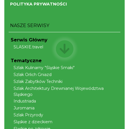
Muzeum Beskidzkim
POLITYKA PRYWATNOŚCI
Wisła
7.46 km
2026-08-19
NASZE SERWISY
Serwis Główny
SLASKIE.travel
Tematyczne
Pokazy tradycji - pokaz pszczelarski w
Szlak Kulinarny "Śląskie Smaki"
Muzeum Beskidzkim
Szlak Orlich Gniazd
Wisła
Szlak Zabytków Techniki
7.46 km
2026-08-26
Szlak Architektury Drewnianej Województwa
Śląskiego
Industriada
Juromania
Szlak Przyrody
Śląskie z dzieckiem
Śląskie po zdrowie