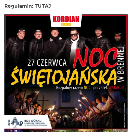
Regulamin:
TUTAJ
Dotknij Tradycji - lato w Gminie Brenna
Brenna
0.29 km
2026-06-29
Święto Zielin - Koncert zespołu "Trzy
Struny"