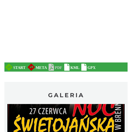
Zlot Pojazdów Zabytkowych
Górki Wielkie
7.03 km
2026-08-16
GALERIA
Akcja Przewodnik Czeka
Wisła
7.16 km
2026-08-16