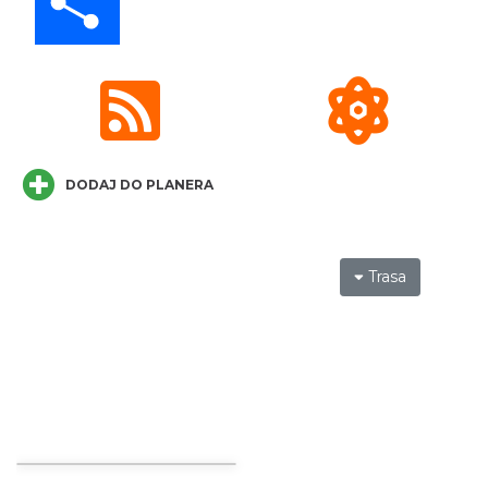
Wakacyjna Potańcówka na Czantorii
Ustroń
6.16 km
2026-08-15
DODAJ DO PLANERA
Trasa
Warsztaty edukacyjne dla dzieci - owady i
spółka
Szczyrk
6.20 km
2026-08-22