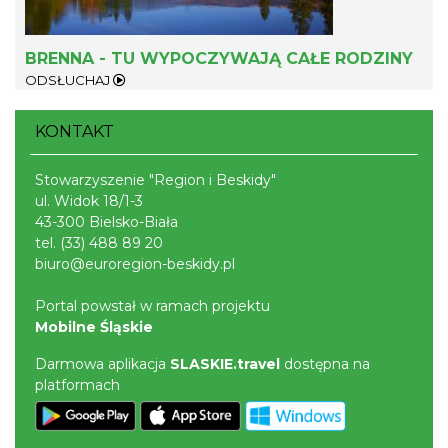
7.38 km
2026-07-27
BRENNA - TU WYPOCZYWAJĄ CAŁE RODZINY
ODSŁUCHAJ
KONTAKT
Stowarzyszenie "Region i Beskidy"
Koncert orkiestry dętej „Echo Adwentu”
ul. Widok 18/1-3
Wisła
43-300 Bielsko-Biała
7.43 km
2026-08-09
tel.
(33) 488 89 20
biuro@euroregion-beskidy.pl
Portal powstał w ramach projektu
Mobilne Śląskie
Darmowa aplikacja
SLASKIE.travel
dostępna na
platformach
Pokazy tradycji - wyrób masła i sera w