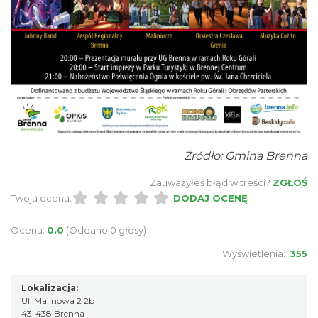
Brenna
0.56 km
2026-08-14
Źródło: Gmina Brenna
Święto Zielin - wykład i warsztaty: bukiety
na Zielną
Zauważyłeś błąd w treści?
ZGŁOŚ
Brenna
Twoja ocena:
DODAJ OCENĘ
0.56 km
2026-08-14
Ocena:
0.0
(Oddano 0 głosy)
Wyświetlenia:
355
Lokalizacja:
Ul. Malinowa 2 2b
43-438 Brenna