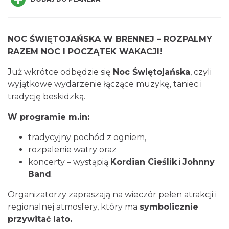
NOC ŚWIĘTOJAŃSKA W BRENNEJ – ROZPALMY
RAZEM NOC I POCZĄTEK WAKACJI!
Już wkrótce odbędzie się
Noc Świętojańska
, czyli
XXXVI Dożynki Ekumeniczne - barwny
wyjątkowe wydarzenie łączące muzykę, taniec i
korowód, m.in.: Estrada Reg. „Równica” &
tradycję beskidzką.
Brenna
„Norbi”
0.23 km
2026-08-29
W programie m.in:
tradycyjny pochód z ogniem,
rozpalenie watry oraz
koncerty – wystąpią
Kordian Cieślik
i
Johnny
Band
.
Organizatorzy zapraszają na wieczór pełen atrakcji i
Mirosław Szołtysek - koncert
regionalnej atmosfery, który ma
symbolicznie
Brenna
przywitać lato.
0.23 km
2026-08-15