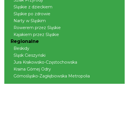
Szlak Przyrody
Śląskie z dzieckiem
Śląskie po zdrowie
Narty w Śląskim
Święto Zielin - Koncert zespołu "Trzy
Rowerem przez Śląskie
Struny"
Kajakiem przez Śląskie
Brenna
Regionalne
15.23 km
2026-08-14
Beskidy
Śląsk Cieszyński
Jura Krakowsko-Częstochowska
Kraina Górnej Odry
Górnośląsko-Zagłębiowska Metropolia
Święto Zielin - wykład i warsztaty: bukiety
na Zielną
Brenna
15.23 km
2026-08-14