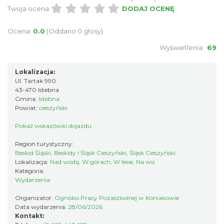
Twoja ocena:
DODAJ OCENĘ
Ocena:
0.0
(Oddano 0 głosy)
Zajęcia przy pasiece
Jaworzynka
Wyświetlenia:
69
5.37 km
2026-08-11
Lokalizacja:
Ul. Tartak 990
43-470 Istebna
Gmina:
Istebna
Powiat:
cieszyński
Pokaż wskazówki dojazdu
Region turystyczny:
IX Festiwal Sera na Skolnitym
Beskid Śląski, Beskidy i Śląsk Cieszyński, Śląsk Cieszyński
Wisła
Lokalizacja:
Nad wodą, W górach, W lesie, Na wsi
8.51 km
2026-08-08
Kategoria:
Wydarzenia
Organizator:
Ognisko Pracy Pozaszkolnej w Koniakowie
Data wydarzenia:
28/06/2026
Kontakt: