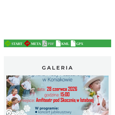
Pokazy tradycji - pokaz pszczelarski w
Muzeum Beskidzkim
Wisła
8.60 km
2026-08-26
GALERIA
Koncert orkiestry dętej „Echo Adwentu”
Wisła