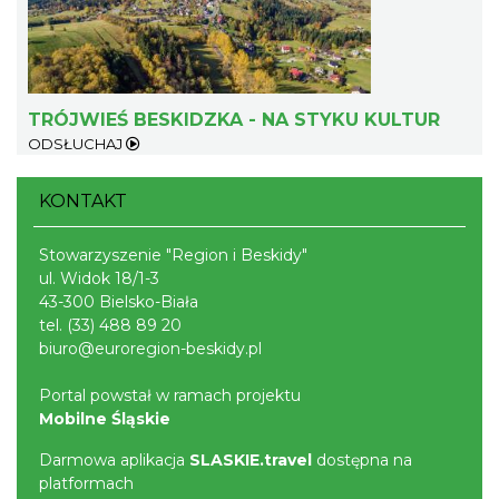
Dotknij Tradycji - lato w Gminie Brenna
Brenna
15.02 km
2026-06-29
TRÓJWIEŚ BESKIDZKA - NA STYKU KULTUR
ODSŁUCHAJ
KONTAKT
Stowarzyszenie "Region i Beskidy"
ul. Widok 18/1-3
Spotkanie z Utopcem na Bajkowym Szlaku
43-300 Bielsko-Biała
Brenna
tel.
(33) 488 89 20
15.08 km
2026-08-21
biuro@euroregion-beskidy.pl
Portal powstał w ramach projektu
Mobilne Śląskie
Darmowa aplikacja
SLASKIE.travel
dostępna na
platformach