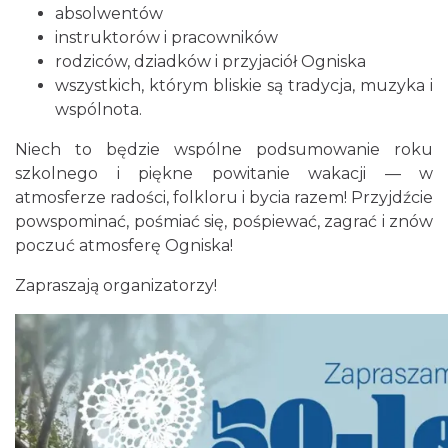
absolwentów
Asyżu
instruktorów i pracowników
Istebna
0.72 km
2026-08-08
rodziców, dziadków i przyjaciół Ogniska
wszystkich, którym bliskie są tradycja, muzyka i
wspólnota.
Niech to będzie wspólne podsumowanie roku
szkolnego i piękne powitanie wakacji — w
atmosferze radości, folkloru i bycia razem! Przyjdźcie
powspominać, pośmiać się, pośpiewać, zagrać i znów
poczuć atmosferę Ogniska!
Puchar Złotego Gronia
Istebna
Zapraszają organizatorzy!
1.65 km
2026-08-23