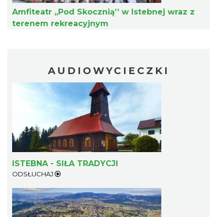
Ustroń
Amfiteatr „Pod Skocznią’’ w Istebnej wraz z
13.16 km
2026-08-15
terenem rekreacyjnym
AUDIOWYCIECZKI
Warsztaty edukacyjne dla dzieci - owady i
spółka
Szczyrk
13.16 km
2026-08-22
ISTEBNA - SIŁA TRADYCJI
ODSŁUCHAJ