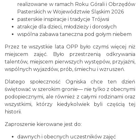
realizowane w ramach Roku Górali i Obrzędów
0.47 km
2026-09-19
Pasterskich w Województwie Śląskim 2026
pasterskie inspiracje i tradycje Trójwsi
atrakcje dla dzieci, młodzieży i dorosłych
wspólna zabawa taneczna pod gołym niebem
Przez te wszystkie lata OPP było czymś więcej niż
miejscem zajęć. Było przestrzenią odkrywania
talentów, miejscem pierwszych występów, przyjaźni,
Pójcie Dziecka – będzie kino!
wspólnych wyjazdów, prób, śmiechu i wzruszeń.
Istebna
0.71 km
2026-08-11
Dlatego społeczność Ogniska chce ten dzień
świętować w szerokim gronie— nie tylko z obecnymi
podopiecznymi, ale również z całymi rodzinami oraz
wszystkimi, którzy kiedykolwiek byli częścią tej
historii.
Zaproszenie kierowane jest do:
dawnych i obecnych uczestników zajęć
Piknik Rodzinny ze św. Franciszkiem z