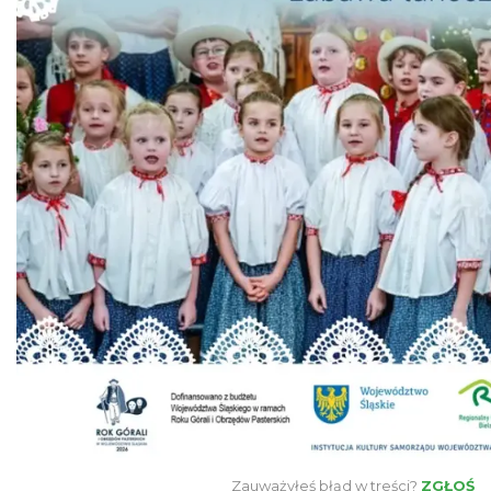
Koniaków
4.09 km
2026-08-15
Ustanowienie Sanktuarium Matki Bożej
Frydeckiej
Jaworzynka
5.17 km
2026-08-22
Zauważyłeś błąd w treści?
ZGŁOŚ