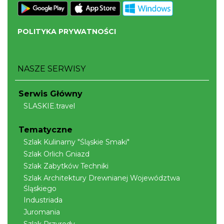
XXXVI Dożynki Ekumeniczne - barwny
POLITYKA PRYWATNOŚCI
korowód, m.in.: Estrada Reg. „Równica” &
Brenna
„Norbi”
15.08 km
2026-08-29
NASZE SERWISY
Serwis Główny
SLASKIE.travel
Tematyczne
Szlak Kulinarny "Śląskie Smaki"
Mirosław Szołtysek - koncert
Szlak Orlich Gniazd
Brenna
Szlak Zabytków Techniki
15.08 km
2026-08-15
Szlak Architektury Drewnianej Województwa
Śląskiego
Industriada
Juromania