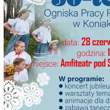
Święto Jagnięciny w Istebnej
Istebna
2.29 km
2026-08-15
Dni Koronki Koniakowskiej
Koniaków
4.00 km
2026-08-13