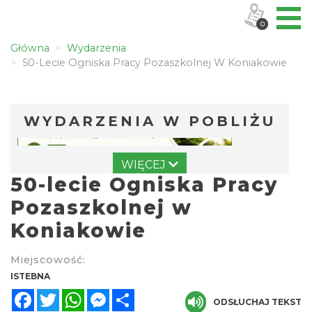
0
Główna
Wydarzenia
50-Lecie Ogniska Pracy Pozaszkolnej W Koniakowie
WYDARZENIA W POBLIŻU
WIĘCEJ
50-lecie Ogniska Pracy
Pozaszkolnej w
Koniakowie
Robimy budki dla ptaków - zajęcia
Miejscowość:
warsztatowe
ISTEBNA
Istebna
Facebook
Twitter
WhatsApp
Messenger
Share
0.34 km
2026-08-27
ODSŁUCHAJ TEKST