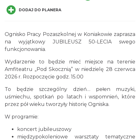
DODAJ DO PLANERA
Ognisko Pracy Pozaszkolnej w Koniakowie zaprasza
na wyjątkowy JUBILEUSZ 50-LECIA swego
funkcjonowania.
Jak czytać las
Istebna
Wydarzenie to będzie mieć miejsce na terenie
0.38 km
2026-08-25
Amfiteatru „Pod Skocznią” w niedzielę 28 czerwca
2026 r. Rozpoczęcie godz. 15.00
To będzie szczególny dzień… pełen muzyki,
uśmiechu, spotkań po latach i wspomnień, które
przez pół wieku tworzyły historię Ogniska.
W programie:
III Ogólnopolski Festiwal Folkloru
koncert jubileuszowy
Dziecięcego „ Jaworowy Listek”
międzypokoleniowe warsztaty tematyczne
Istebna