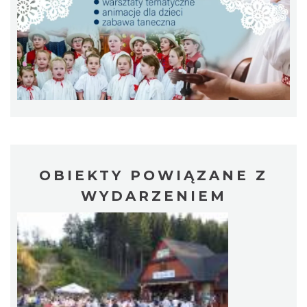
8.63 km
2026-08-09
Akcja Przewodnik Czeka
Wisła
9.22 km
2026-08-16
OBIEKTY POWIĄZANE Z
WYDARZENIEM
Wakacyjna Potańcówka na Czantorii