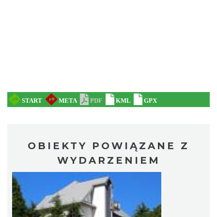
Pokazy tradycji - wyrób masła i sera w
Muzeum Beskidzkim
Wisła
8.31 km
2026-08-19
OBIEKTY POWIĄZANE Z
WYDARZENIEM
Pokazy tradycji - pokaz pszczelarski w
Muzeum Beskidzkim
Wisła
8.31 km
2026-08-26