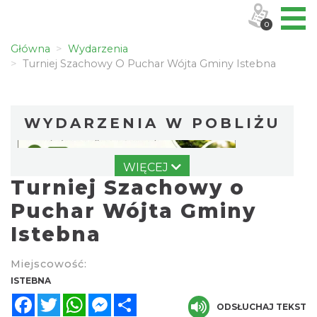
0
Główna
Wydarzenia
Turniej Szachowy O Puchar Wójta Gminy Istebna
WYDARZENIA W POBLIŻU
WIĘCEJ
Turniej Szachowy o
Puchar Wójta Gminy
Istebna
Robimy budki dla ptaków - zajęcia
Miejscowość:
warsztatowe
ISTEBNA
Istebna
Facebook
Twitter
WhatsApp
Messenger
Share
0.00 km
2026-08-27
ODSŁUCHAJ TEKST