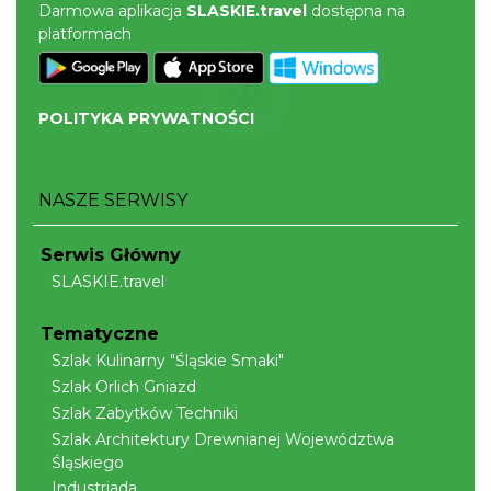
spółka
Darmowa aplikacja
SLASKIE.travel
dostępna na
platformach
Szczyrk
12.84 km
2026-08-22
POLITYKA PRYWATNOŚCI
NASZE SERWISY
Serwis Główny
Wakacyjna Potańcówka na Czantorii
SLASKIE.travel
Ustroń
12.87 km
2026-08-15
Tematyczne
Szlak Kulinarny "Śląskie Smaki"
Szlak Orlich Gniazd
Szlak Zabytków Techniki
Szlak Architektury Drewnianej Województwa
Śląskiego
Industriada