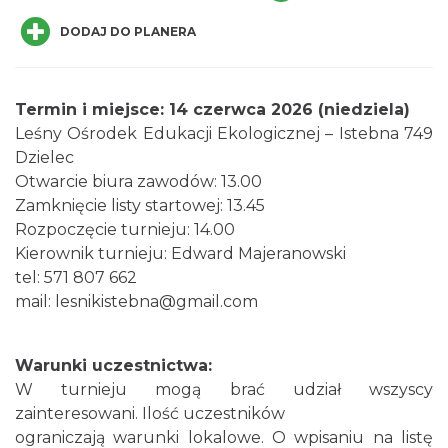
DODAJ DO PLANERA
Termin i miejsce: 14 czerwca 2026 (niedziela)
Leśny Ośrodek Edukacji Ekologicznej – Istebna 749
Dzielec
Jak czytać las
Otwarcie biura zawodów: 13.00
Istebna
Zamknięcie listy startowej: 13.45
0.15 km
2026-08-25
Rozpoczęcie turnieju: 14.00
Kierownik turnieju: Edward Majeranowski
tel: 571 807 662
mail:
lesnikistebna@gmail.com
Warunki uczestnictwa:
W turnieju mogą brać udział wszyscy
III Ogólnopolski Festiwal Folkloru
zainteresowani. Ilość uczestników
Dziecięcego „ Jaworowy Listek”
ograniczają warunki lokalowe. O wpisaniu na listę
Istebna