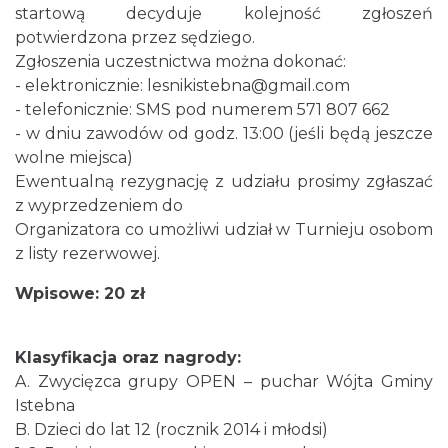
startową decyduje kolejność zgłoszeń
0.16 km
2026-09-19
potwierdzona przez sędziego.
Zgłoszenia uczestnictwa można dokonać:
- elektronicznie: lesnikistebna@gmail.com
- telefonicznie: SMS pod numerem 571 807 662
- w dniu zawodów od godz. 13:00 (jeśli będą jeszcze
wolne miejsca)
Ewentualną rezygnację z udziału prosimy zgłaszać
z wyprzedzeniem do
Pójcie Dziecka – będzie kino!
Organizatora co umożliwi udział w Turnieju osobom
Istebna
1.04 km
2026-08-11
z listy rezerwowej.
Wpisowe: 20 zł
Klasyfikacja oraz nagrody:
A. Zwycięzca grupy OPEN – puchar Wójta Gminy
Istebna
B. Dzieci do lat 12 (rocznik 2014 i młodsi)
Piknik Rodzinny ze św. Franciszkiem z