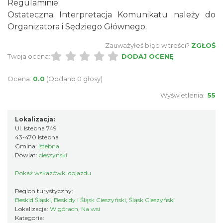
Regulaminie.
Ostateczna Interpretacja Komunikatu należy do
Koniaków
Organizatora i Sędziego Głównego.
4.18 km
2026-08-15
Zauważyłeś błąd w treści?
ZGŁOŚ
Twoja ocena:
DODAJ OCENĘ
Ocena:
0.0
(Oddano 0 głosy)
Wyświetlenia:
55
Lokalizacja:
Ustanowienie Sanktuarium Matki Bożej
Ul. Istebna 749
43-470 Istebna
Frydeckiej
Gmina:
Istebna
Jaworzynka
Powiat:
cieszyński
5.50 km
2026-08-22
Pokaż wskazówki dojazdu
Region turystyczny:
Beskid Śląski, Beskidy i Śląsk Cieszyński, Śląsk Cieszyński
Lokalizacja:
W górach, Na wsi
Kategoria: