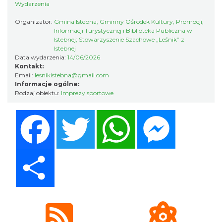
Wydarzenia
Organizator:
Gmina Istebna, Gminny Ośrodek Kultury, Promocji,
Informacji Turystycznej i Biblioteka Publiczna w
Zajęcia przy pasiece
Istebnej; Stowarzyszenie Szachowe „Leśnik” z
Jaworzynka
Istebnej
5.70 km
2026-08-11
Data wydarzenia:
14/06/2026
Kontakt:
Email:
lesnikistebna@gmail.com
Informacje ogólne:
Rodzaj obiektu:
Imprezy sportowe
Facebook
Twitter
WhatsApp
Messenger
IX Festiwal Sera na Skolnitym
Share
Wisła
8.22 km
2026-08-08