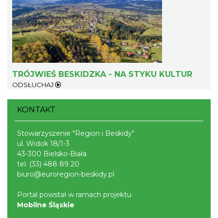
8.34 km
2026-08-09
TRÓJWIEŚ BESKIDZKA - NA STYKU KULTUR
ODSŁUCHAJ
Akcja Przewodnik Czeka
Wisła
KONTAKT
8.93 km
2026-08-16
Stowarzyszenie "Region i Beskidy"
ul. Widok 18/1-3
43-300 Bielsko-Biała
tel.
(33) 488 89 20
biuro@euroregion-beskidy.pl
Portal powstał w ramach projektu
Mobilne Śląskie
Warsztaty edukacyjne dla dzieci - owady i