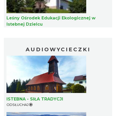
Leśny Ośrodek Edukacji Ekologicznej w
Istebnej Dzielcu
W górach jest wszystko co kocham
AUDIOWYCIECZKI
Wisła
8.32 km
2026-08-08
ISTEBNA - SIŁA TRADYCJI
ODSŁUCHAJ
Koncert orkiestry dętej „Echo Adwentu”
Wisła