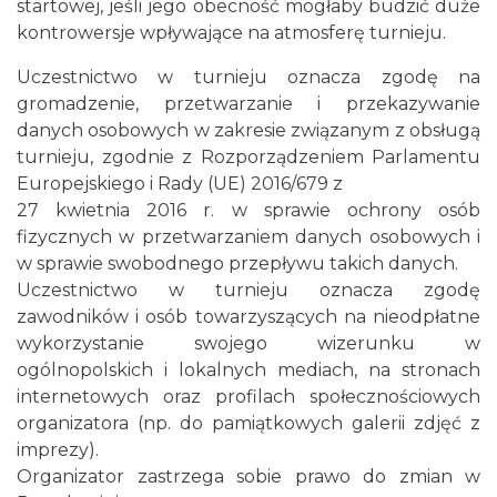
startowej, jeśli jego obecność mogłaby budzić duże
kontrowersje wpływające na atmosferę turnieju.
Święto Jagnięciny w Istebnej
Istebna
Uczestnictwo w turnieju oznacza zgodę na
2.46 km
2026-08-15
gromadzenie, przetwarzanie i przekazywanie
danych osobowych w zakresie związanym z obsługą
turnieju, zgodnie z Rozporządzeniem Parlamentu
Europejskiego i Rady (UE) 2016/679 z
27 kwietnia 2016 r. w sprawie ochrony osób
fizycznych w przetwarzaniem danych osobowych i
w sprawie swobodnego przepływu takich danych.
Uczestnictwo w turnieju oznacza zgodę
Dni Koronki Koniakowskiej
zawodników i osób towarzyszących na nieodpłatne
Koniaków
4.09 km
2026-08-13
wykorzystanie swojego wizerunku w
ogólnopolskich i lokalnych mediach, na stronach
internetowych oraz profilach społecznościowych
organizatora (np. do pamiątkowych galerii zdjęć z
imprezy).
Organizator zastrzega sobie prawo do zmian w