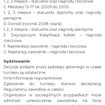
1, 2, 3 miejsce – statuetki oraz nagrody rzeczowe
Asyżu
C. Młodzież 13-17 lat (2009 do 2013)
Istebna
1, 2, 3 miejsce – statuetki, dyplomy oraz nagrody
1.06 km
2026-08-08
pieniężne
D. Dorośli (rocznik 2008 i starsi)
1, 2, 3 miejsce – statuetki oraz nagrody pieniężne
E. Zwyciężczyni klasyfikacji kobiet – nagroda
rzeczowa
F. Najmłodszy zawodnik - nagroda rzeczowa
G. Najstarszy zawodnik – nagroda rzeczowa
Puchar Złotego Gronia
Sędziowanie:
Istebna
Decyzje podjęte przez sędziego głównego w czasie
1.57 km
2026-08-23
turnieju są ostateczne.
Inne informacje regulaminowe:
Zgłoszenie do turnieju stanowi akceptację
Regulaminu zawodów w całości.
Organizator w szczególnych przypadkach może
odmówić umieszczenie zawodnika na liście