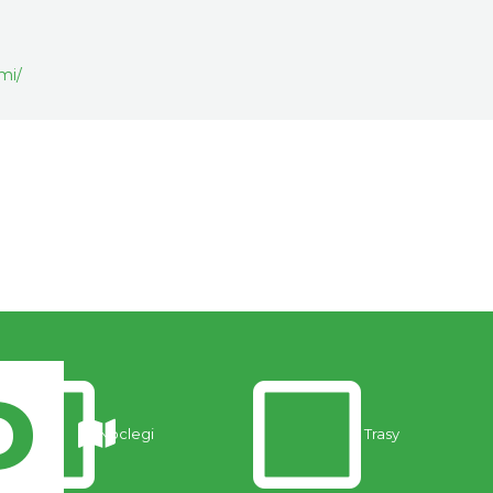
mi/
Noclegi
Trasy