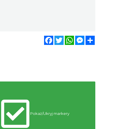
Piknik Rodzinny ze św.
Franciszkiem z Asyżu
Istebna
9.92 km
2026-08-08
Wieczór uwielbienia w
Facebook
Twitter
WhatsApp
Messenger
Share
jedności na Mołczynie
Dzięgielów
10.50 km
2026-08-22
Memoriał im. Jana Śliwki
10.58 km
2026-08-22
Święto Jagnięciny w Istebnej
Istebna
11.21 km
2026-08-15
Pokaż/Ukryj markery
Otwarte Wrota Krainy
Podkowca – odkryj