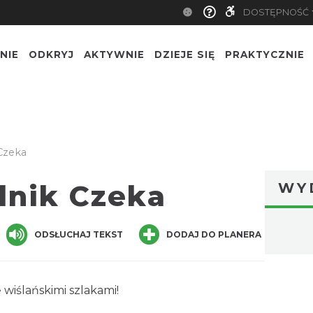
DOSTĘPNOŚĆ
NIE
ODKRYJ
AKTYWNIE
DZIEJE SIĘ
PRAKTYCZNIE
Czeka
dnik Czeka
WY
ger
are
ODSŁUCHAJ TEKST
DODAJ DO PLANERA
ę wiślańskimi szlakami!