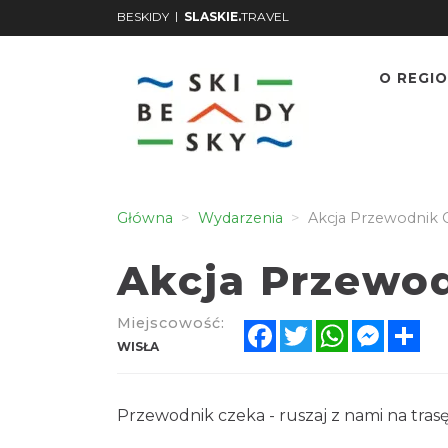
|
BESKIDY
SLASKIE.
TRAVEL
O REGIO
Główna
Wydarzenia
Akcja Przewodnik 
Akcja Przewo
Miejscowość:
Facebook
Twitter
WhatsApp
Messen
Sh
WISŁA
Przewodnik czeka - ruszaj z nami na tras