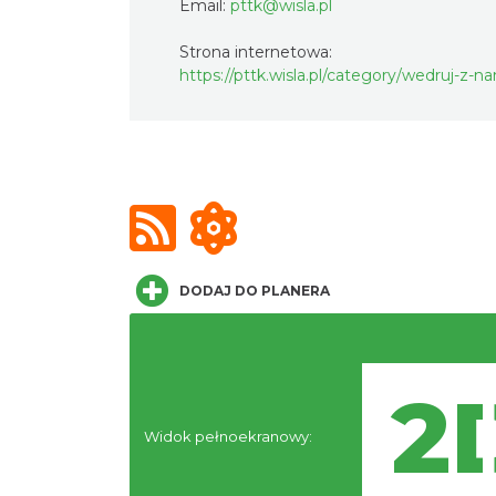
Email:
pttk@wisla.pl
Strona internetowa:
https://pttk.wisla.pl/category/wedruj-z-na
DODAJ DO PLANERA
Widok pełnoekranowy: