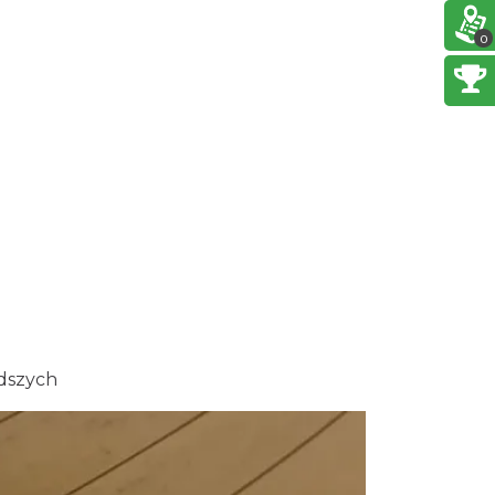
0.46 km
2026-08-14
0
Festiwal Zderzenia Gatunków
& Moto Granda 2026
Brenna
0.46 km
2026-08-07
Sierpniowe zwiedzanie
Dworku Myśliwskiego
Brenna
3.10 km
2026-08-11
Wakacyjna Potańcówka na
Czantorii
Ustroń
6.29 km
2026-08-15
Warsztaty edukacyjne dla
odszych
dzieci - owady i spółka
Szczyrk
6.29 km
2026-08-22
Otwarte Wrota Krainy