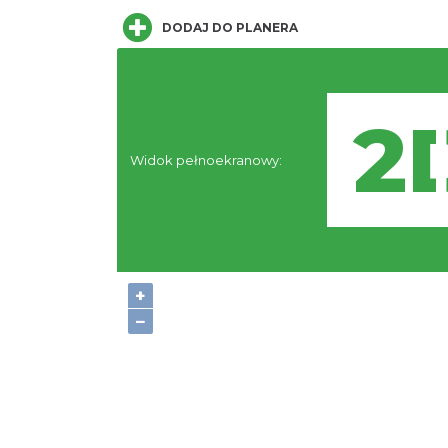
DODAJ DO PLANERA
Widok pełnoekranowy:
+
−