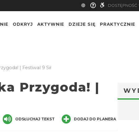
DOSTĘPNOŚĆ
NIE
ODKRYJ
AKTYWNIE
DZIEJE SIĘ
PRAKTYCZNIE
ygoda! | Festiwal 9 Sił
ka Przygoda! |
WY
ger
are
ODSŁUCHAJ TEKST
DODAJ DO PLANERA