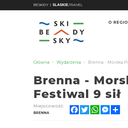
|
BESKIDY
SLASKIE.
TRAVEL
O REGIO
Główna
Wydarzenia
Brenna - Morska Prz
Brenna - Mors
Festiwal 9 sił
Miejscowość:
Facebook
Twitter
WhatsApp
Messen
Sh
BRENNA