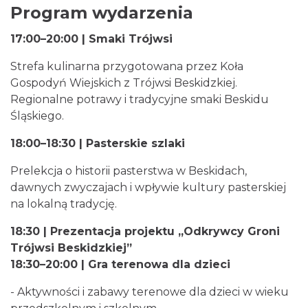
Program wydarzenia
17:00–20:00 | Smaki Trójwsi
Strefa kulinarna przygotowana przez Koła
Gospodyń Wiejskich z Trójwsi Beskidzkiej.
Regionalne potrawy i tradycyjne smaki Beskidu
Piłkarski Piknik
Śląskiego.
Istebna
1.37 km
2026-08-22
18:00–18:30 | Pasterskie szlaki
Prelekcja o historii pasterstwa w Beskidach,
dawnych zwyczajach i wpływie kultury pasterskiej
na lokalną tradycję.
18:30 | Prezentacja projektu „Odkrywcy Groni
Trójwsi Beskidzkiej”
18:30–20:00 | Gra terenowa dla dzieci
Robimy budki dla ptaków - zajęcia
warsztatowe
- Aktywności i zabawy terenowe dla dzieci w wieku
Istebna