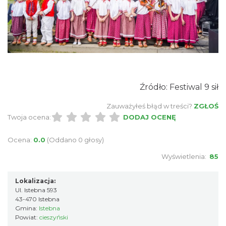
Jak czytać las
Istebna
1.59 km
2026-08-25
Źródło: Festiwal 9 sił
Zauważyłeś błąd w treści?
ZGŁOŚ
Twoja ocena:
DODAJ OCENĘ
Dni Koronki Koniakowskiej
Koniaków
Ocena:
0.0
(Oddano 0 głosy)
2.65 km
2026-08-13
Wyświetlenia:
85
Lokalizacja:
Ul. Istebna 593
43-470 Istebna
Gmina:
Istebna
Powiat:
cieszyński