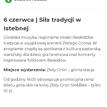
6 czerwca | Siła tradycji w
Istebnej
Święto Jagnięciny w Istebnej
Góralska muzyka, regionalne smaki i beskidzkie
Istebna
tradycje w wyjątkowej scenerii Złotego Gronia. W
1.14 km
2026-08-15
programie znajdą się spotkania z kulturą pasterską,
warsztaty dla dzieci, gra terenowa oraz koncerty
inspirowane folklorem Beskidów.
Miejsce wydarzenia:
Złoty Groń – górna stacja.
Od godziny 16:00 obowiązuje promocyjna cena
biletu góra–dół na kolej Złoty Groń Ski&Bike – tylko
Pójcie Dziecka – będzie kino!
10 zł.
Istebna
1.32 km
2026-08-11