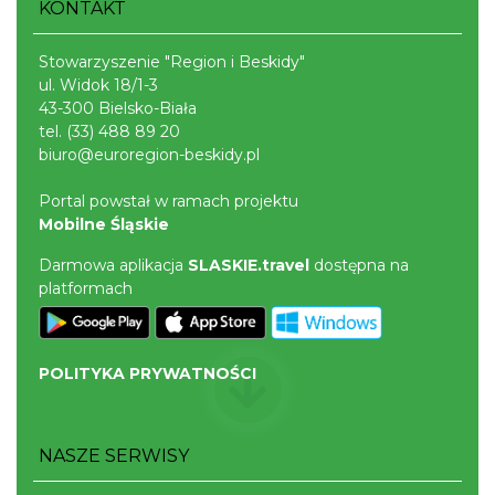
KONTAKT
Stowarzyszenie "Region i Beskidy"
ul. Widok 18/1-3
43-300 Bielsko-Biała
tel.
(33) 488 89 20
biuro@euroregion-beskidy.pl
Warsztaty edukacyjne dla dzieci - owady i
Portal powstał w ramach projektu
spółka
Mobilne Śląskie
Szczyrk
Darmowa aplikacja
SLASKIE.travel
dostępna na
12.97 km
2026-08-22
platformach
POLITYKA PRYWATNOŚCI
NASZE SERWISY
Wakacyjna Potańcówka na Czantorii