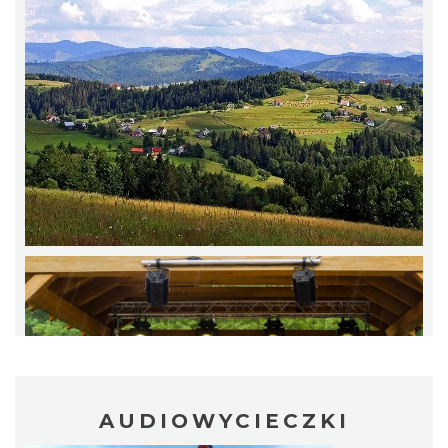
Pokazy tradycji - wyrób masła i sera w
Muzeum Beskidzkim
Wisła
9.44 km
2026-08-19
Pokazy tradycji - pokaz pszczelarski w
Muzeum Beskidzkim
Wisła
AUDIOWYCIECZKI
9.44 km
2026-08-26