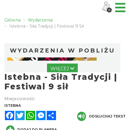
0
Główna
Wydarzenia
Istebna - Siła Tradycji | Festiwal 9 Sił
WYDARZENIA W POBLIŻU
WIĘCEJ
Istebna - Siła Tradycji |
Festiwal 9 sił
Miejscowość:
Puchar Złotego Gronia
ISTEBNA
Istebna
Facebook
Twitter
WhatsApp
Messenger
Share
0.68 km
ODSŁUCHAJ TEKST
2026-08-23
DODAJ DO PLANERA