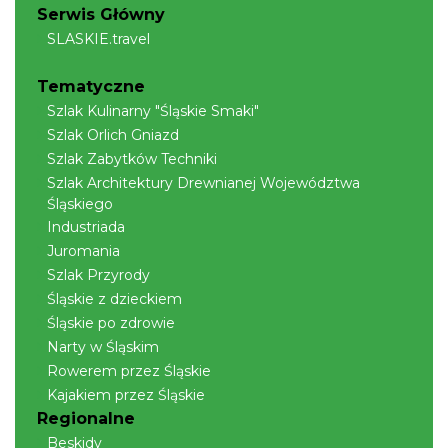
Ustroń
Serwis Główny
14.04 km
2026-08-15
SLASKIE.travel
Tematyczne
Szlak Kulinarny "Śląskie Smaki"
Szlak Orlich Gniazd
Szlak Zabytków Techniki
Szlak Architektury Drewnianej Województwa
Śląskiego
II Beskidzkie Święto Ziół
Industriada
Cięcina
Juromania
15.25 km
2026-08-09
Szlak Przyrody
Śląskie z dzieckiem
Śląskie po zdrowie
Narty w Śląskim
Rowerem przez Śląskie
Kajakiem przez Śląskie
Regionalne
Beskidy