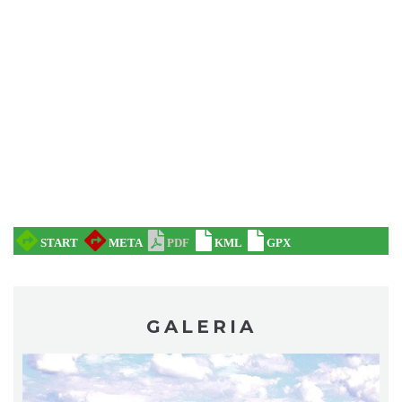
Plener malarski
Wisła
9.39 km
2026-08-11
Wystawa plenerowa "Z archiwum Z.
Pamiątki rodzinne Polaków z Zaolzia"
Wisła
9.39 km
2026-07-27
GALERIA