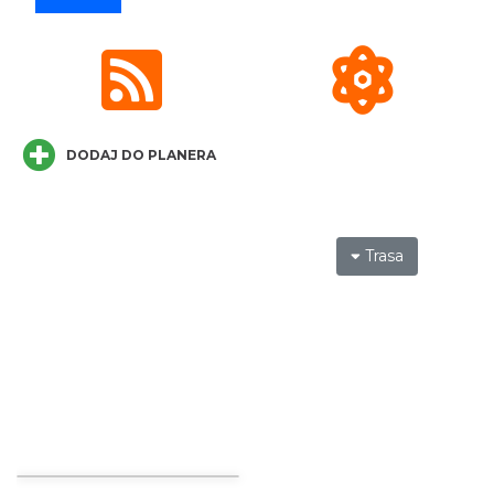
Zajęcia przy pasiece
Jaworzynka
5.66 km
2026-08-11
DODAJ DO PLANERA
Trasa
IX Festiwal Sera na Skolnitym
Wisła
9.37 km
2026-08-08