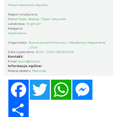
Pokaż wskazówki dojazdu
Koniaków
2.74 km
2026-08-15
Region turystyczny:
Beskid Śląski, Beskidy i Śląsk Cieszyński
Lokalizacja:
W górach
Kategoria:
Wydarzenia
Organizator:
Stowarzyszenie Rozwoju i Współpracy Regionalnej
„Olza”
Data wydarzenia:
16:00 - 21:30 06/06/2026
Kontakt:
Ustanowienie Sanktuarium Matki Bożej
Email:
biuro@olza.pl
Informacje ogólne:
Frydeckiej
Rodzaj obiektu:
Festiwale
Jaworzynka
5.50 km
2026-08-22
Facebook
Twitter
WhatsApp
Messenger
Share