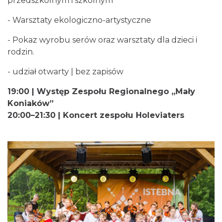
przedszkolnym i szkolnym
1.44 km
2026-08-27
- Warsztaty ekologiczno-artystyczne
- Pokaz wyrobu serów oraz warsztaty dla dzieci i
rodzin.
- udział otwarty | bez zapisów
19:00 | Występ Zespołu Regionalnego „Mały
III Ogólnopolski Festiwal Folkloru
Koniaków”
Dziecięcego „ Jaworowy Listek”
20:00–21:30 | Koncert zespołu Holeviaters
Istebna
1.58 km
2026-09-19