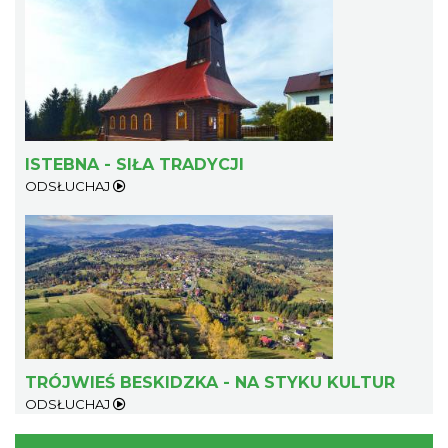
Koncert orkiestry dętej „Echo Adwentu”
ISTEBNA - SIŁA TRADYCJI
Wisła
ODSŁUCHAJ
9.47 km
2026-08-09
TRÓJWIEŚ BESKIDZKA - NA STYKU KULTUR
Akcja Przewodnik Czeka
ODSŁUCHAJ
Wisła
10.08 km
2026-08-16