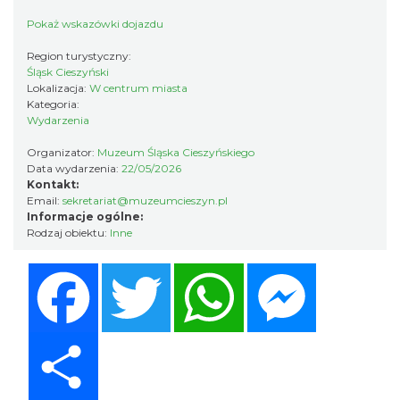
Pokaż wskazówki dojazdu
INTERPRETACJE "Miesiofoto" - wernisaż
Region turystyczny:
wystawy zdjęć miesiąca Cieszyńskiego
Śląsk Cieszyński
Cieszyn
Towarzystwa Fotograficznego
Lokalizacja:
W centrum miasta
0.07 km
2026-08-07
Kategoria:
Wydarzenia
Organizator:
Muzeum Śląska Cieszyńskiego
Data wydarzenia:
22/05/2026
Kontakt:
Email:
sekretariat@muzeumcieszyn.pl
Informacje ogólne:
Rodzaj obiektu:
Inne
Cieszyn
Facebook
Twitter
WhatsApp
Messenger
0.12 km
2026-08-09
Share