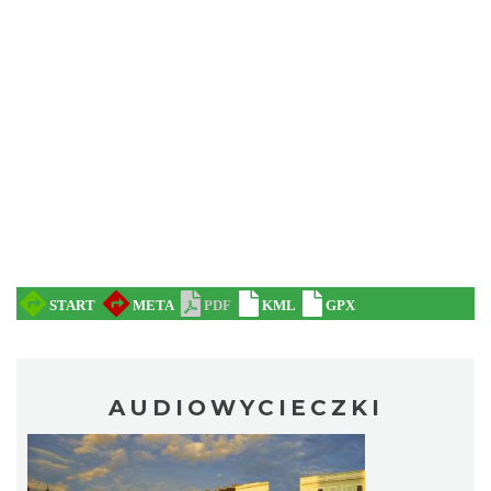
„Daniec kontra Kryszak”
Cieszyn
0.23 km
2026-11-08
Spektakl "Tajemnica 16. piętra"
Cieszyn
0.23 km
2026-10-18
AUDIOWYCIECZKI