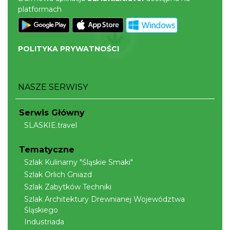
platformach
POLITYKA PRYWATNOŚCI
Cieszyn
0.42 km
2026-08-07
NASZE SERWISY
Serwis Główny
SLASKIE.travel
Tematyczne
Szlak Kulinarny "Śląskie Smaki"
Szlak Orlich Gniazd
Cieszyn
0.42 km
2026-08-14
Szlak Zabytków Techniki
Szlak Architektury Drewnianej Województwa
Śląskiego
Industriada