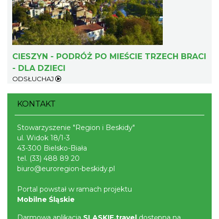
Patroni cieszyńskich ulic - wystawa
CIESZYN - PODRÓŻ PO MIEŚCIE TRZECH BRACI
Cieszyn
0.31 km
2026-07-03
- DLA DZIECI
ODSŁUCHAJ
KONTAKT
Stowarzyszenie "Region i Beskidy"
ul. Widok 18/1-3
43-300 Bielsko-Biała
tel.
(33) 488 89 20
Ślad. Litera. Piksel. Wystawa z okazji 30-
biuro@euroregion-beskidy.pl
lecia Muzeum Drukarstwa w Cieszynie
Cieszyn
Portal powstał w ramach projektu
0.33 km
2026-07-01
Mobilne Śląskie
Darmowa aplikacja
SLASKIE.travel
dostępna na