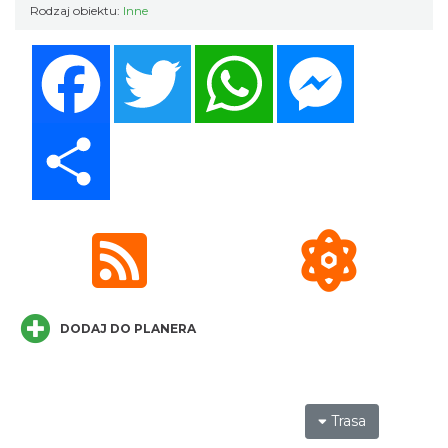
Rodzaj obiektu:
Inne
Facebook
Twitter
WhatsApp
Messenger
Dni Koronki Koniakowskiej
Koniaków
3.71 km
2026-08-13
Share
Koniaków
3.80 km
2026-08-15
DODAJ DO PLANERA
Trasa