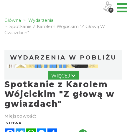
0
Główna
Wydarzenia
Spotkanie Z Karolem Wójcickim "Z Głową W
Gwiazdach"
WYDARZENIA W POBLIŻU
WIĘCEJ
Spotkanie z Karolem
Wójcickim "Z głową w
gwiazdach"
Pójcie Dziecka – będzie kino!
Miejscowość:
Istebna
ISTEBNA
0.00 km
2026-08-11
Facebook
Twitter
WhatsApp
Messenger
Share