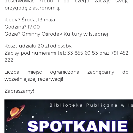
obserwować niebo i od czego zacząć swoją
0.71 km
2026-08-22
przygodę z astronomią.
Kiedy? Środa, 13 maja
Godzina? 17:00
Gdzie? Gminny Ośrodek Kultury w Istebnej
Koszt udziału 20 zł od osoby.
Zapisy pod numerami tel.: 33 855 60 83 oraz 791 452
222
Robimy budki dla ptaków - zajęcia
warsztatowe
Liczba miejsc ograniczona zachęcamy do
Istebna
wcześniejszej rezerwacji!
1.04 km
2026-08-27
Zapraszamy!