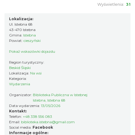
Wyświetlenia:
31
Puchar Złotego Gronia
Lokalizacja:
Istebna
Ul. Istebna 68
1.84 km
2026-08-23
43-470 Istebna
Gmina:
Istebna
Powiat:
cieszyński
Pokaż wskazówki dojazdu
Region turystyczny:
Beskid Śląski
Lokalizacja:
Na wsi
Kategoria:
Wydarzenia
Święto Jagnięciny w Istebnej
Istebna
Organizator:
Biblioteka Publiczna w Istebnej
1.89 km
2026-08-15
Istebna, Istebna 68
Data wydarzenia:
13/05/2026
Kontakt:
Telefon:
+48 338 556 083
Email:
biblioteka.istebna@gmail.com
Social media:
Facebook
Informacje ogólne: