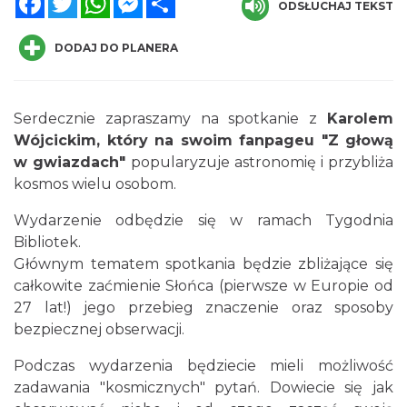
ODSŁUCHAJ TEKST
DODAJ DO PLANERA
Serdecznie zapraszamy na spotkanie z
Karolem
Wójcickim, który na swoim fanpageu "Z głową
Piknik Rodzinny ze św. Franciszkiem z
w gwiazdach"
popularyzuje astronomię i przybliża
Asyżu
kosmos wielu osobom.
Istebna
0.03 km
2026-08-08
Wydarzenie odbędzie się w ramach Tygodnia
Bibliotek.
Głównym tematem spotkania będzie zbliżające się
całkowite zaćmienie Słońca (pierwsze w Europie od
27 lat!) jego przebieg znaczenie oraz sposoby
bezpiecznej obserwacji.
Podczas wydarzenia będziecie mieli możliwość
Piłkarski Piknik
zadawania "kosmicznych" pytań. Dowiecie się jak
Istebna