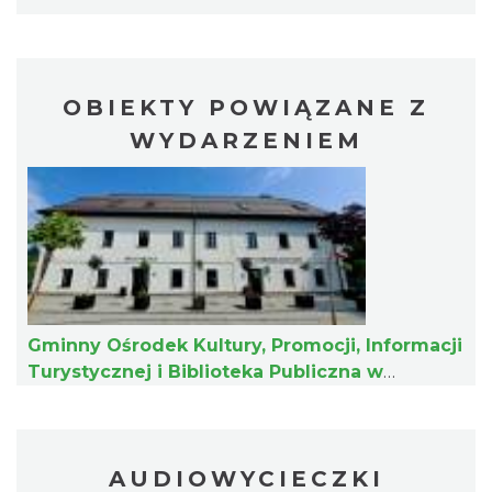
OBIEKTY POWIĄZANE Z
Plener malarski
WYDARZENIEM
Wisła
9.26 km
2026-08-11
Gminny Ośrodek Kultury, Promocji, Informacji
Turystycznej i Biblioteka Publiczna w
Wystawa plenerowa "Z archiwum Z.
Istebnej
Pamiątki rodzinne Polaków z Zaolzia"
Wisła
9.26 km
2026-07-27
AUDIOWYCIECZKI