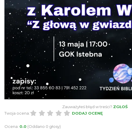
Jak czytać las
Istebna
1.08 km
2026-08-25
III Ogólnopolski Festiwal Folkloru
Dziecięcego „ Jaworowy Listek”
Istebna
1.18 km
2026-09-19
Zauważyłeś błąd w treści?
ZGŁOŚ
Twoja ocena:
DODAJ OCENĘ
Ocena:
0.0
(Oddano 0 głosy)