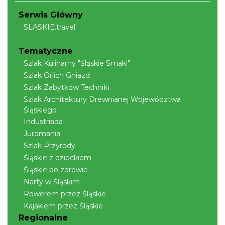
Akcja Przewodnik Czeka
Wisła
Serwis Główny
9.91 km
2026-08-16
SLASKIE.travel
Tematyczne
Szlak Kulinarny "Śląskie Smaki"
Szlak Orlich Gniazd
Szlak Zabytków Techniki
Szlak Architektury Drewnianej Województwa
Śląskiego
Warsztaty edukacyjne dla dzieci - owady i
Industriada
spółka
Juromania
Szczyrk
Szlak Przyrody
13.78 km
2026-08-22
Śląskie z dzieckiem
Śląskie po zdrowie
Narty w Śląskim
Rowerem przez Śląskie
Kajakiem przez Śląskie
Regionalne