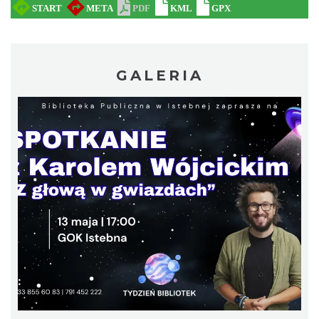
W górach jest wszystko co kocham
GALERIA
Wisła
9.10 km
2026-08-08
IX Festiwal Sera na Skolnitym
Wisła
9.20 km
2026-08-08