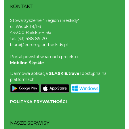
Wisła
KONTAKT
9.29 km
2026-08-26
Stowarzyszenie "Region i Beskidy"
ul. Widok 18/1-3
43-300 Bielsko-Biała
tel.
(33) 488 89 20
biuro@euroregion-beskidy.pl
Portal powstał w ramach projektu
Mobilne Śląskie
Koncert orkiestry dętej „Echo Adwentu”
Wisła
Darmowa aplikacja
SLASKIE.travel
dostępna na
9.32 km
2026-08-09
platformach
POLITYKA PRYWATNOŚCI
NASZE SERWISY