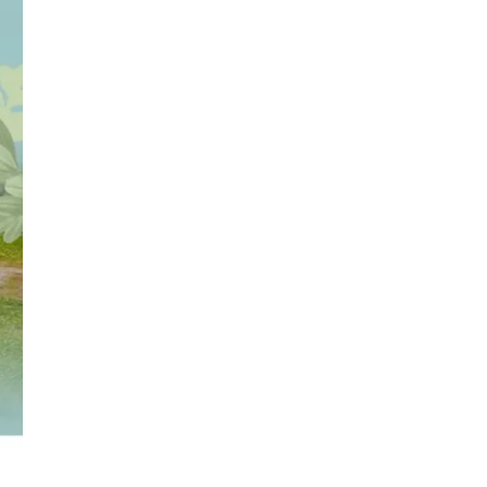
Koniaków
3.80 km
2026-08-15
Ustanowienie Sanktuarium
Matki Bożej Frydeckiej
Jaworzynka
4.55 km
2026-08-22
Zajęcia przy pasiece
Jaworzynka
4.73 km
2026-08-11
W górach jest wszystko co
kocham
Wisła
9.10 km
2026-08-08
IX Festiwal Sera na Skolnitym
Wisła