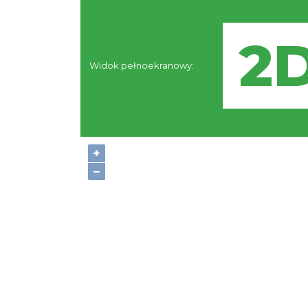
Widok pełnoekranowy:
+
−