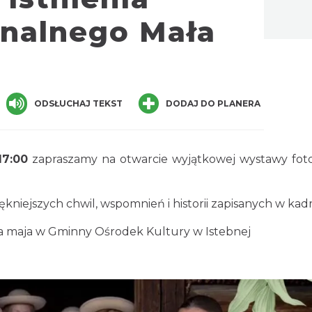
onalnego Mała
ger
are
ODSŁUCHAJ TEKST
DODAJ DO PLANERA
17:00
zapraszamy na otwarcie wyjątkowej wystawy fotogra
ękniejszych chwil, wspomnień i historii zapisanych w kad
 maja w Gminny Ośrodek Kultury w Istebnej