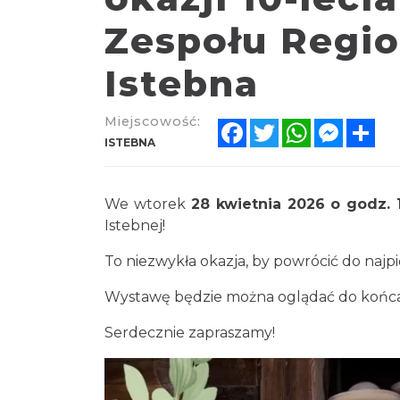
Zespołu Regi
Istebna
Miejscowość:
Facebook
Twitter
WhatsApp
Messen
Sh
ISTEBNA
We wtorek
28 kwietnia 2026 o godz. 
Istebnej!
To niezwykła okazja, by powrócić do najpi
Wystawę będzie można oglądać do końca
Serdecznie zapraszamy!