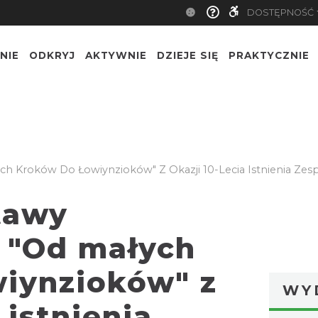
DOSTĘPNOŚĆ
NIE
ODKRYJ
AKTYWNIE
DZIEJE SIĘ
PRAKTYCZNIE
ch Kroków Do Łowiynzioków" Z Okazji 10-Lecia Istnienia Zes
tawy
j "Od małych
wiynzioków" z
WY
 istnienia