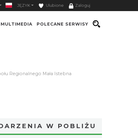
JĘZYK
Ulubione
Zaloguj
MULTIMEDIA
POLECANE SERWISY
połu Regionalnego Mała Istebna
DARZENIA W POBLIŻU