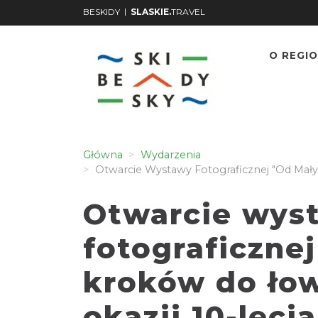
|
BESKIDY
SLASKIE.
TRAVEL
O REGIO
Główna
Wydarzenia
Otwarcie Wystawy Fotograficznej "Od Mały
Otwarcie wys
fotograficzne
kroków do ło
okazji 10-lecia