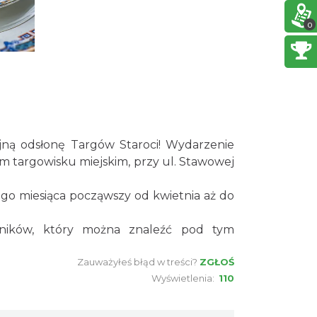
0
Cieszyn
0.62 km
2026-08-09
Cieszyn
0.62 km
2026-08-16
jną odsłonę Targów Staroci! Wydarzenie
 targowisku miejskim, przy ul. Stawowej
Cieszyn
0.62 km
2026-08-23
ego miesiąca począwszy od kwietnia aż do
tników, który można znaleźć pod tym
Cieszyn
0.62 km
2026-08-30
Zauważyłeś błąd w treści?
ZGŁOŚ
Wyświetlenia:
110
Cieszyn