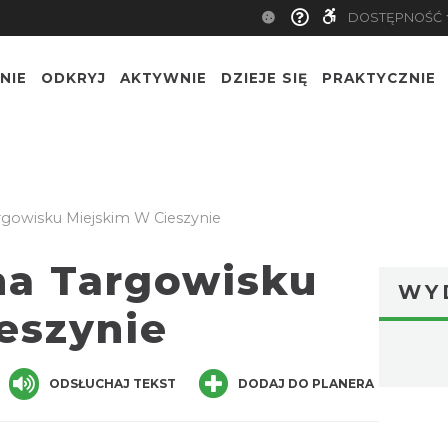
DOSTĘPNOŚĆ
NIE
ODKRYJ
AKTYWNIE
DZIEJE SIĘ
PRAKTYCZNIE
argowisku Miejskim W Cieszynie
 na Targowisku
WY
eszynie
ger
are
ODSŁUCHAJ TEKST
DODAJ DO PLANERA