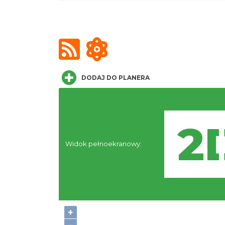
DODAJ DO PLANERA
Widok pełnoekranowy:
+