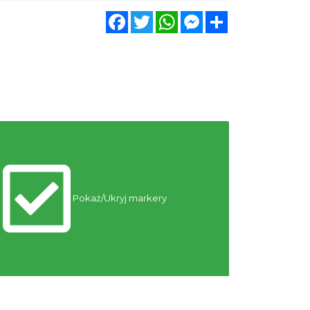
0.71 km
2026-10-18
Facebook
Twitter
WhatsApp
Messenger
Share
Koncert KARUZELA GNA
Cieszyn
0.71 km
2026-09-20
Mozaika Folkloru II – Spotkanie
trzech kultur
Cieszyn
0.71 km
2026-09-12
LOVE SONGS-historie miłosne
zapisane w muzyce
Cieszyn
Pokaż/Ukryj markery
0.71 km
2026-10-24
Cieszyn
0.76 km
2026-08-08
Patroni cieszyńskich ulic -