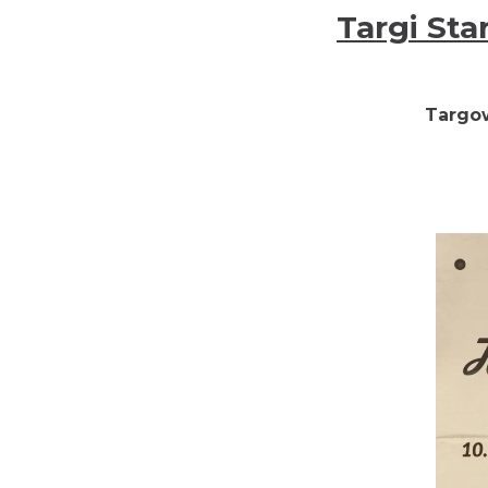
Targi Sta
Targow