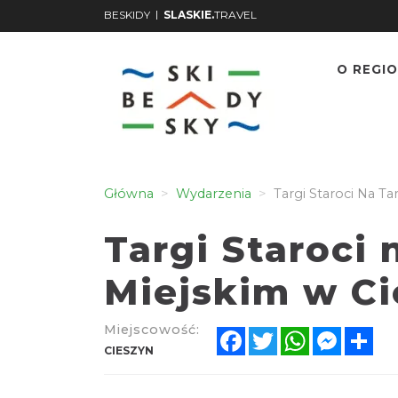
|
BESKIDY
SLASKIE.
TRAVEL
O REGIO
Główna
Wydarzenia
Targi Staroci Na T
Targi Staroci
Miejskim w Ci
Miejscowość:
Facebook
Twitter
WhatsApp
Messen
Sh
CIESZYN