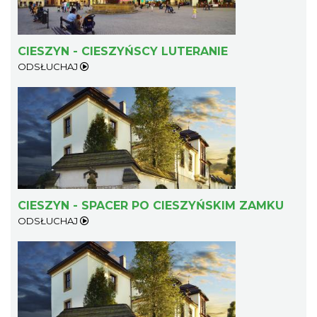
CIESZYN - CIESZYŃSCY LUTERANIE
ODSŁUCHAJ
Cieszyn
0.43 km
2026-08-07
CIESZYN - SPACER PO CIESZYŃSKIM ZAMKU
ODSŁUCHAJ
Cieszyn
0.43 km
2026-08-14