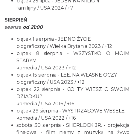
piątek 25 lipca - JEDEN NA MILION
familijny / USA 2024 / +7
Cieszyn
SIERPIEŃ
0.05 km
2026-08-16
seanse
od 21:00
piątek 1 sierpnia - JEDNO ŻYCIE
biograficzny / Wielka Brytania 2023 / +12
piątek 8 sierpnia - WSZYSTKO O MOIM
STARYM
komedia / USA 2023 / +12
piątek 15 sierpnia - LEE. NA WŁASNE OCZY
Cieszyn
biograficzny / USA 2023 / +12
0.05 km
2026-08-23
piątek 22 sierpnia - CO TY WIESZ O SWOIM
DZIADKU?
komedia / USA 2016 / +16
piątek 29 sierpnia - WYSTRZAŁOWE WESELE
komedia / USA 2022 / +16
sobota 30 sierpnia - SHERLOCK JR. - projekcja
finałowa - film niemy z muzyką na żywo