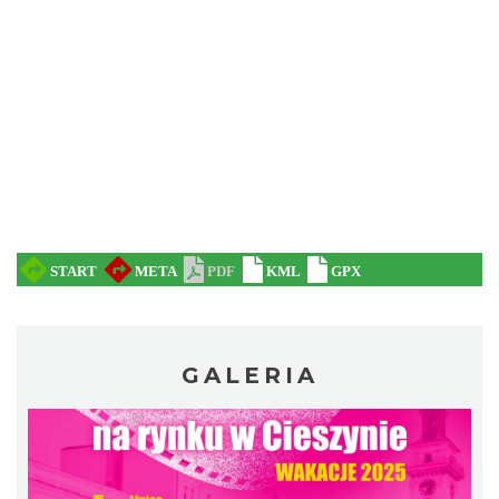
LOVE SONGS-historie miłosne zapisane w
muzyce
Cieszyn
0.24 km
2026-10-24
GALERIA
Cieszyn
0.32 km
2026-08-08