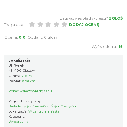
Cieszyn
Zauważyłeś błąd w treści?
ZGŁOŚ
0.11 km
2026-08-16
Twoja ocena:
DODAJ OCENĘ
Ocena:
0.0
(Oddano 0 głosy)
Wyświetlenia:
19
Lokalizacja:
Ul. Rynek
43-400 Cieszyn
Cieszyn
Gmina:
Cieszyn
0.11 km
2026-08-23
Powiat:
cieszyński
Pokaż wskazówki dojazdu
Region turystyczny:
Beskidy i Śląsk Cieszyński, Śląsk Cieszyński
Lokalizacja:
W centrum miasta
Kategoria:
Wydarzenia