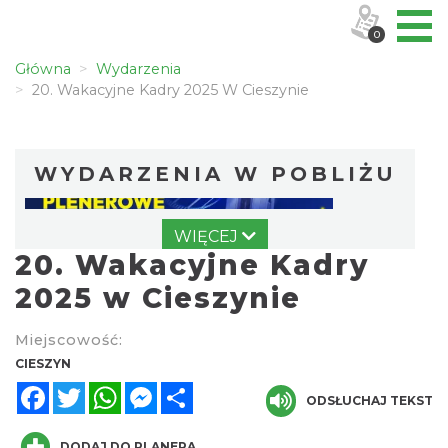
0
Główna
Wydarzenia
20. Wakacyjne Kadry 2025 W Cieszynie
WYDARZENIA W POBLIŻU
WIĘCEJ
20. Wakacyjne Kadry
2025 w Cieszynie
Miejscowość:
Cieszyn
CIESZYN
0.00 km
2026-08-07
Facebook
Twitter
WhatsApp
Messenger
Share
ODSŁUCHAJ TEKST
DODAJ DO PLANERA