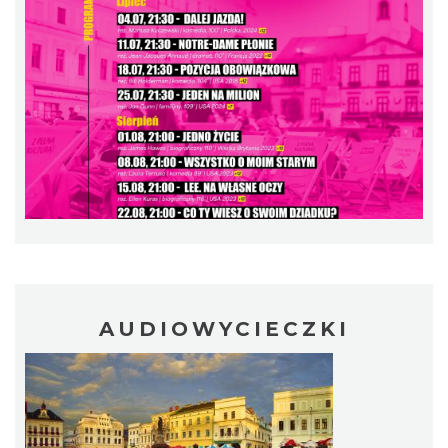
Patroni cieszyńskich ulic - wystawa
Cieszyn
0.32 km
2026-07-03
AUDIOWYCIECZKI
Ślad. Litera. Piksel. Wystawa z okazji 30-
lecia Muzeum Drukarstwa w Cieszynie
Cieszyn
0.34 km
2026-07-01