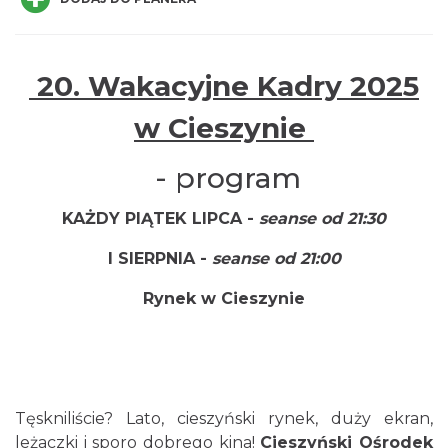
20. Wakacyjne Kadry 2025
Cieszyn
w Cieszynie
0.00 km
2026-08-14
- program
KAŻDY PIĄTEK LIPCA -
seanse od 21:30
I SIERPNIA -
seanse od 21:00
Rynek w Cieszynie
Cieszyn
0.00 km
2026-08-21
Tęskniliście? Lato, cieszyński rynek, duży ekran,
leżaczki i sporo dobrego kina!
Cieszyński Ośrodek