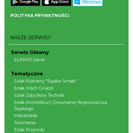
Cieszyn
POLITYKA PRYWATNOŚCI
0.43 km
2026-09-05
NASZE SERWISY
Serwis Główny
SLASKIE.travel
Cieszyn
Tematyczne
0.43 km
2026-09-19
Szlak Kulinarny "Śląskie Smaki"
Szlak Orlich Gniazd
Szlak Zabytków Techniki
Szlak Architektury Drewnianej Województwa
Śląskiego
Industriada
Juromania
Szlak Przyrody