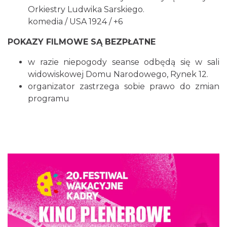
Orkiestry Ludwika Sarskiego.
Cieszyn
0.05 km
komedia / USA 1924 / +6
2026-08-30
POKAZY FILMOWE SĄ BEZPŁATNE
w razie niepogody seanse odbędą się w sali
widowiskowej Domu Narodowego, Rynek 12.
organizator zastrzega sobie prawo do zmian
programu
Wystawa: Z ONDRASZKIEM PRZEZ DEKADY
60-lecie Turystycznego Klubu Kolarskiego
Cieszyn
PTTK "Ondraszek"
0.06 km
2026-05-27