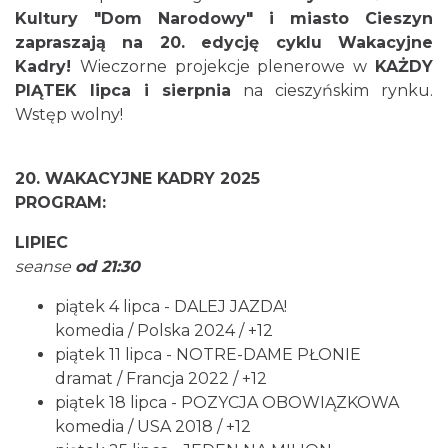
Kultury "Dom Narodowy" i miasto Cieszyn
zapraszają na 20. edycję cyklu Wakacyjne
Kadry!
Wieczorne projekcje plenerowe w
KAŻDY
Cieszyn
PIĄTEK lipca i sierpnia
na cieszyńskim rynku.
0.00 km
2026-08-28
Wstęp wolny!
20. WAKACYJNE KADRY 2025
PROGRAM:
LIPIEC
seanse
od 21:30
Cieszyn
piątek 4 lipca - DALEJ JAZDA!
0.05 km
2026-08-09
komedia / Polska 2024 / +12
piątek 11 lipca - NOTRE-DAME PŁONIE
dramat / Francja 2022 / +12
piątek 18 lipca - POZYCJA OBOWIĄZKOWA
komedia / USA 2018 / +12