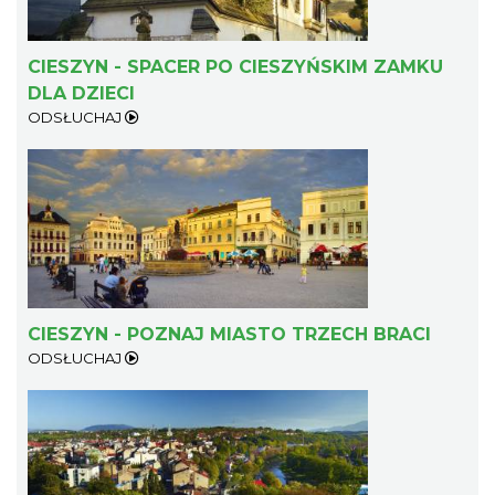
CIESZYN - SPACER PO CIESZYŃSKIM ZAMKU
DLA DZIECI
Cieszyn
ODSŁUCHAJ
0.43 km
2026-08-21
CIESZYN - POZNAJ MIASTO TRZECH BRACI
Cieszyn
ODSŁUCHAJ
0.43 km
2026-08-28