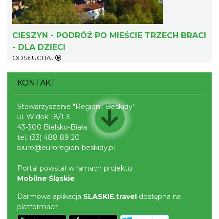
Cieszyn
CIESZYN - PODRÓŻ PO MIEŚCIE TRZECH BRACI
0.43 km
2026-08-08
- DLA DZIECI
ODSŁUCHAJ
KONTAKT
Stowarzyszenie "Region i Beskidy"
ul. Widok 18/1-3
43-300 Bielsko-Biała
Cieszyn
tel.
(33) 488 89 20
0.43 km
2026-08-22
biuro@euroregion-beskidy.pl
Portal powstał w ramach projektu
Mobilne Śląskie
Darmowa aplikacja
SLASKIE.travel
dostępna na
platformach