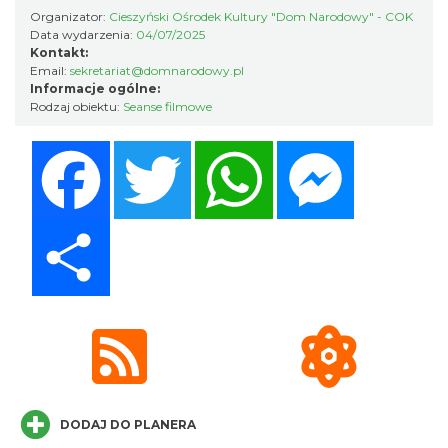
Organizator:
Cieszyński Ośrodek Kultury "Dom Narodowy" - COK
„Daniec kontra Kryszak”
Data wydarzenia:
04/07/2025
Cieszyn
Kontakt:
0.24 km
2026-11-08
Email:
sekretariat@domnarodowy.pl
Informacje ogólne:
Rodzaj obiektu:
Seanse filmowe
Facebook
Twitter
WhatsApp
Messenger
Share
Spektakl "Tajemnica 16. piętra"
Cieszyn
0.24 km
2026-10-18
DODAJ DO PLANERA