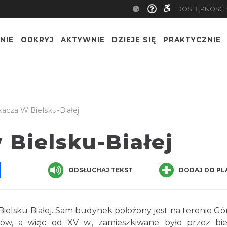
DOSTĘPNOŚĆ
NIE
ODKRYJ
AKTYWNIE
DZIEJE SIĘ
PRAKTYCZNIE
cza W Bielsku-Białej
Bielsku-Białej
pp
senger
Share
ODSŁUCHAJ TEKST
DODAJ DO PL
elsku Białej. Sam budynek położony jest na terenie G
ów, a więc od XV w., zamieszkiwane było przez bie