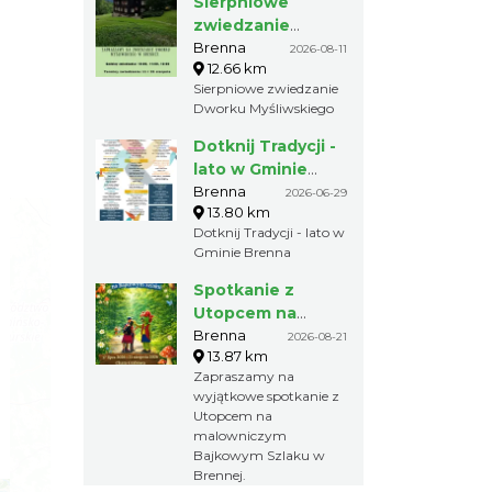
Sierpniowe
zwiedzanie
Dworku
Brenna
2026-08-11
12.66 km
Myśliwskiego
Sierpniowe zwiedzanie
Dworku Myśliwskiego
Dotknij Tradycji -
lato w Gminie
Brenna
Brenna
2026-06-29
13.80 km
Dotknij Tradycji - lato w
Gminie Brenna
Spotkanie z
Utopcem na
Bajkowym Szlaku
Brenna
2026-08-21
13.87 km
Zapraszamy na
wyjątkowe spotkanie z
Utopcem na
malowniczym
Bajkowym Szlaku w
Brennej.