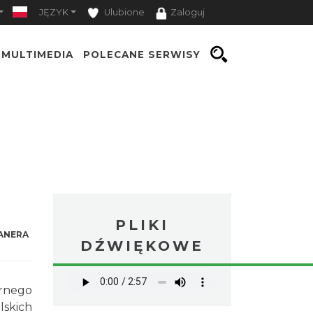
JĘZYK
Ulubione
Zaloguj
MULTIMEDIA
POLECANE SERWISY
PLIKI
ANERA
DŹWIĘKOWE
órnego
lskich