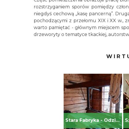
rozstrzyganiem sporów pomiędzy członka
niegdyś cechową „kasę pancerną”. Druga
pochodzącymi z przełomu XIX i XX w., 
warto pamiętać - głównym miejscem spotk
drzeworyty o tematyce tkackiej, autorst
WIRT
Stara Fabryka - Odział Muzeum Historycznego