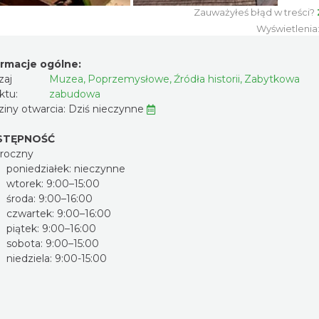
Zauważyłeś błąd w treści?
Wyświetlenia
ormacje ogólne:
zaj
Muzea
,
Poprzemysłowe
,
Źródła historii
,
Zabytkowa
ktu:
zabudowa
iny otwarcia:
Dziś nieczynne
STĘPNOŚĆ
oroczny
poniedziałek: nieczynne
wtorek: 9:00–15:00
środa: 9:00–16:00
czwartek: 9:00–16:00
piątek: 9:00–16:00
sobota: 9:00–15:00
niedziela: 9:00-15:00