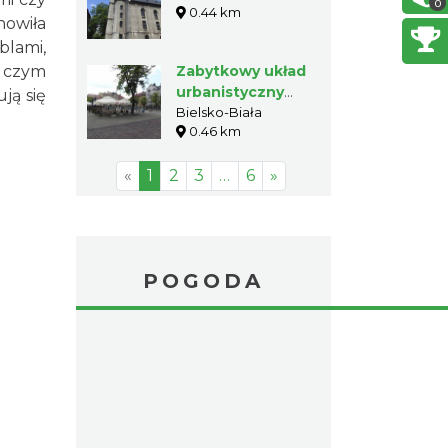
0
0.44 km
nowiła
blami,
o czym
Zabytkowy układ
urbanistyczny
ją się
Starego Miasta w
Bielsko-Biała
0.46 km
Bielsku
«
1
2
3
…
6
»
POGODA