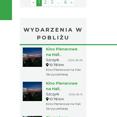
«
1
2
3
…
6
»
WYDARZENIA W
POBLIŻU
Kino Plenerowe
na Hali
Skrzyczeńskiej
Szczyrk
2026-08-08
10.78 km
Kino Plenerowe na Hali
Skrzyczeńskiej
Kino Plenerowe
na Hali
Skrzyczeńskiej
Szczyrk
2026-08-15
10.78 km
Kino Plenerowe na Hali
Skrzyczeńskiej