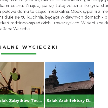
mi cechu. Znajdująca się tutaj żelazna skrzynia sta
 połowa domu to część mieszkalna. Obok sypialni z me
znajduje się tu kuchnia, będąca w dawnych domach - 
ań rodzinno-sąsiedzkich i towarzyskich. W sieni znajdu
wa Jana Wałacha.
UALNE WYCIECZKI
Szlak Zabytków Techniki
Szlak Architektury Drewnianej