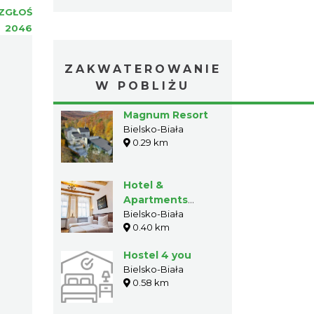
ZGŁOŚ
:
2046
ZAKWATEROWANIE
W POBLIŻU
Magnum Resort
Bielsko-Biała
0.29 km
Hotel &
Apartments
Ventus Rosa
Bielsko-Biała
0.40 km
Hostel 4 you
Bielsko-Biała
0.58 km