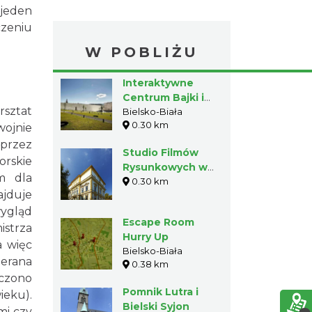
 jeden
czeniu
W POBLIŻU
Interaktywne
Centrum Bajki i
rsztat
Animacji OKO
Bielsko-Biała
0.30 km
wojnie
przez
Studio Filmów
rskie
Rysunkowych w
m dla
Bielsku-Białej
0.30 km
ajduje
wygląd
Escape Room
istrza
Hurry Up
a więc
Bielsko-Biała
ierana
0.38 km
zczono
Pomnik Lutra i
ieku).
Bielski Syjon
mi czy