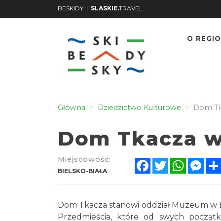
|
BESKIDY
SLASKIE.
TRAVEL
O REGIO
Główna
Dziedzictwo Kulturowe
Dom Tka
Dom Tkacza w 
Miejscowość:
Facebook
Twitter
WhatsA
Mes
BIELSKO-BIAŁA
Dom Tkacza stanowi oddział Muzeum w Bi
Przedmieścia, które od swych początk