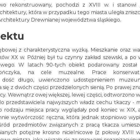
wo rekonstruowany, pochodzi z XVIII w. i stanowi
chitektury, która w przypadku tego miasta uległa znisz
Architektury Drewnianej województwa śląskiego.
iektu
bowej z charakterystyczna wyżką. Mieszkanie oraz wa
tków XX w. Później był tu czynny zakład szewski, a po 
wego. W latach 90-tych obiekt podarowany został 
olończyka, na cele muzealne. Prace konserwato
się dość długo, uwieńczono udostępnieniem muzeu
 się z dwóch części przedzielonych sienią. Po prawej zn
racy. Wewnątrz owej większej, lewej części, odtworzono 
do przedstawiciela najwyższych władz cechu tkaczy - m
 rodzaju miejsca pracy wyglądały pod koniec w. XIX, 
chnie wytwórczość ręczna, która jednak stopniowo wyp
śród przedmiotów związanych z pracą tkacza umies
ianych potężne krosno nicielnicowe (z połowy XVIII w
wą mistrza, jaka wiązała się ze sprawami organizacyjny