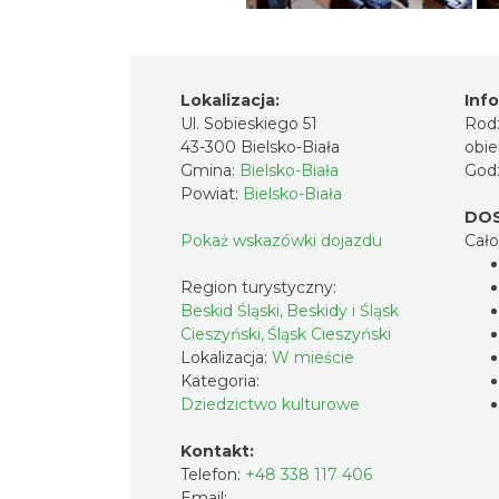
Lokalizacja:
Inf
Ul. Sobieskiego 51
Rod
43-300 Bielsko-Biała
obie
Gmina:
Bielsko-Biała
Godz
Powiat:
Bielsko-Biała
DO
Pokaż wskazówki dojazdu
Cał
Region turystyczny:
Beskid Śląski, Beskidy i Śląsk
Cieszyński, Śląsk Cieszyński
Lokalizacja:
W mieście
Kategoria:
Dziedzictwo kulturowe
Kontakt:
Telefon:
+48 338 117 406
Email: