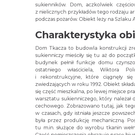
sukienników. Dom, aczkolwiek częścio
z nielicznych przykładów tego rodzaju ar
podczas pożarów. Obiekt leży na Szlaku 
Charakterystyka ob
Dom Tkacza to budowla konstrukcji zrę
sukienniczy mieściły się tu aż do począ
budynek pełnił funkcje domu czynszo
ostatniego właściciela, Wiktora P
i rekonstrukcyjne, które ciągnęły 
zwiedzających w roku 1992. Obiekt składa
się część mieszkalna, po lewej miejsce p
warsztatu sukienniczego, który należał 
cechowego. Zobrazowano tutaj, jak tego
w czasach, gdy istniała jeszcze powsze
była przez produkcję mechaniczną. Po
tu m.in. służące do wyrobu tkanin wełn
Część pomieszczenia obrazuje pracę biuro