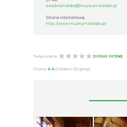
ewa.kosmalska@muzeum.bielsko.pl
Strona internetowa:
http://www.muzeum.bielsko.pl
Twoja ocena:
DODAJ OCENĘ
Ocena:
0.4
(Oddano 135 głosy)