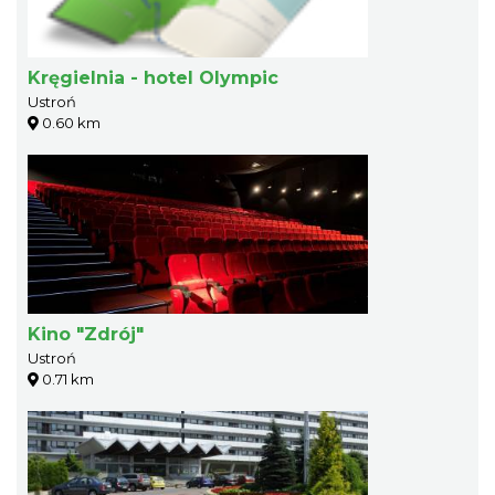
Kręgielnia - hotel Olympic
Ustroń
0.60 km
Kino "Zdrój"
Ustroń
0.71 km