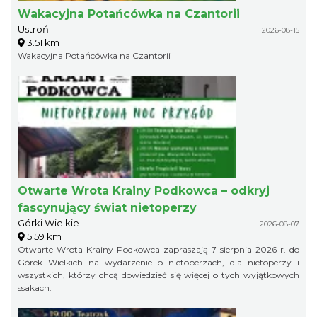
Wakacyjna Potańcówka na Czantorii
Ustroń
2026-08-15
3.51 km
Wakacyjna Potańcówka na Czantorii
Otwarte Wrota Krainy Podkowca – odkryj
fascynujący świat nietoperzy
Górki Wielkie
2026-08-07
5.59 km
Otwarte Wrota Krainy Podkowca zapraszają 7 sierpnia 2026 r. do
Górek Wielkich na wydarzenie o nietoperzach, dla nietoperzy i
wszystkich, którzy chcą dowiedzieć się więcej o tych wyjątkowych
ssakach.