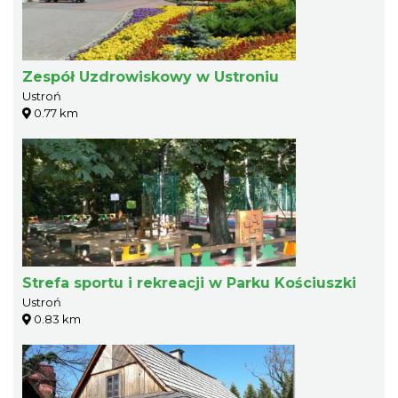
Zespół Uzdrowiskowy w Ustroniu
Ustroń
0.77 km
Strefa sportu i rekreacji w Parku Kościuszki
Ustroń
0.83 km