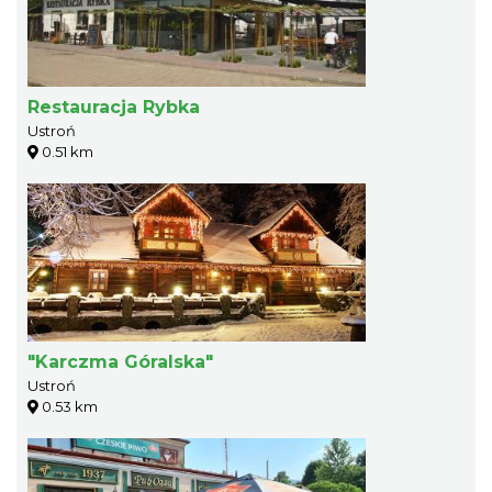
Restauracja Rybka
Ustroń
0.51 km
"Karczma Góralska"
Ustroń
0.53 km