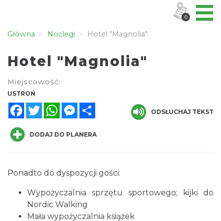
0
Główna
Noclegi
Hotel "Magnolia"
Hotel "Magnolia"
Miejscowość:
USTROŃ
Facebook
Twitter
WhatsApp
Messenger
Share
ODSŁUCHAJ TEKST
DODAJ DO PLANERA
Ponadto do dyspozycji gości:
Wypożyczalnia sprzętu sportowego; kijki do
Nordic Walking
Mała wypożyczalnia książek