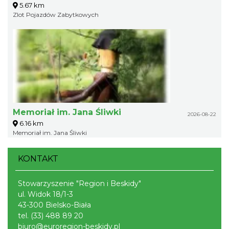
5.67 km
Zlot Pojazdów Zabytkowych
Memoriał im. Jana Śliwki
2026-08-22
6.16 km
Memoriał im. Jana Śliwki
KONTAKT
Stowarzyszenie "Region i Beskidy"
ul. Widok 18/1-3
43-300 Bielsko-Biała
tel.
(33) 488 89 20
biuro@euroregion-beskidy.pl