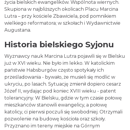
życia bielskich ewangelików. Wspólnota wiernych.
Skupiona w najbliższych okolicach Placu Marcina
Lutra – przy kościele Zbawiciela, pod pomnikiem
wielkiego reformatora; w szkołach i Wydawnictwie
Augustana.
Historia bielskiego Syjonu
Wyznawcy nauk Marcina Lutra pojawili się w Bielsku
już w XVI wieku. Nie było im lekko. W katolickim
państwie Habsburgów często spotykały ich
prześladowania - bywało, że musieli się modlić w
ukryciu, po lasach. Sytuację zmienił dopiero cesarz
Józef II, wydając pod koniec XVIII wieku - patent
tolerancyjny. W Bielsku, gdzie w tym czasie połowę
mieszkańców stanowili ewangelicy, a połowę
katolicy, ci pierwsi poczuli się swobodniej. Otrzymali
pozwolenie na budowę kościoła oraz szkoły.
Przyznano im tereny miejskie na Górnym