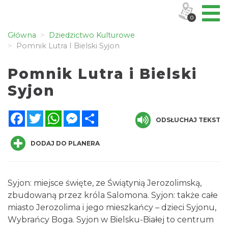
0
Główna
Dziedzictwo Kulturowe
Pomnik Lutra I Bielski Syjon
Pomnik Lutra i Bielski
Syjon
Facebook
Twitter
WhatsApp
Messenger
Share
ODSŁUCHAJ TEKST
DODAJ DO PLANERA
Syjon: miejsce święte, ze Świątynią Jerozolimską,
zbudowaną przez króla Salomona. Syjon: także całe
miasto Jerozolima i jego mieszkańcy – dzieci Syjonu,
Wybrańcy Boga. Syjon w Bielsku-Białej to centrum