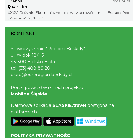
Brenna
„Norbi”
2026-08-29
14.33 km
XXXVI Dożynki Ekumeniczne - barwny korowód, m.in.: Estrada Reg.
„Równica” & „Norbi”
KONTAKT
Stowarzyszenie "Region i Beskidy"
ul. Widok 18/1-3
43-300 Bielsko-Biała
tel.
(33) 488 89 20
biuro@euroregion-beskidy.pl
Portal powstał w ramach projektu
Mobilne Śląskie
Darmowa aplikacja
SLASKIE.travel
dostępna na
platformach
POLITYKA PRYWATNOŚCI