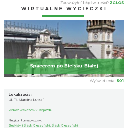
Zauważyłeś błąd w treści?
ZGŁOŚ
WIRTUALNE WYCIECZKI
Spacerem po Bielsku-Białej
Wyświetlenia:
501
Lokalizacja:
Ul. Pl. Marcina Lutra 1
Pokaż wskazówki dojazdu
Region turystyczny:
Beskidy i Śląsk Cieszyński, Śląsk Cieszyński