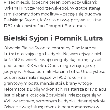
Przedmieściu (obecnie teren pomiędzy ulicami:
Orkana i Frycza-Modrzewskiego). Wkrótce stanął
tam skromny dom modlitwy – zaczęła się budowa
Bielskiego Syjonu, którą to nazwę przywołał już w
1782 roku pastor Jan Traugott Bartelmus.
Bielski Syjon i Pomnik Lutra
Obecnie Bielski Syjon to centralny Plac Marcina
Lutra i otaczające go budynki. Najważniejszy z nich,
kościół Zbawiciela, swoją neogotycką formę zyskał
pod koniec XIX wieku. Obok niego znajduje się
jedyny w Polsce pomnik Marcina Lutra. Uroczystość
odsłonięcia miała miejsce w 1900 roku – na
granitowym postumencie stoi ubrany w togę
reformator z Biblią w dłoniach. Najstarsza przy placu
jest plebania kościoła Zbawiciela, mieszcząca się w
XVIII-wiecznym, skromnym budynku dawnej szkoły.
Oświacie wciąż służą również: neorenesansowa w