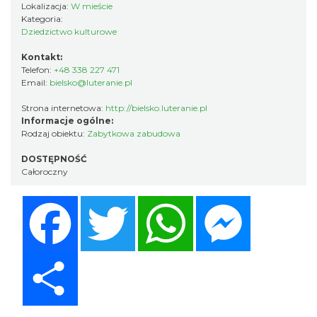
Lokalizacja:
W mieście
Kategoria:
Dziedzictwo kulturowe
Kontakt:
Telefon:
+48 338 227 471
Email:
bielsko@luteranie.pl
Strona internetowa:
http://bielsko.luteranie.pl
Informacje ogólne:
Rodzaj obiektu:
Zabytkowa zabudowa
DOSTĘPNOŚĆ
Całoroczny
Facebook
Twitter
WhatsApp
Messenger
Share