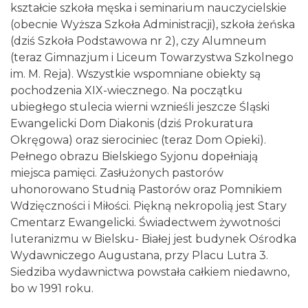
kształcie szkoła męska i seminarium nauczycielskie
(obecnie Wyższa Szkoła Administracji), szkoła żeńska
(dziś Szkoła Podstawowa nr 2), czy Alumneum
(teraz Gimnazjum i Liceum Towarzystwa Szkolnego
im. M. Reja). Wszystkie wspomniane obiekty są
pochodzenia XIX-wiecznego. Na początku
ubiegłego stulecia wierni wznieśli jeszcze Śląski
Ewangelicki Dom Diakonis (dziś Prokuratura
Okręgowa) oraz sierociniec (teraz Dom Opieki).
Pełnego obrazu Bielskiego Syjonu dopełniają
miejsca pamięci. Zasłużonych pastorów
uhonorowano Studnią Pastorów oraz Pomnikiem
Wdzięczności i Miłości. Piękną nekropolią jest Stary
Cmentarz Ewangelicki. Świadectwem żywotności
luteranizmu w Bielsku- Białej jest budynek Ośrodka
Wydawniczego Augustana, przy Placu Lutra 3.
Siedziba wydawnictwa powstała całkiem niedawno,
bo w 1991 roku.