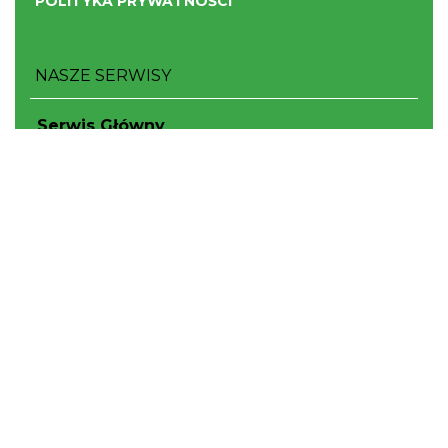
POLITYKA PRYWATNOŚCI
NASZE SERWISY
Serwis Główny
SLASKIE.travel
Tematyczne
Szlak Kulinarny "Śląskie Smaki"
Szlak Orlich Gniazd
Szlak Zabytków Techniki
Szlak Architektury Drewnianej Województwa
Śląskiego
Industriada
Juromania
Szlak Przyrody
Śląskie z dzieckiem
Śląskie po zdrowie