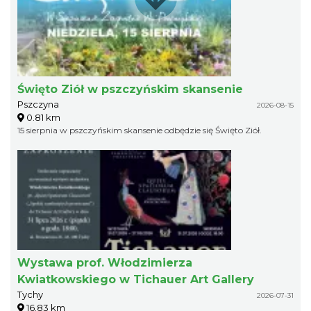
Święto Ziół w pszczyńskim skansenie
Pszczyna
2026-08-15
0.81 km
15 sierpnia w pszczyńskim skansenie odbędzie się Święto Ziół.
Wystawa prof. Włodzimierza
Kwiatkowskiego w Tichauer Art Gallery
Tychy
2026-07-31
16.83 km