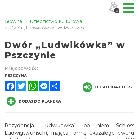
0
Główna
Dziedzictwo Kulturowe
Dwór „Ludwikówka” W Pszczynie
Dwór „Ludwikówka” w
Pszczynie
Miejscowość:
PSZCZYNA
Facebook
Twitter
WhatsApp
Messenger
Share
ODSŁUCHAJ TEKST
DODAJ DO PLANERA
Rezydencja „Ludwikówka” (po niem. Schloss
Ludwigswunsch), mająca formę okazałego dworu