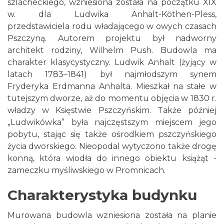
szlacheckiego, wzniesiona została na początku XIX
w. dla Ludwika Anhalt-Köthen-Pless,
przedstawiciela rodu władającego w owych czasach
Pszczyną. Autorem projektu był nadworny
architekt rodziny, Wilhelm Push. Budowla ma
charakter klasycystyczny. Ludwik Anhalt (żyjący w
latach 1783–1841) był najmłodszym synem
Fryderyka Erdmanna Anhalta. Mieszkał na stałe w
tutejszym dworze, aż do momentu objęcia w 1830 r.
władzy w Księstwie Pszczyńskim. Także później
„Ludwikówka” była najczęstszym miejscem jego
pobytu, stając się także ośrodkiem pszczyńskiego
życia dworskiego. Nieopodal wytyczono także drogę
konną, która wiodła do innego obiektu książąt -
zameczku myśliwskiego w Promnicach.
Charakterystyka budynku
Murowana budowla wzniesiona została na planie