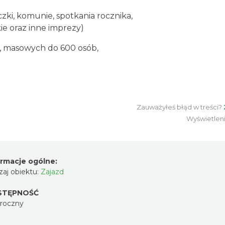
oczki, komunie, spotkania rocznika,
ie oraz inne imprezy)
 masowych do 600 osób,
Zauważyłeś błąd w treści?
Wyświetlen
ormacje ogólne:
aj obiektu:
Zajazd
STĘPNOŚĆ
oroczny