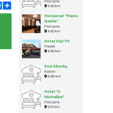
Pszczyna
atsApp
Messenger
Share
6.56 km
Pensjonat "Piano
Nobile"
Pszczyna
6.62 km
Hotel Styl 70
Piasek
6.69 km
Pod Sikorką
Kobiór
6.89 km
Hotel "U
Michalika"
Pszczyna
6.91 km