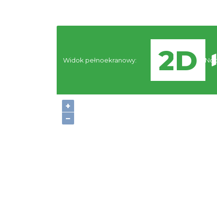
Widok pełnoekranowy:
Noc
+
−