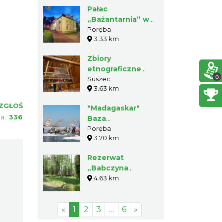
Pałac
„Bażantarnia” w
Porębie
Poręba
3.33 km
Zbiory
etnograficzne
0
Szenderów w
Suszec
3.63 km
Suszcu
ZGŁOŚ
"Madagaskar"
ia:
336
Baza
windsurfingowa
Poręba
3.70 km
na Zbiorniku Łąka
Rezerwat
„Babczyna
Dolina” w Suszcu
4.63 km
«
1
2
3
…
6
»