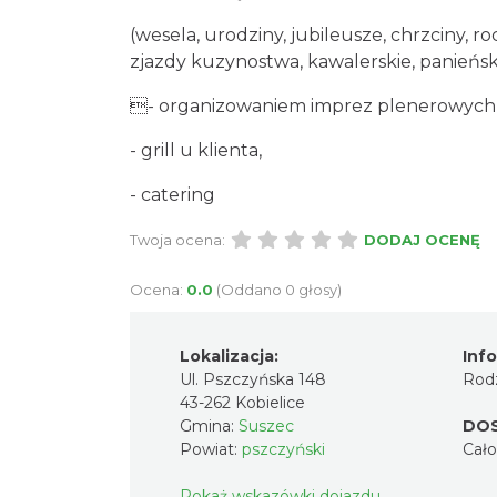
(wesela, urodziny, jubileusze, chrzciny, r
zjazdy kuzynostwa, kawalerskie, panieńsk
- organizowaniem imprez plenerowych,
- grill u klienta,
- catering
Twoja ocena:
DODAJ OCENĘ
Ocena:
0.0
(Oddano 0 głosy)
Lokalizacja:
Inf
Ul. Pszczyńska 148
Rodz
43-262 Kobielice
Gmina:
Suszec
DO
Powiat:
pszczyński
Cał
Pokaż wskazówki dojazdu