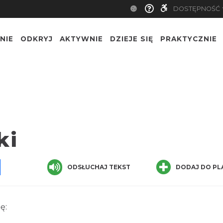
DOSTĘPNOŚĆ
NIE
ODKRYJ
AKTYWNIE
DZIEJE SIĘ
PRAKTYCZNIE
ki
pp
senger
Share
ODSŁUCHAJ TEKST
DODAJ DO PL
ę: