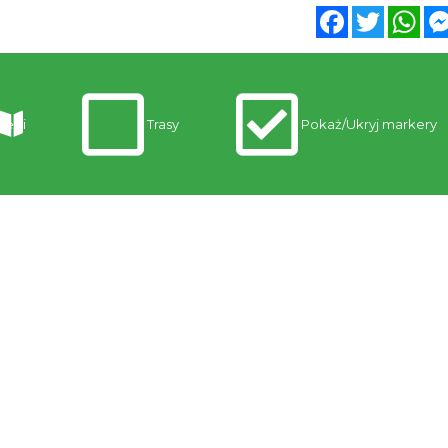
Facebook
Twitter
Wh
legi
Trasy
Pokaż/Ukryj markery