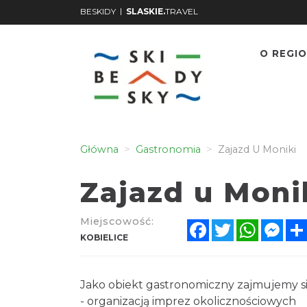
|
BESKIDY
SLASKIE.
TRAVEL
O REGIO
Główna
Gastronomia
Zajazd U Moniki
Zajazd u Moni
Miejscowość:
Facebook
Twitter
WhatsA
Mes
KOBIELICE
Jako obiekt gastronomiczny zajmujemy si
- organizacją imprez okolicznościowych