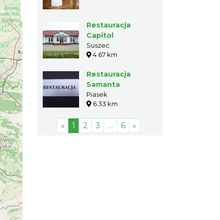
Restauracja
Capitol
Suszec
4.67 km
Restauracja
Samanta
Piasek
6.33 km
«
1
2
3
…
6
»