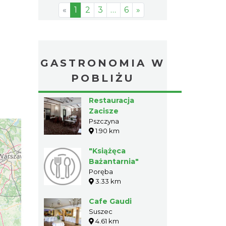
«
1
2
3
…
6
»
GASTRONOMIA W
POBLIŻU
Restauracja
Zacisze
Pszczyna
1.90 km
"Książęca
Bażantarnia"
Poręba
3.33 km
Cafe Gaudi
Suszec
4.61 km