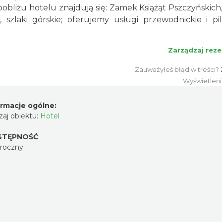
bliżu hotelu znajdują się: Zamek Książąt Pszczyńskich,
 szlaki górskie; oferujemy usługi przewodnickie i pi
Zarządzaj reze
Zauważyłeś błąd w treści?
Wyświetlen
ormacje ogólne:
aj obiektu:
Hotel
STĘPNOŚĆ
oroczny