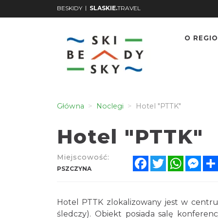
|
BESKIDY
SLASKIE.
TRAVEL
O REGIO
Główna
Noclegi
Hotel "PTTK"
Hotel "PTTK"
Miejscowość:
Facebook
Twitter
WhatsA
Mes
PSZCZYNA
Hotel PTTK zlokalizowany jest w centr
śledczy). Obiekt posiada salę konferency