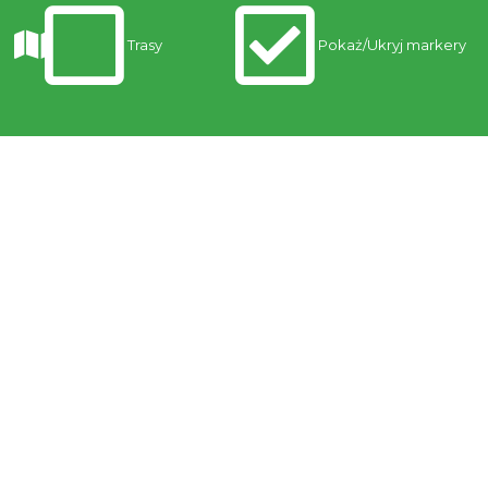
Trasy
Pokaż/Ukryj markery