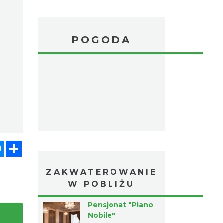
POGODA
atsApp
Messenger
Share
ZAKWATEROWANIE
W POBLIŻU
Pensjonat "Piano
Nobile"