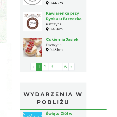
0.44 km
Kawiarenka przy
Rynku u Brzęczka
Pszczyna
0.45 km
Cukiernia Jasiek
Pszczyna
0.45 km
«
1
2
3
…
6
»
WYDARZENIA W
POBLIŻU
Święto Ziół w