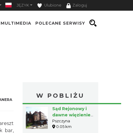
JĘZYK
Ulubione
Zaloguj
MULTIMEDIA
POLECANE SERWISY
W POBLIŻU
ANERA
Sąd Rejonowy i
dawne więzienie
w Pszczynie
Pszczyna
areszt
0.05 km
k bar,