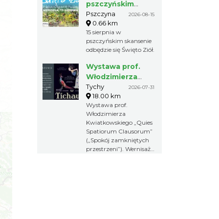
pszczyńskim
skansenie
Pszczyna
2026-08-15
0.66 km
15 sierpnia w
pszczyńskim skansenie
odbędzie się Święto Ziół.
Wystawa prof.
Włodzimierza
Kwiatkowskiego
Tychy
2026-07-31
18.00 km
w Tichauer Art
Wystawa prof.
Gallery
Włodzimierza
Kwiatkowskiego „Quies
Spatiorum Clausorum”
(„Spokój zamkniętych
przestrzeni”). Wernisaż
odbędzie się 31 lipca
2026 r. o godz. 18:00 w
Tichauer Art Gallery w
Browarze
Obywatelskim Tichauer
w Tychach.