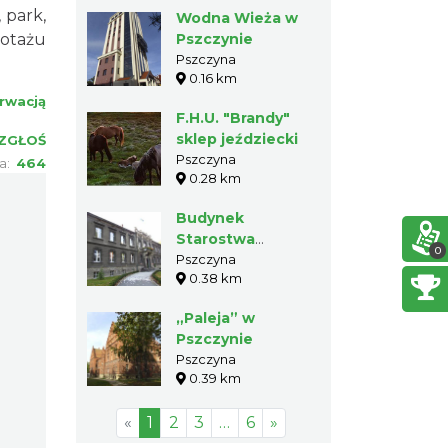
 park,
Wodna Wieża w
lotażu
Pszczynie
Pszczyna
0.16 km
rwacją
F.H.U. "Brandy"
sklep jeździecki
ZGŁOŚ
Pszczyna
ia:
464
0.28 km
Budynek
Starostwa
0
Powiatowego w
Pszczyna
0.38 km
Pszczynie
„Paleja” w
Pszczynie
Pszczyna
0.39 km
«
1
2
3
…
6
»