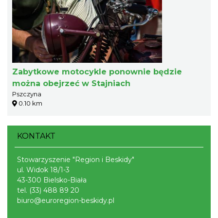
Zabytkowe motocykle ponownie będzie
można obejrzeć w Stajniach
Pszczyna
0.10 km
KONTAKT
Stowarzyszenie "Region i Beskidy"
ul. Widok 18/1-3
43-300 Bielsko-Biała
tel.
(33) 488 89 20
biuro@euroregion-beskidy.pl