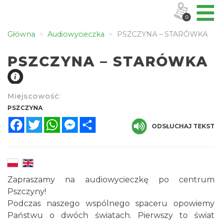
0
Główna
Audiowycieczka
PSZCZYNA – STARÓWKA
PSZCZYNA – STARÓWKA
Miejscowość:
PSZCZYNA
Facebook
Twitter
WhatsApp
Messenger
Share
ODSŁUCHAJ TEKST
Zapraszamy na audiowycieczkę po centrum
Pszczyny!
Podczas naszego wspólnego spaceru opowiemy
Państwu o dwóch światach. Pierwszy to świat