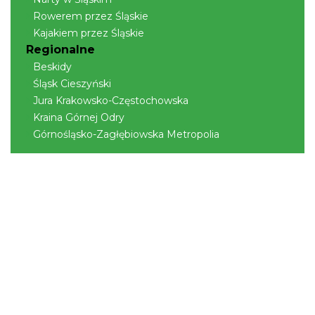
Rowerem przez Śląskie
Kajakiem przez Śląskie
Regionalne
Beskidy
Śląsk Cieszyński
Jura Krakowsko-Częstochowska
Kraina Górnej Odry
Górnośląsko-Zagłębiowska Metropolia