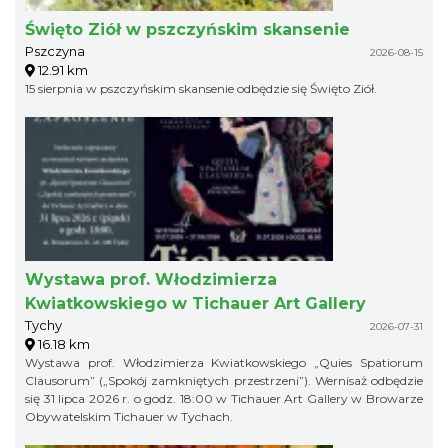
Święto Ziół w pszczyńskim skansenie
Pszczyna
2026-08-15
12.91 km
15 sierpnia w pszczyńskim skansenie odbędzie się Święto Ziół.
Wystawa prof. Włodzimierza
Kwiatkowskiego w Tichauer Art Gallery
Tychy
2026-07-31
16.18 km
Wystawa prof. Włodzimierza Kwiatkowskiego „Quies Spatiorum
Clausorum” („Spokój zamkniętych przestrzeni”). Wernisaż odbędzie
się 31 lipca 2026 r. o godz. 18:00 w Tichauer Art Gallery w Browarze
Obywatelskim Tichauer w Tychach.