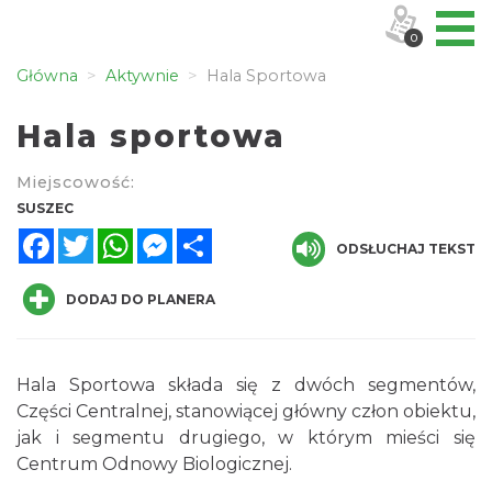
0
Główna
Aktywnie
Hala Sportowa
Hala sportowa
Miejscowość:
SUSZEC
Facebook
Twitter
WhatsApp
Messenger
Share
ODSŁUCHAJ TEKST
DODAJ DO PLANERA
Hala Sportowa składa się z dwóch segmentów,
Części Centralnej, stanowiącej główny człon obiektu,
jak i segmentu drugiego, w którym mieści się
Centrum Odnowy Biologicznej.