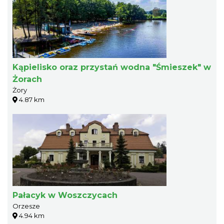
Kąpielisko oraz przystań wodna "Śmieszek" w
Żorach
Żory
4.87 km
Pałacyk w Woszczycach
Orzesze
4.94 km