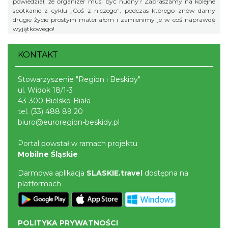
powiedział, że organizer musi być nudny? Zapraszamy na kolejne
spotkanie z cyklu „Coś z niczego”, podczas którego znów damy
drugie życie prostym materiałom i zamienimy je w coś naprawdę
wyjątkowego!
KONTAKT
Stowarzyszenie "Region i Beskidy"
ul. Widok 18/1-3
43-300 Bielsko-Biała
tel.
(33) 488 89 20
biuro@euroregion-beskidy.pl
Portal powstał w ramach projektu
Mobilne Śląskie
Darmowa aplikacja
SLASKIE.travel
dostępna na
platformach
POLITYKA PRYWATNOŚCI