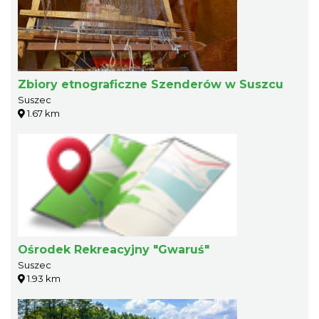
Zbiory etnograficzne Szenderów w Suszcu
Suszec
1.67 km
Ośrodek Rekreacyjny "Gwaruś"
Suszec
1.93 km