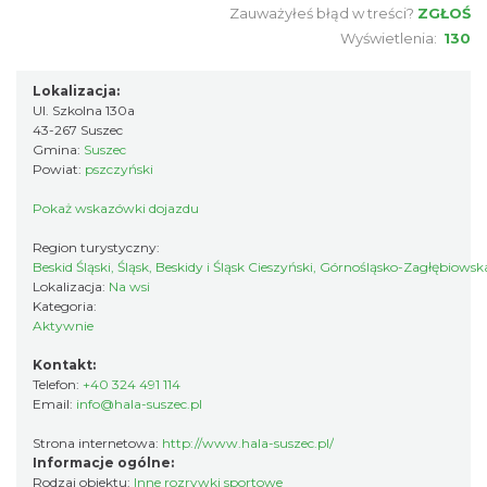
Zauważyłeś błąd w treści?
ZGŁOŚ
Wyświetlenia:
130
Lokalizacja:
Ul. Szkolna 130a
43-267 Suszec
Gmina:
Suszec
Powiat:
pszczyński
Pokaż wskazówki dojazdu
Region turystyczny:
Beskid Śląski, Śląsk, Beskidy i Śląsk Cieszyński, Górnośląsko-Zagłębiows
Lokalizacja:
Na wsi
Kategoria:
Aktywnie
Kontakt:
Telefon:
+40 324 491 114
Email:
info@hala-suszec.pl
Strona internetowa:
http://www.hala-suszec.pl/
Informacje ogólne:
Rodzaj obiektu:
Inne rozrywki sportowe