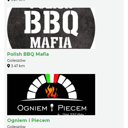
Polish BBQ Mafia
Goleszów
3.47 km
Ogniem i Piecem
Goleszów