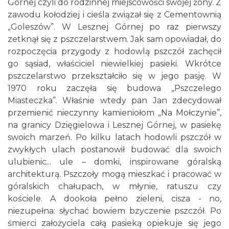
Górnej czyli do rodzinnej miejscowości swojej żony. Z
zawodu kołodziej i cieśla związał się z Cementownią
„Goleszów”. W Lesznej Górnej po raz pierwszy
zetknął się z pszczelarstwem. Jak sam opowiadał, do
rozpoczęcia przygody z hodowlą pszczół zachęcił
go sąsiad, właściciel niewielkiej pasieki. Wkrótce
pszczelarstwo przekształciło się w jego pasję. W
1970 roku zaczęła się budowa „Pszczelego
Miasteczka”. Właśnie wtedy pan Jan zdecydował
przemienić nieczynny kamieniołom „Na Mołczynie”,
na granicy Dzięgielowa i Lesznej Górnej, w pasiekę
swoich marzeń. Po kilku latach hodowli pszczół w
zwykłych ulach postanowił budować dla swoich
ulubienic... ule – domki, inspirowane góralską
architekturą. Pszczoły mogą mieszkać i pracować w
góralskich chałupach, w młynie, ratuszu czy
kościele. A dookoła pełno zieleni, cisza - no,
niezupełna: słychać bowiem bzyczenie pszczół. Po
śmierci założyciela całą pasieką opiekuje się jego