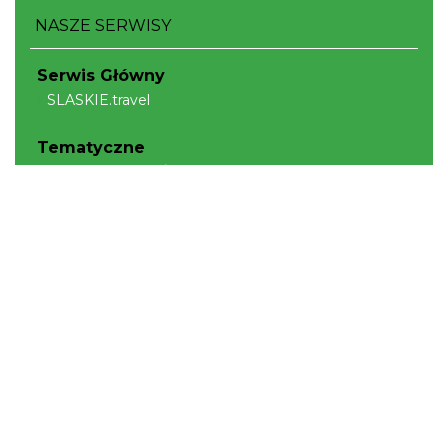
NASZE SERWISY
Serwis Główny
SLASKIE.travel
Tematyczne
Szlak Kulinarny "Śląskie Smaki"
Szlak Orlich Gniazd
Szlak Zabytków Techniki
Szlak Architektury Drewnianej Województwa
Śląskiego
Industriada
Juromania
Szlak Przyrody
Śląskie z dzieckiem
Śląskie po zdrowie
Narty w Śląskim
Rowerem przez Śląskie