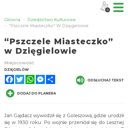
0
Główna
Dziedzictwo Kulturowe
“Pszczele Miasteczko” W Dzięgielowie
“Pszczele Miasteczko”
w Dzięgielowie
Miejscowość:
DZIĘGIELÓW
Facebook
Twitter
WhatsApp
Messenger
Share
ODSŁUCHAJ TEKST
DODAJ DO PLANERA
Jan Gajdacz wywodził się z Goleszowa, gdzie urodził
się w 1930 roku. Po wojnie przeniósł się do Lesznej