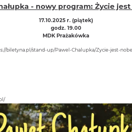
hałupka - nowy program: Życie jest
17.10.2025 r. (piątek)
godz. 19.00
MDK Prażakówka
s://biletyna.pl/stand-up/Pawel-Chalupka/Zycie-jest-nob
pl/