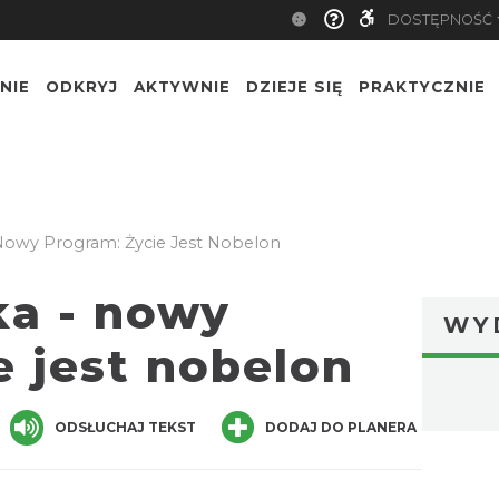
DOSTĘPNOŚĆ
NIE
ODKRYJ
AKTYWNIE
DZIEJE SIĘ
PRAKTYCZNIE
Nowy Program: Życie Jest Nobelon
ka - nowy
WY
e jest nobelon
ger
are
ODSŁUCHAJ TEKST
DODAJ DO PLANERA