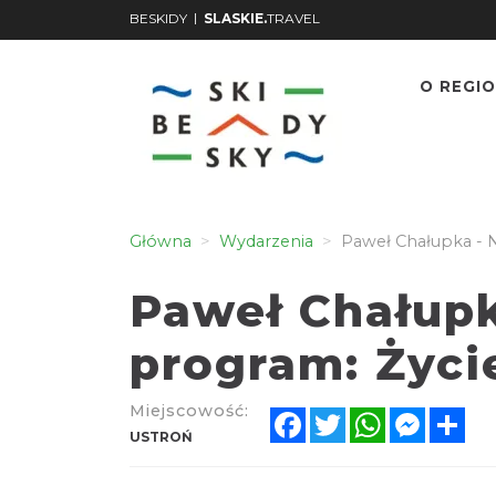
|
BESKIDY
SLASKIE.
TRAVEL
O REGIO
Główna
Wydarzenia
Paweł Chałupka - 
Paweł Chałup
program: Życi
Miejscowość:
Facebook
Twitter
WhatsApp
Messen
Sh
USTROŃ