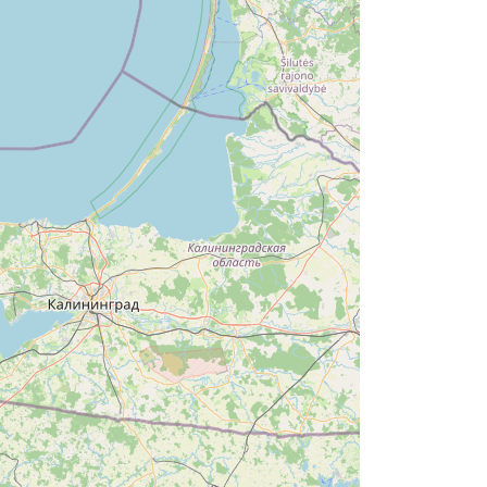
8.44 km
2026-09-19
W górach jest wszystko co
kocham
Wisła
8.48 km
2026-08-08
KOCIA SZAJKA FEST 2
Cieszyn
10.33 km
2026-08-21
Cieszyn
11.28 km
2026-08-09
Cieszyn
11.28 km
2026-08-23