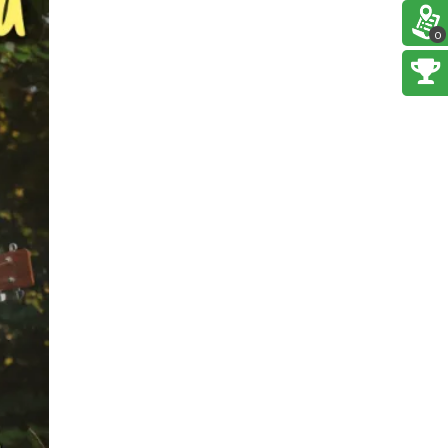
6.33 km
2026-08-11
0
Wieczór uwielbienia w
jedności na Mołczynie
Dzięgielów
6.60 km
2026-08-22
Cross Bike Dzięgielów 2026
Dzięgielów
6.64 km
2026-09-05
Święto Zielin - Koncert
zespołu "Trzy Struny"
Brenna
6.74 km
2026-08-14
Święto Zielin - wykład i
warsztaty: bukiety na Zielną
Brenna
6.74 km
2026-08-14
Festiwal Zderzenia Gatunków