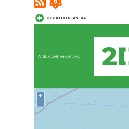
DODAJ DO PLANERA
Widok pełnoekranowy:
+
−